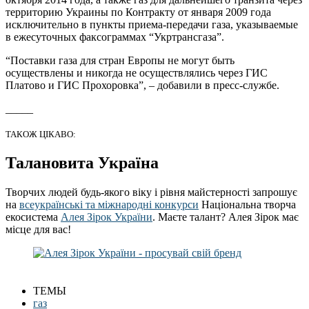
территорию Украины по Контракту от января 2009 года
исключительно в пункты приема-передачи газа, указываемые
в ежесуточных факсограммах “Укртрансгаза”.
“Поставки газа для стран Европы не могут быть
осуществлены и никогда не осуществлялись через ГИС
Платово и ГИС Прохоровка”, – добавили в пресс-службе.
_____
ТАКОЖ ЦІКАВО:
Талановита Україна
Творчих людей будь-якого віку і рівня майстерності запрошує
на
всеукраїнські та міжнародні конкурси
Національна творча
екосистема
Алея Зірок України
. Маєте талант? Алея Зірок має
місце для вас!
ТЕМЫ
газ