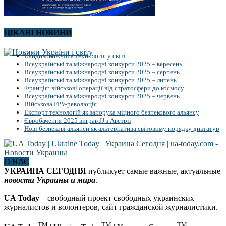
ЦІКАВІ НОВИНИ
Найдивовижніша технологія у світі
Всеукраїнські та міжнародні конкурси 2025 – вересень
Всеукраїнські та міжнародні конкурси 2025 – серпень
Всеукраїнські та міжнародні конкурси 2025 – липень
Франція: військові операції від стратосфери до космосу
Всеукраїнські та міжнародні конкурси 2025 – червень
Військова FPV-революція
Експорт технологій як запорука міцного безпекового альянсу
Євробачення-2025 виграв JJ з Австрії
Нові безпекові альянси як альтернатива світовому порядку диктатур
О НАС
УКРАИНА СЕГОДНЯ
публикует самые важные, актуальные
новости Украины и мира
.
UA Today
– свободный проект свободных украинских
журналистов и волонтеров, сайт гражданской журналистики.
TM
TM
TM