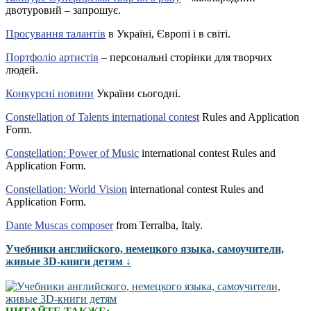
двотуровий – запрошує.
Просування талантів
в Україні, Європі і в світі.
Портфоліо артистів
– персональні сторінки для творчих
людей.
Конкурсні новини
України сьогодні.
Constellation of Talents international contest
Rules and Application
Form.
Constellation: Power of Music
international contest Rules and
Application Form.
Constellation: World Vision
international contest Rules and
Application Form.
Dante Muscas composer
from Terralba, Italy.
Учебники английского, немецкого языка, самоучители,
живые 3D-книги детям ↓