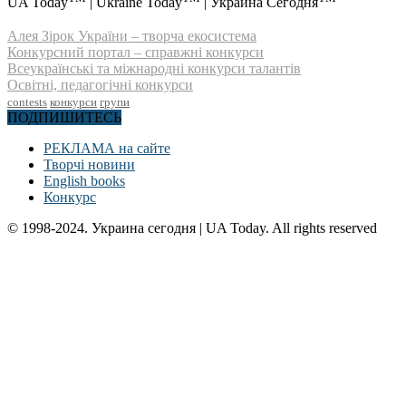
UA Today
| Ukraine Today
| Украина Сегодня
Алея Зірок України – творча екосистема
Конкурсний портал – справжні конкурси
Всеукраїнські та міжнародні конкурси талантів
Освітні, педагогічні конкурси
contests
конкурси
групи
ПОДПИШИТЕСЬ
РЕКЛАМА на сайте
Творчі новини
English books
Конкурс
© 1998-2024. Украина сегодня | UA Today. All rights reserved