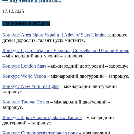
17.12.2025
Творческие конкурсы
Конкурс Алея Зірок України | Alley of Stars Ukraine
запрошує
дітей і дорослих, таланти усіх мистецтв.
Конкурс Сузір’я Україна-Європа | Constellation Ukraine-Europe
– міжнародний двотуровий – запрошує.
Конкурс London Stars
– міжнародний двотуровий – запрошує.
Конкурс World Vision
– міжнародний двотуровий – запрошує.
Конкурс New York Starlights
– міжнародний двотуровий –
запрошує.
Конкурс Творча Сотня
– міжнародний двотуровий –
запрошує.
Конкурс Зірки Європи | Stars of Europe
– міжнародний
двотуровий – запрошує.
Конкурс Суперпремія творчого року
– міжнародний