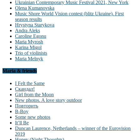
Ukrainian Contemporary Music Festival 2021, New York
Olena Kumanovska
Music Shore World Vision contest (blitz Ukraine). First
season results
Hrystyna Starykova
Andra Aleks
Caroline Egonu
Maria Myrosh
Karina Migol
Trio of violinists
Maria Melnyk
Maria & friends
I Felt the Same
Скандал!
Girl from the Moon
New photos. A love story outdoor
Повторить
B-Boy
Some new photos
It’ll Be
Duncan Laurence, Netherlands – winner of the Eurovision
2019
Honey (Night Thoughts)