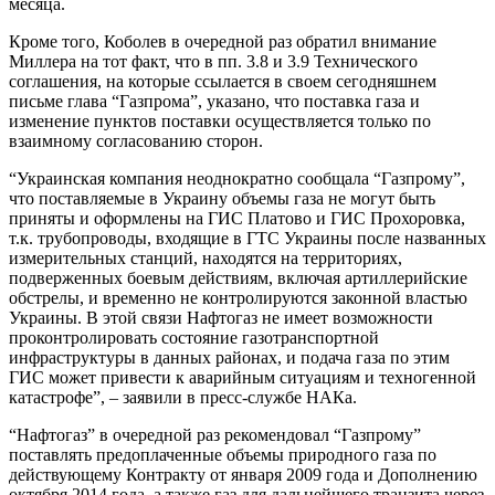
месяца.
Кроме того, Коболев в очередной раз обратил внимание
Миллера на тот факт, что в пп. 3.8 и 3.9 Технического
соглашения, на которые ссылается в своем сегодняшнем
письме глава “Газпрома”, указано, что поставка газа и
изменение пунктов поставки осуществляется только по
взаимному согласованию сторон.
“Украинская компания неоднократно сообщала “Газпрому”,
что поставляемые в Украину объемы газа не могут быть
приняты и оформлены на ГИС Платово и ГИС Прохоровка,
т.к. трубопроводы, входящие в ГТС Украины после названных
измерительных станций, находятся на территориях,
подверженных боевым действиям, включая артиллерийские
обстрелы, и временно не контролируются законной властью
Украины. В этой связи Нафтогаз не имеет возможности
проконтролировать состояние газотранспортной
инфраструктуры в данных районах, и подача газа по этим
ГИС может привести к аварийным ситуациям и техногенной
катастрофе”, – заявили в пресс-службе НАКа.
“Нафтогаз” в очередной раз рекомендовал “Газпрому”
поставлять предоплаченные объемы природного газа по
действующему Контракту от января 2009 года и Дополнению
октября 2014 года, а также газ для дальнейшего транзита через