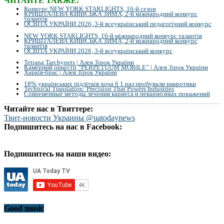
ЧИТАЙТЕ ТАКЖЕ:
Конкурс NEW YORK STARLIGHTS, 16-й сезон
КРИШТАЛЕВА КИЇВСЬКА ЗИМА, 2-й міжнародний конкурс
талантів
ОСВІТА УКРАЇНИ 2026, 3-й всеукраїнський педагогічний конкурс
NEW YORK STARLIGHTS, 16-й міжнародний конкурс талантів
КРИШТАЛЕВА КИЇВСЬКА ЗИМА, 2-й міжнародний конкурс
талантів
ОСВІТА УКРАЇНИ 2026, 3-й всеукраїнський конкурс
Tetiana Tarchynets | Алея Зірок України
Камерний оркестр “PERPETUUM MOBILE” | Алея Зірок України
Харків-брас | Алея Зірок України
18% українських підлітків хоча б 1 раз пробували накротики
Technical Translation: Precision That Powers Industries
Современные методы лечения кариеса и некариозных поражений
Читайте нас в Твиттере:
Твит-новости Украины @uatodaynews
Подпишитесь на нас в Facebook:
Подпишитесь на наши видео:
Good music