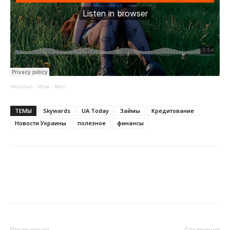
Miroichan
·
Мрію - Miroi
ТЕМЫ
Skywards
UA Today
Займы
Кредитование
Новости Украины
полезное
финансы