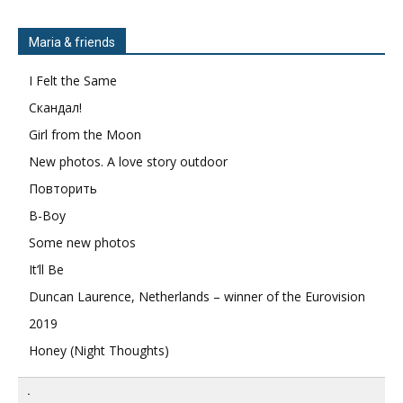
Maria & friends
I Felt the Same
Скандал!
Girl from the Moon
New photos. A love story outdoor
Повторить
B-Boy
Some new photos
It’ll Be
Duncan Laurence, Netherlands – winner of the Eurovision
2019
Honey (Night Thoughts)
.