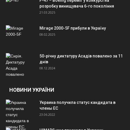
F-47 – Boeing переміг у конкурсі на
розробку винищувача 6-го покоління
21.03.2025
Mirage 2000-5F прибули в Україну
08.02.2025
50-річну диктатуру Асадів повалено за 11
днів
08.12.2024
НОВИНИ УКРАЇНИ
Украина получила статус кандидата в
члены ЕС
23.06.2022