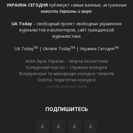
УКРАИНА СЕГОДНЯ
публикует самые важные, актуальные
новости Украины и мира
.
UA Today
– свободный проект свободных украинских
журналистов и волонтеров, сайт гражданской
журналистики.
TM
TM
TM
UA Today
| Ukraine Today
| Украина Сегодня
Алея Зірок України – творча екосистема
Конкурсний портал – справжні конкурси
Всеукраїнські та міжнародні конкурси талантів
Освітні, педагогічні конкурси
contests
конкурси
групи
ПОДПИШИТЕСЬ