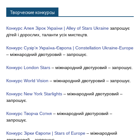
Творческие конкурсы
Конкурс Алея Зірок України | Alley of Stars Ukraine
запрошує
дітей і дорослих, таланти усіх мистецтв.
Конкурс Сузір’я Україна-Європа | Constellation Ukraine-Europe
– міжнародний двотуровий – запрошує.
Конкурс London Stars
– міжнародний двотуровий – запрошує.
Конкурс World Vision
– міжнародний двотуровий – запрошує.
Конкурс New York Starlights
– міжнародний двотуровий –
запрошує.
Конкурс Творча Сотня
– міжнародний двотуровий –
запрошує.
Конкурс Зірки Європи | Stars of Europe
– міжнародний
двотуровий – запрошує.