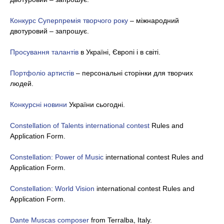
Конкурс Суперпремія творчого року
– міжнародний
двотуровий – запрошує.
Просування талантів
в Україні, Європі і в світі.
Портфоліо артистів
– персональні сторінки для творчих
людей.
Конкурсні новини
України сьогодні.
Constellation of Talents international contest
Rules and
Application Form.
Constellation: Power of Music
international contest Rules and
Application Form.
Constellation: World Vision
international contest Rules and
Application Form.
Dante Muscas composer
from Terralba, Italy.