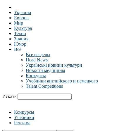
Украина
Европа
Мир
Культура
Техно
Знания
Юмор
Все
Все разделы
Head News
Українські новини культури
Новости медицины
Конкурсы
Учебники английского и немецкого
Talent Competitions
Искать
Конкурсы
Учебники
Реклама