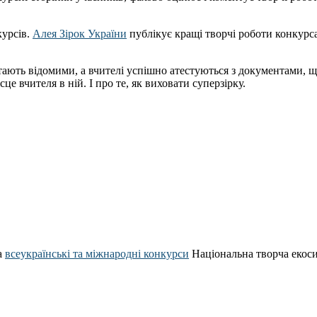
курсів.
Алея Зірок України
публікує кращі творчі роботи конкур
ають відомими, а вчителі успішно атестуються з документами, щ
це вчителя в ній. І про те, як виховати суперзірку.
а
всеукраїнські та міжнародні конкурси
Національна творча екос