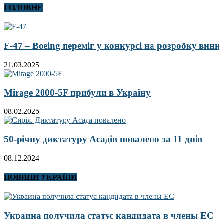
ГОЛОВНЕ
F-47 – Boeing переміг у конкурсі на розробку ви
21.03.2025
Mirage 2000-5F прибули в Україну
08.02.2025
50-річну диктатуру Асадів повалено за 11 днів
08.12.2024
НОВИНИ УКРАЇНИ
Украина получила статус кандидата в члены ЕС