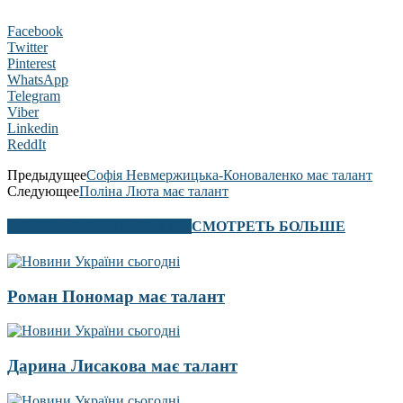
Facebook
Twitter
Pinterest
WhatsApp
Telegram
Viber
Linkedin
ReddIt
Предыдущее
Софія Невмержицька-Коноваленко має талант
Следующее
Поліна Люта має талант
В ЭТОМ РАЗДЕЛЕ ТАКЖЕ
СМОТРЕТЬ БОЛЬШЕ
Роман Пономар має талант
Дарина Лисакова має талант