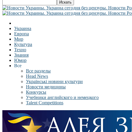
Украина
Европа
Мир
Культура
Техно
Знания
Юмор
Все
Все разделы
Head News
Українські новини культури
Новости медицины
Конкурсы
Учебники английского и немецкого
Talent Competitions