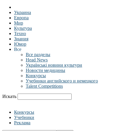
Украина
Европа
Мир
Культура
Техно
Знания
Юмор
Все
Все разделы
Head News
Українські новини культури
Новости медицины
Конкурсы
Учебники английского и немецкого
Talent Competitions
Искать
Конкурсы
Учебники
Реклама