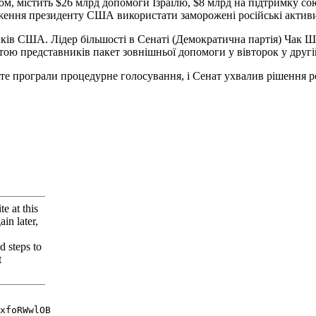
ом, містить $26 млрд допомоги Ізраїлю, $8 млрд на підтримку с
ження президенту США використати заморожені російські активи
иків США. Лідер більшості в Сенаті (Демократична партія) Чак 
ою представників пакет зовнішньої допомоги у вівторок у другі
оте програли процедурне голосування, і Сенат ухвалив рішення ро