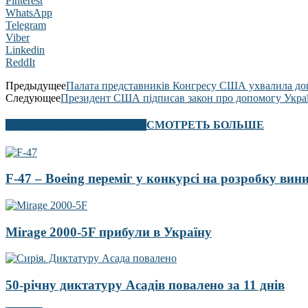
Pinterest
WhatsApp
Telegram
Viber
Linkedin
ReddIt
Предыдущее
Палата представників Конгресу США ухвалила доп
Следующее
Президент США підписав закон про допомогу Украї
В ЭТОМ РАЗДЕЛЕ ТАКЖЕ
СМОТРЕТЬ БОЛЬШЕ
F-47 – Boeing переміг у конкурсі на розробку ви
Mirage 2000-5F прибули в Україну
50-річну диктатуру Асадів повалено за 11 днів