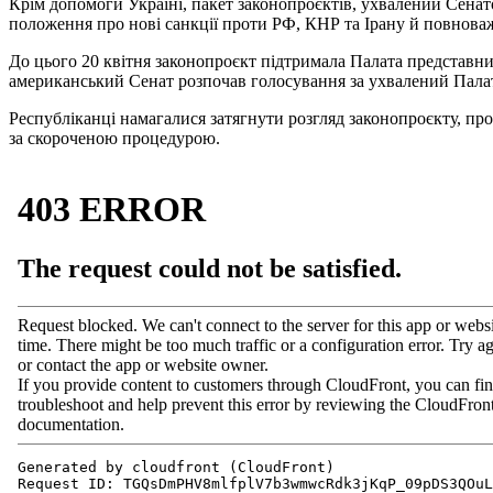
Крім допомоги Україні, пакет законопроєктів, ухвалений Сенат
положення про нові санкції проти РФ, КНР та Ірану й повнова
До цього 20 квітня законопроєкт підтримала Палата представн
американський Сенат розпочав голосування за ухвалений Палат
Республіканці намагалися затягнути розгляд законопроєкту, пр
за скороченою процедурою.