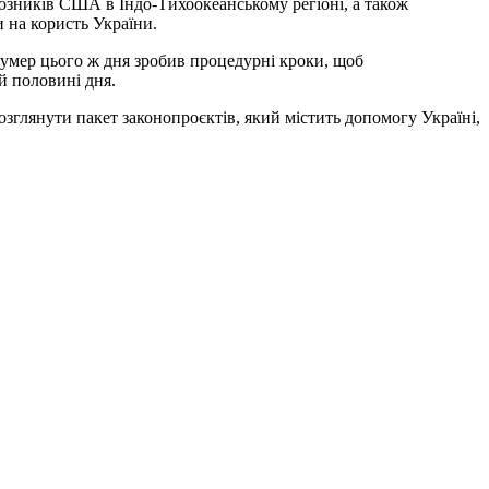
оюзників США в Індо-Тихоокеанському регіоні, а також
 на користь України.
Шумер цього ж дня зробив процедурні кроки, щоб
й половині дня.
зглянути пакет законопроєктів, який містить допомогу Україні,