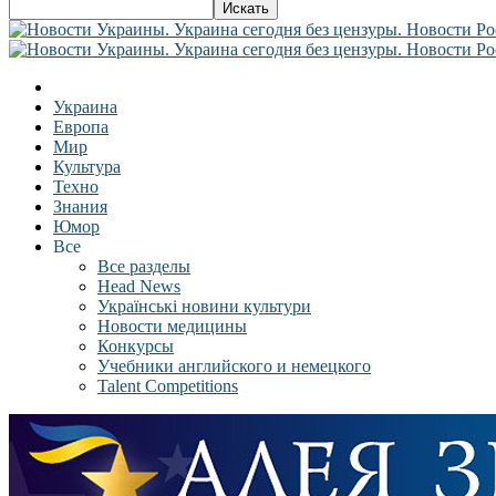
Украина
Европа
Мир
Культура
Техно
Знания
Юмор
Все
Все разделы
Head News
Українські новини культури
Новости медицины
Конкурсы
Учебники английского и немецкого
Talent Competitions