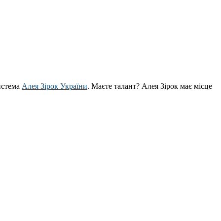
истема
Алея Зірок України
. Маєте талант? Алея Зірок має місце