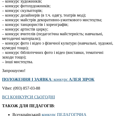
– конкурс художників;
– конкурс фотохудожників;
– конкурс скульпторів;
– конкурс дизайнерів (в т.ч. одягу, театрів мод);
– конкурс майстрів декоративно-ужиткового мистецтва;
– конкурс танцюристів і хореографів;
– конкурс артистів цирку;
– конкурс вчителів (педагогічна майстерність; навчальні,
методичні матеріали);
– конкурс фото і відео з фізичної культури (навчальні, художні,
кумедні тощо);
– конкурс бібліотечних фото і відео (виставки, тематичні
заходи тощо);
– інші мистецтва.
Запрошуємо!
ПОЛОЖЕННЯ І ЗАЯВКА
: конкурс
АЛЕЯ ЗІРОК
Viber: (093) 857-03-88
ВСІ КОНКУРСИ СЬОГОДНІ
ТАКОЖ ДЛЯ ПЕДАГОГІВ
:
Всеукраїнський
конкурс ПЕДАГОГІЧНА