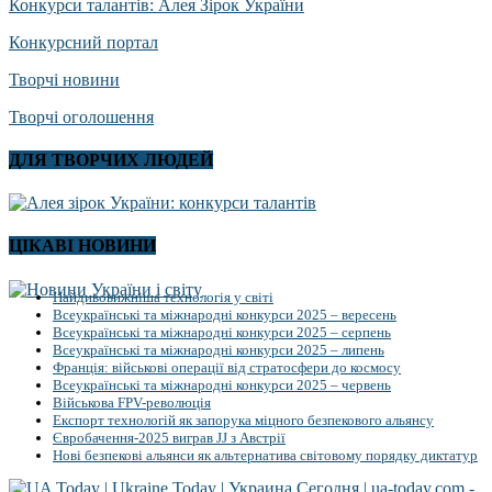
Конкурси талантів: Алея Зірок України
Конкурсний портал
Творчі новини
Творчі оголошення
ДЛЯ ТВОРЧИХ ЛЮДЕЙ
ЦІКАВІ НОВИНИ
Найдивовижніша технологія у світі
Всеукраїнські та міжнародні конкурси 2025 – вересень
Всеукраїнські та міжнародні конкурси 2025 – серпень
Всеукраїнські та міжнародні конкурси 2025 – липень
Франція: військові операції від стратосфери до космосу
Всеукраїнські та міжнародні конкурси 2025 – червень
Військова FPV-революція
Експорт технологій як запорука міцного безпекового альянсу
Євробачення-2025 виграв JJ з Австрії
Нові безпекові альянси як альтернатива світовому порядку диктатур