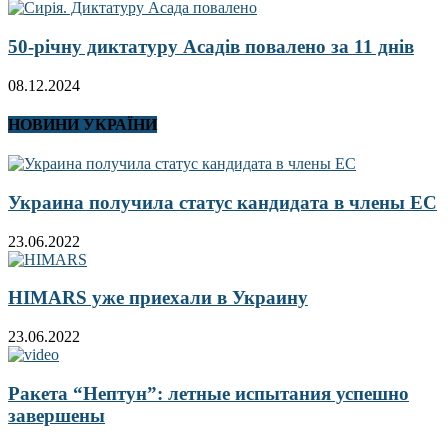
50-річну диктатуру Асадів повалено за 11 днів
08.12.2024
НОВИНИ УКРАЇНИ
Украина получила статус кандидата в члены ЕС
23.06.2022
HIMARS уже приехали в Украину
23.06.2022
Ракета “Нептун”: летные испытания успешно
завершены