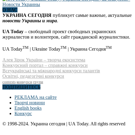
О НАС
УКРАИНА СЕГОДНЯ
публикует самые важные, актуальные
новости Украины и мира
.
UA Today
– свободный проект свободных украинских
журналистов и волонтеров, сайт гражданской журналистики.
TM
TM
TM
UA Today
| Ukraine Today
| Украина Сегодня
Алея Зірок України – творча екосистема
Конкурсний портал – справжні конкурси
Всеукраїнські та міжнародні конкурси талантів
Освітні, педагогічні конкурси
contests
конкурси
групи
ПОДПИШИТЕСЬ
РЕКЛАМА на сайте
Творчі новини
English books
Конкурс
© 1998-2024. Украина сегодня | UA Today. All rights reserved