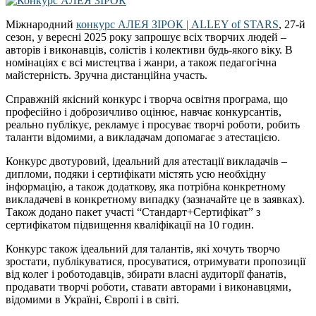
Міжнародний
конкурс АЛЕЯ ЗІРОК | ALLEY of STARS
, 27-й
сезон, у вересні 2025 року запрошує всіх творчих людей –
авторів і виконавців, солістів і колективи будь-якого віку. В
номінаціях є всі мистецтва і жанри, а також педагогічна
майстерність. Зручна дистанційна участь.
Справжній якісний конкурс і творча освітня програма, що
професійно і доброзичливо оцінює, навчає конкурсантів,
реально публікує, рекламує і просуває творчі роботи, робить
таланти відомими, а викладачам допомагає з атестацією.
Конкурс двотуровий, ідеальний для атестації викладачів –
дипломи, подяки і сертифікати містять усю необхідну
інформацію, а також додаткову, яка потрібна конкретному
викладачеві в конкретному випадку (зазначайте це в заявках).
Також додано пакет участі “Стандарт+Сертифікат” з
сертифікатом підвищення кваліфікації на 10 годин.
Конкурс також ідеальний для талантів, які хочуть творчо
зростати, публікуватися, просуватися, отримувати пропозиції
від колег і роботодавців, збирати власні аудиторії фанатів,
продавати творчі роботи, ставати авторами і виконавцями,
відомими в Україні, Європі і в світі.