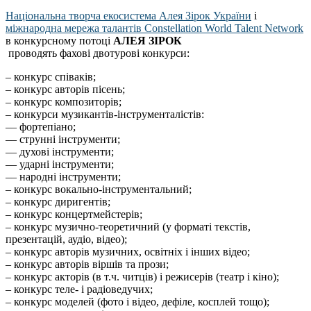
Національна творча екосистема Алея Зірок України
і
міжнародна мережа талантів Constellation World Talent Network
в конкурсному потоці
АЛЕЯ ЗІРОК
проводять фахові двотурові конкурси:
– конкурс співаків;
– конкурс авторів пісень;
– конкурс композиторів;
– конкурси музикантів-інструменталістів:
–– фортепіано;
–– струнні інструменти;
–– духові інструменти;
–– ударні інструменти;
–– народні інструменти;
– конкурс вокально-інструментальний;
– конкурс диригентів;
– конкурс концертмейстерів;
– конкурс музично-теоретичний (у форматі текстів,
презентацій, аудіо, відео);
– конкурс авторів музичних, освітніх і інших відео;
– конкурс авторів віршів та прози;
– конкурс акторів (в т.ч. читців) і режисерів (театр і кіно);
– конкурс теле- і радіоведучих;
– конкурс моделей (фото і відео, дефіле, косплей тощо);