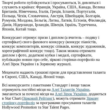
Творчі роботи публікуються і просуваються, їх дивляться і
слухають в країнах: Франція, Україна, США, Канада, Велика
Британія, Німеччина, Італія, Греція, Іспанія, Португалія,
Польща, Чехія, Словаччина, Австрія, Швейцарія, Болгарія,
Румунія, Молдова, Бельгія, Литва, Латвія, Естонія, Фінляндія,
Данія, Нідерланди, Ірландія, Швеція, Ізраїль, Туреччина,
Японія, Китай тощо.
Конкурсант отримує призи і диплом (а вчитель – подяку і
сертифікат) свого фахового конкурсу (конкурс піаністів,
конкурс композиторів, конкурс співаків, конкурс художників,
хореографічний конкурс тощо). Також можна отримати
диплом з фото, додаткові кубки і медалі, сертифікати,
публікацію новин про себе, зіркові сторінки-портфоліо на
Алеї Зірок України і в Зоряному журналі.
Меценати надають грошові призи для представлення таланта
в Європі, США, Канаді, Японії тощо.
Всі конкурсанти з пакетиами Стандарт і вище також
отримують постійні місця на
Алеї Талантів України
,
змагаються за почесні місця на
Алеї Зірок України
, додаються
в Star Chart (
Зірковий Рейтинг
), можуть отримати
Зіркову
сторінку-портфоліо
за програмами просування талантів
Hollywood Promotion та Star Talent Pages.