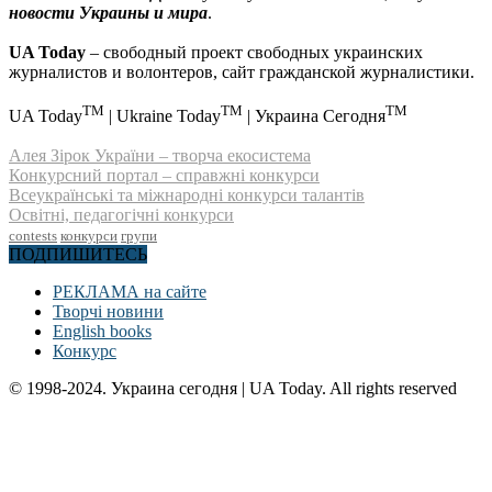
новости Украины и мира
.
UA Today
– свободный проект свободных украинских
журналистов и волонтеров, сайт гражданской журналистики.
TM
TM
TM
UA Today
| Ukraine Today
| Украина Сегодня
Алея Зірок України – творча екосистема
Конкурсний портал – справжні конкурси
Всеукраїнські та міжнародні конкурси талантів
Освітні, педагогічні конкурси
contests
конкурси
групи
ПОДПИШИТЕСЬ
РЕКЛАМА на сайте
Творчі новини
English books
Конкурс
© 1998-2024. Украина сегодня | UA Today. All rights reserved