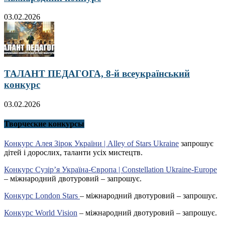
03.02.2026
ТАЛАНТ ПЕДАГОГА, 8-й всеукраїнський
конкурс
03.02.2026
Творческие конкурсы
Конкурс Алея Зірок України | Alley of Stars Ukraine
запрошує
дітей і дорослих, таланти усіх мистецтв.
Конкурс Сузір’я Україна-Європа | Constellation Ukraine-Europe
– міжнародний двотуровий – запрошує.
Конкурс London Stars
– міжнародний двотуровий – запрошує.
Конкурс World Vision
– міжнародний двотуровий – запрошує.