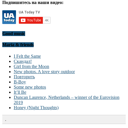
Подпишитесь на наши видео:
Good music
Maria & friends
I Felt the Same
Скандал!
Girl from the Moon
New photos. A love story outdoor
Повторить
B-Boy
Some new photos
It’ll Be
Duncan Laurence, Netherlands – winner of the Eurovision
2019
Honey (Night Thoughts)
.