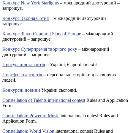
Конкурс New York Starlights
– міжнародний двотуровий –
запрошує.
Конкурс Творча Сотня
– міжнародний двотуровий –
запрошує.
Конкурс Зірки Європи | Stars of Europe
– міжнародний
двотуровий – запрошує.
Конкурс Суперпремія творчого року
– міжнародний
двотуровий – запрошує.
Просування талантів
в Україні, Європі і в світі.
Портфоліо артистів
– персональні сторінки для творчих
людей.
Конкурсні новини
України сьогодні.
Constellation of Talents international contest
Rules and Application
Form.
Constellation: Power of Music
international contest Rules and
Application Form.
Constellation: World Vision
international contest Rules and