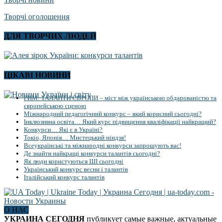
Творчі оголошення
ДЛЯ ТВОРЧИХ ЛЮДЕЙ
ЦІКАВІ НОВИНИ
РИМ: ТАЛАНТИ ЄВРОПИ – міст між українською обдарованістю та
європейською сценою
Міжнародний педагогічний конкурс – який корисний сьогодні?
Інклюзивна освіта… Який курс підвищення кваліфікації найкращий?
Конкурси… Які є в Україні?
Токіо, Японія… Мистецький ніндзя!
Всеукраїнські та міжнародні конкурси запрошують вас!
Де знайти найкращі конкурси талантів сьогодні?
Як люди користуються ШІ сьогодні
Український конкурс весни і талантів
Італійський конкурс талантів
О НАС
УКРАИНА СЕГОДНЯ
публикует самые важные, актуальные