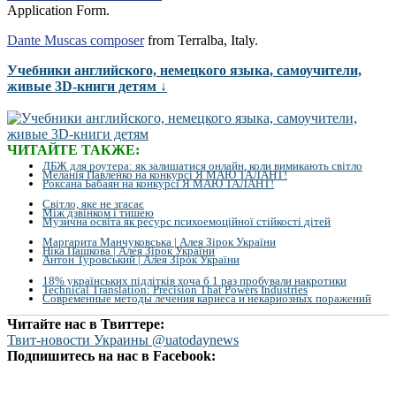
Application Form.
Dante Muscas composer
from Terralba, Italy.
Учебники английского, немецкого языка, самоучители,
живые 3D-книги детям ↓
ЧИТАЙТЕ ТАКЖЕ:
ДБЖ для роутера: як залишатися онлайн, коли вимикають світло
Меланія Павленко на конкурсі Я МАЮ ТАЛАНТ!
Роксана Бабаян на конкурсі Я МАЮ ТАЛАНТ!
Світло, яке не згасає
Між дзвінком і тишею
Музична освіта як ресурс психоемоційної стійкості дітей
Маргарита Манчуковська | Алея Зірок України
Ніка Пашкова | Алея Зірок України
Антон Туровський | Алея Зірок України
18% українських підлітків хоча б 1 раз пробували накротики
Technical Translation: Precision That Powers Industries
Современные методы лечения кариеса и некариозных поражений
Читайте нас в Твиттере:
Твит-новости Украины @uatodaynews
Подпишитесь на нас в Facebook: