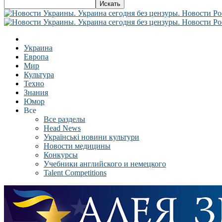
Украина
Европа
Мир
Культура
Техно
Знания
Юмор
Все
Все разделы
Head News
Українські новини культури
Новости медицины
Конкурсы
Учебники английского и немецкого
Talent Competitions