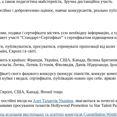
, а також педагогічна майстерність. Зручна дистанційна участь.
сійно і доброзичливо оцінює, навчає конкурсантів, реально публі
оми, подяки і сертифікати містять усю необхідну інформацію, а т
акет участі “Стандарт+Сертифікат” з сертифікатом підвищення кв
ти, публікуватися, просуватися, отримувати пропозиції від колег 
ні, Європі і в світі.
ають в країнах: Франція, Україна, США, Канада, Велика Британія, 
льгія, Литва, Латвія, Естонія, Фінляндія, Данія, Нідерланди, Ірл
фікат) свого фахового конкурсу (конкурс піаністів, конкурс комп
кубки і медалі, сертифікати, публікацію новин про себе, зіркові
Європі, США, Канаді, Японії тощо.
 постійні місця на
Алеї Талантів України
, змагаються за почесні 
амами просування талантів Hollywood Promotion та Star Talent Pa
а асоціація мистецьких та освітніх конкурсів Constellation World 