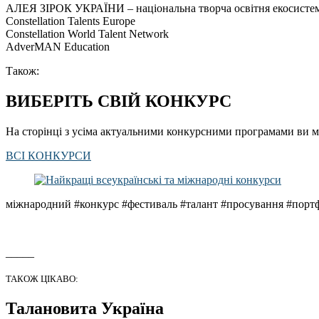
АЛЕЯ ЗІРОК УКРАЇНИ – національна творча освітня екосисте
Constellation Talents Europe
Constellation World Talent Network
AdverMAN Education
Також:
ВИБЕРІТЬ СВІЙ КОНКУРС
На сторінці з усіма актуальними конкурсними програмами ви м
ВСІ КОНКУРСИ
міжнародний #конкурс #фестиваль #талант #просування #портф
_____
ТАКОЖ ЦІКАВО:
Талановита Україна