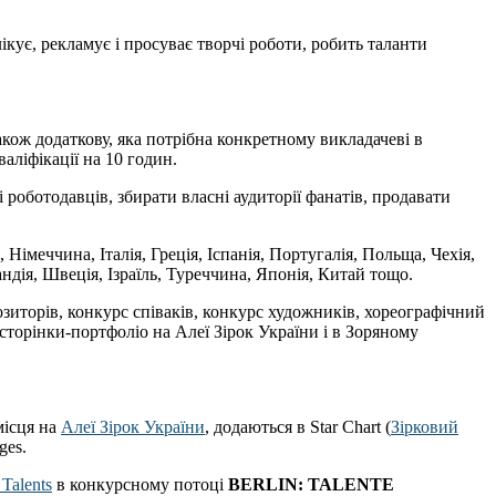
кує, рекламує і просуває творчі роботи, робить таланти
акож додаткову, яка потрібна конкретному викладачеві в
аліфікації на 10 годин.
і роботодавців, збирати власні аудиторії фанатів, продавати
Німеччина, Італія, Греція, Іспанія, Португалія, Польща, Чехія,
андія, Швеція, Ізраїль, Туреччина, Японія, Китай тощо.
озиторів, конкурс співаків, конкурс художників, хореографічний
 сторінки-портфоліо на Алеї Зірок України і в Зоряному
місця на
Алеї Зірок України
, додаються в Star Chart (
Зірковий
ges.
Talents
в конкурсному потоці
BERLIN: TALENTE