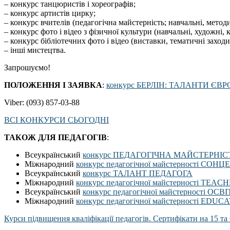
– конкурс танцюристів і хореографів;
– конкурс артистів цирку;
– конкурс вчителів (педагогічна майстерність; навчальні, методи
– конкурс фото і відео з фізичної культури (навчальні, художні, 
– конкурс бібліотечних фото і відео (виставки, тематичні заходи
– інші мистецтва.
Запрошуємо!
ПОЛОЖЕННЯ І ЗАЯВКА
:
конкурс БЕРЛІН: ТАЛАНТИ ЄВ
Viber: (093) 857-03-88
ВСІ КОНКУРСИ СЬОГОДНІ
ТАКОЖ ДЛЯ ПЕДАГОГІВ
:
Всеукраїнський
конкурс ПЕДАГОГІЧНА МАЙСТЕРНІС
Міжнародний
конкурс педагогічної майстерності СОН
Всеукраїнський
конкурс ТАЛАНТ ПЕДАГОГА
Міжнародний
конкурс педагогічної майстерності TE
Всеукраїнський
конкурс педагогічної майстерності ОС
Міжнародний
конкурс педагогічної майстерності E
Курси підвищення кваліфікації педагогів. Сертифікати на 15 та