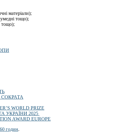
чні матеріали);
кумедні тощо);
 тощо);
РОПИ
ТЬ
ЦЕ СОКРАТА
ACHER’S WORLD PRIZE
ВІТА УКРАЇНИ 2025
DUCATION AWARD EUROPE
 60 годин
.