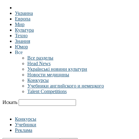
Украина
Европа
Мир
Культура
Техно
Знания
Юмор
Все
Все разделы
Head News
Українські новини культури
Новости медицины
Конкурсы
Учебники английского и немецкого
Talent Competitions
Искать
Конкурсы
Учебники
Реклама