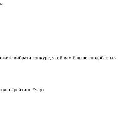
ма
ожете вибрати конкурс, який вам більше сподобається.
оліо #рейтинг #чарт