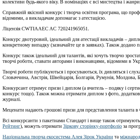
колективи будь-якого віку. В номінаціях є всі мистецтва і жанри
Справжній якісний конкурс і творча освітня програма, що профе
відомими, а викладачам допомагає з атестацією.
Ліцензія CWTIAAEC AC 720241965051.
Конкурс двотуровий, ідеальний для атестації викладачів – дипл
конкретному випадку (зазначайте це в заявках). Також додано п
Конкурс також ідеальний для талантів, які хочуть творчо зроста
творчі роботи, ставати авторами і виконавцями, відомими в Украї
Творчі роботи публікуються і просуваються, їх дивляться і слух
Словаччина, Австрія, Швейцарія, Болгарія, Румунія, Молдова, Бе
Конкурсант отримує призи і диплом (а вчитель – подяку і серти
конкурс тощо). Також можна отримати диплом з фото, додаткові 
журналі.
Меценати надають грошові призи для представлення таланта в 
Всі конкурсанти з пакетиами Стандарт і вище також отримують
Рейтинг
), можуть отримати
Зіркову сторінку-портфоліо
за прогр
Національна творча екосистема Алея Зірок України
та
міжнародн