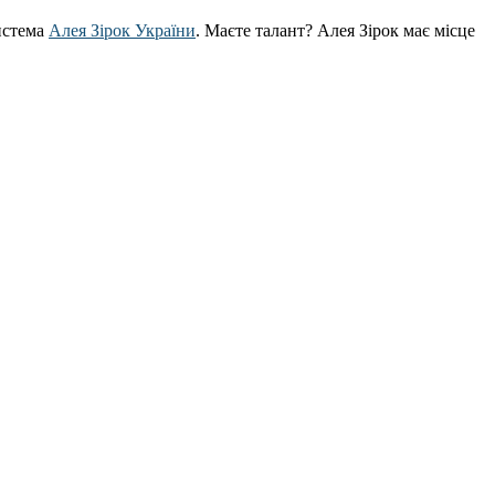
истема
Алея Зірок України
. Маєте талант? Алея Зірок має місце