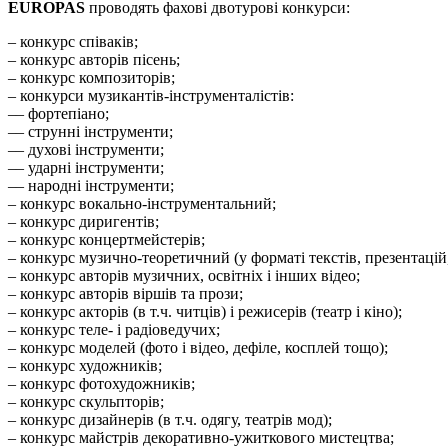
EUROPAS
проводять фахові двотурові конкурси:
– конкурс співаків;
– конкурс авторів пісень;
– конкурс композиторів;
– конкурси музикантів-інструменталістів:
–– фортепіано;
–– струнні інструменти;
–– духові інструменти;
–– ударні інструменти;
–– народні інструменти;
– конкурс вокально-інструментальний;
– конкурс диригентів;
– конкурс концертмейстерів;
– конкурс музично-теоретичний (у форматі текстів, презентацій, 
– конкурс авторів музичних, освітніх і інших відео;
– конкурс авторів віршів та прози;
– конкурс акторів (в т.ч. читців) і режисерів (театр і кіно);
– конкурс теле- і радіоведучих;
– конкурс моделей (фото і відео, дефіле, косплей тощо);
– конкурс художників;
– конкурс фотохудожників;
– конкурс скульпторів;
– конкурс дизайнерів (в т.ч. одягу, театрів мод);
– конкурс майстрів декоративно-ужиткового мистецтва;