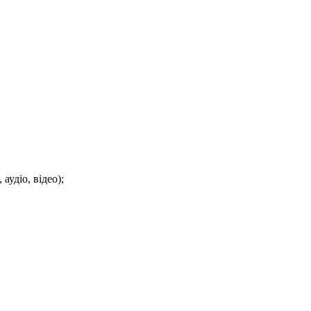
аудіо, відео);