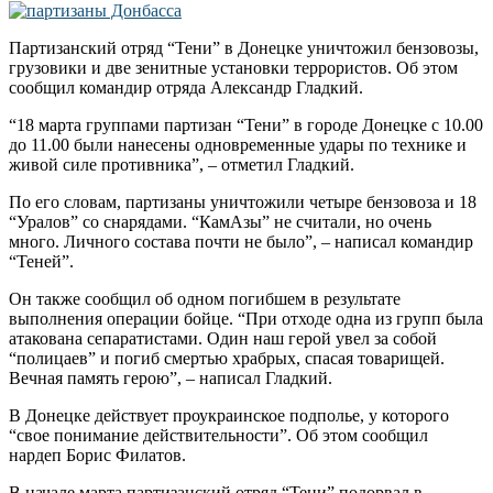
Партизанский отряд “Тени” в Донецке уничтожил бензовозы,
грузовики и две зенитные установки террористов. Об этом
сообщил командир отряда Александр Гладкий.
“18 марта группами партизан “Тени” в городе Донецке с 10.00
до 11.00 были нанесены одновременные удары по технике и
живой силе противника”, – отметил Гладкий.
По его словам, партизаны уничтожили четыре бензовоза и 18
“Уралов” со снарядами. “КамАзы” не считали, но очень
много. Личного состава почти не было”, – написал командир
“Теней”.
Он также сообщил об одном погибшем в результате
выполнения операции бойце. “При отходе одна из групп была
атакована сепаратистами. Один наш герой увел за собой
“полицаев” и погиб смертью храбрых, спасая товарищей.
Вечная память герою”, – написал Гладкий.
В Донецке действует проукраинское подполье, у которого
“свое понимание действительности”. Об этом сообщил
нардеп Борис Филатов.
В начале марта партизанский отряд “Тени” подорвал в