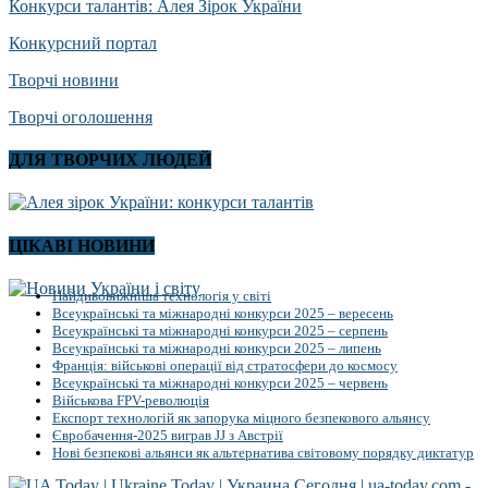
Конкурси талантів: Алея Зірок України
Конкурсний портал
Творчі новини
Творчі оголошення
ДЛЯ ТВОРЧИХ ЛЮДЕЙ
ЦІКАВІ НОВИНИ
Найдивовижніша технологія у світі
Всеукраїнські та міжнародні конкурси 2025 – вересень
Всеукраїнські та міжнародні конкурси 2025 – серпень
Всеукраїнські та міжнародні конкурси 2025 – липень
Франція: військові операції від стратосфери до космосу
Всеукраїнські та міжнародні конкурси 2025 – червень
Військова FPV-революція
Експорт технологій як запорука міцного безпекового альянсу
Євробачення-2025 виграв JJ з Австрії
Нові безпекові альянси як альтернатива світовому порядку диктатур