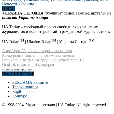
О НАС
УКРАИНА СЕГОДНЯ
публикует самые важные, актуальные
новости Украины и мира
.
UA Today
– свободный проект свободных украинских
журналистов и волонтеров, сайт гражданской журналистики.
TM
TM
TM
UA Today
| Ukraine Today
| Украина Сегодня
Алея Зірок України – творча екосистема
Конкурсний портал – справжні конкурси
Всеукраїнські та міжнародні конкурси талантів
Освітні, педагогічні конкурси
contests
конкурси
групи
ПОДПИШИТЕСЬ
РЕКЛАМА на сайте
Творчі новини
English books
Конкурс
© 1998-2024. Украина сегодня | UA Today. All rights reserved