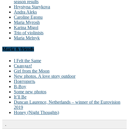
season results
Hrystyna Starykova
Andra Aleks
Caroline Egonu
Maria Myrosh
Karina Migol
Trio of violinists
Maria Melnyk
Maria & friends
I Felt the Same
Скандал!
Girl from the Moon
New photos. A love story outdoor
Повторить
B-Boy
Some new photos
It’ll Be
Duncan Laurence, Netherlands – winner of the Eurovision
2019
Honey (Night Thoughts)
.