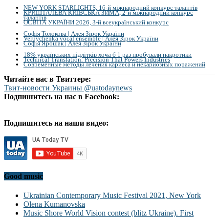
NEW YORK STARLIGHTS, 16-й міжнародний конкурс талантів
КРИШТАЛЕВА КИЇВСЬКА ЗИМА, 2-й міжнародний конкурс
талантів
ОСВІТА УКРАЇНИ 2026, 3-й всеукраїнський конкурс
Софія Толокова | Алея Зірок України
Verbychenka vocal ensemble | Алея Зірок України
Софія Ярошак | Алея Зірок України
18% українських підлітків хоча б 1 раз пробували накротики
Technical Translation: Precision That Powers Industries
Современные методы лечения кариеса и некариозных поражений
Читайте нас в Твиттере:
Твит-новости Украины @uatodaynews
Подпишитесь на нас в Facebook:
Подпишитесь на наши видео:
Good music
Ukrainian Contemporary Music Festival 2021, New York
Olena Kumanovska
Music Shore World Vision contest (blitz Ukraine). First