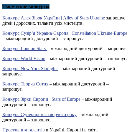
Творческие конкурсы
Конкурс Алея Зірок України | Alley of Stars Ukraine
запрошує
дітей і дорослих, таланти усіх мистецтв.
Конкурс Сузір’я Україна-Європа | Constellation Ukraine-Europe
– міжнародний двотуровий – запрошує.
Конкурс London Stars
– міжнародний двотуровий – запрошує.
Конкурс World Vision
– міжнародний двотуровий – запрошує.
Конкурс New York Starlights
– міжнародний двотуровий –
запрошує.
Конкурс Творча Сотня
– міжнародний двотуровий –
запрошує.
Конкурс Зірки Європи | Stars of Europe
– міжнародний
двотуровий – запрошує.
Конкурс Суперпремія творчого року
– міжнародний
двотуровий – запрошує.
Просування талантів
в Україні, Європі і в світі.