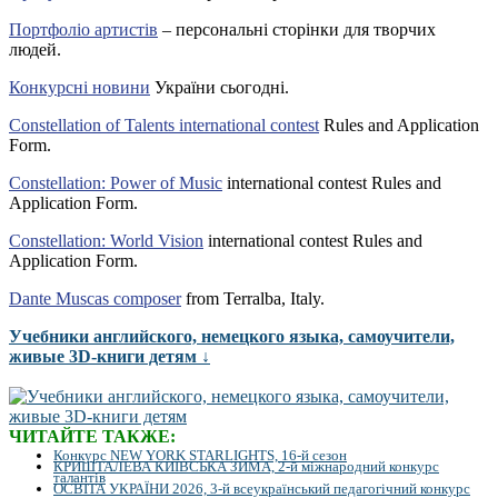
Портфоліо артистів
– персональні сторінки для творчих
людей.
Конкурсні новини
України сьогодні.
Constellation of Talents international contest
Rules and Application
Form.
Constellation: Power of Music
international contest Rules and
Application Form.
Constellation: World Vision
international contest Rules and
Application Form.
Dante Muscas composer
from Terralba, Italy.
Учебники английского, немецкого языка, самоучители,
живые 3D-книги детям ↓
ЧИТАЙТЕ ТАКЖЕ:
Конкурс NEW YORK STARLIGHTS, 16-й сезон
КРИШТАЛЕВА КИЇВСЬКА ЗИМА, 2-й міжнародний конкурс
талантів
ОСВІТА УКРАЇНИ 2026, 3-й всеукраїнський педагогічний конкурс