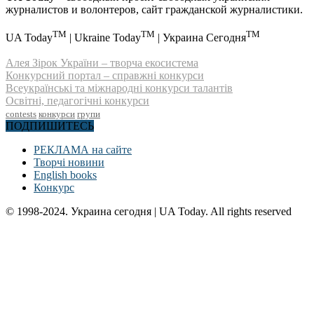
журналистов и волонтеров, сайт гражданской журналистики.
TM
TM
TM
UA Today
| Ukraine Today
| Украина Сегодня
Алея Зірок України – творча екосистема
Конкурсний портал – справжні конкурси
Всеукраїнські та міжнародні конкурси талантів
Освітні, педагогічні конкурси
contests
конкурси
групи
ПОДПИШИТЕСЬ
РЕКЛАМА на сайте
Творчі новини
English books
Конкурс
© 1998-2024. Украина сегодня | UA Today. All rights reserved