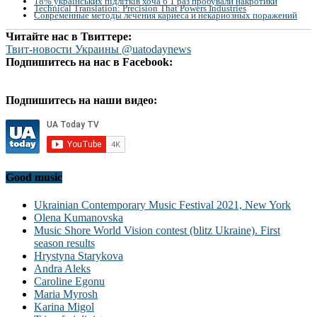
18% українських підлітків хоча б 1 раз пробували накротики
Technical Translation: Precision That Powers Industries
Современные методы лечения кариеса и некариозных поражений
Читайте нас в Твиттере:
Твит-новости Украины @uatodaynews
Подпишитесь на нас в Facebook:
Подпишитесь на наши видео:
Good music
Ukrainian Contemporary Music Festival 2021, New York
Olena Kumanovska
Music Shore World Vision contest (blitz Ukraine). First
season results
Hrystyna Starykova
Andra Aleks
Caroline Egonu
Maria Myrosh
Karina Migol