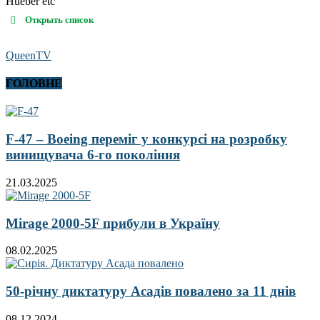
Hueber etc
Открыть список
QueenTV
ГОЛОВНЕ
F-47 – Boeing переміг у конкурсі на розробку
винищувача 6-го покоління
21.03.2025
Mirage 2000-5F прибули в Україну
08.02.2025
50-річну диктатуру Асадів повалено за 11 днів
08.12.2024