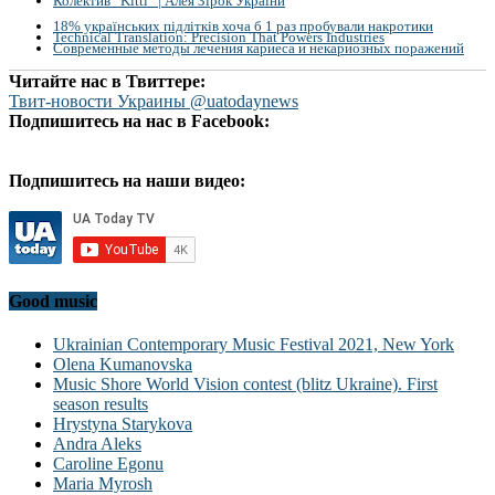
Колектив “Kitti” | Алея Зірок України
18% українських підлітків хоча б 1 раз пробували накротики
Technical Translation: Precision That Powers Industries
Современные методы лечения кариеса и некариозных поражений
Читайте нас в Твиттере:
Твит-новости Украины @uatodaynews
Подпишитесь на нас в Facebook:
Подпишитесь на наши видео:
Good music
Ukrainian Contemporary Music Festival 2021, New York
Olena Kumanovska
Music Shore World Vision contest (blitz Ukraine). First
season results
Hrystyna Starykova
Andra Aleks
Caroline Egonu
Maria Myrosh