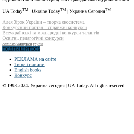
TM
TM
TM
UA Today
| Ukraine Today
| Украина Сегодня
Алея Зірок України – творча екосистема
Конкурсний портал – справжні конкурси
Всеукраїнські та міжнародні конкурси талантів
Освітні, педагогічні конкурси
contests
конкурси
групи
ПОДПИШИТЕСЬ
РЕКЛАМА на сайте
Творчі новини
English books
Конкурс
© 1998-2024. Украина сегодня | UA Today. All rights reserved