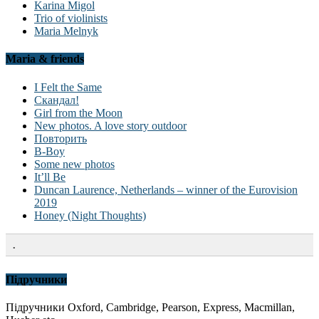
Karina Migol
Trio of violinists
Maria Melnyk
Maria & friends
I Felt the Same
Скандал!
Girl from the Moon
New photos. A love story outdoor
Повторить
B-Boy
Some new photos
It’ll Be
Duncan Laurence, Netherlands – winner of the Eurovision
2019
Honey (Night Thoughts)
.
Підручники
Підручники Oxford, Cambridge, Pearson, Express, Macmillan,