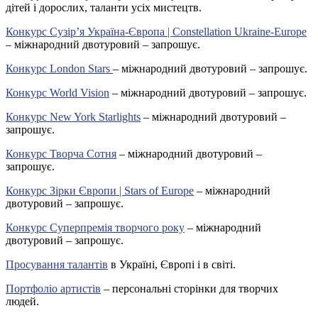
дітей і дорослих, таланти усіх мистецтв.
Конкурс Сузір’я Україна-Європа | Constellation Ukraine-Europe
– міжнародний двотуровий – запрошує.
Конкурс London Stars
– міжнародний двотуровий – запрошує.
Конкурс World Vision
– міжнародний двотуровий – запрошує.
Конкурс New York Starlights
– міжнародний двотуровий –
запрошує.
Конкурс Творча Сотня
– міжнародний двотуровий –
запрошує.
Конкурс Зірки Європи | Stars of Europe
– міжнародний
двотуровий – запрошує.
Конкурс Суперпремія творчого року
– міжнародний
двотуровий – запрошує.
Просування талантів
в Україні, Європі і в світі.
Портфоліо артистів
– персональні сторінки для творчих
людей.