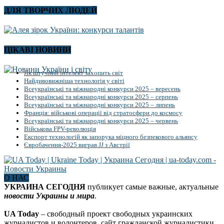
ДЛЯ ТВОРЧИХ ЛЮДЕЙ
ЦІКАВІ НОВИНИ
Як штучний інтелект захопить світ
Найдивовижніша технологія у світі
Всеукраїнські та міжнародні конкурси 2025 – вересень
Всеукраїнські та міжнародні конкурси 2025 – серпень
Всеукраїнські та міжнародні конкурси 2025 – липень
Франція: військові операції від стратосфери до космосу
Всеукраїнські та міжнародні конкурси 2025 – червень
Військова FPV-революція
Експорт технологій як запорука міцного безпекового альянсу
Євробачення-2025 виграв JJ з Австрії
О НАС
УКРАИНА СЕГОДНЯ
публикует самые важные, актуальные
новости Украины и мира
.
UA Today
– свободный проект свободных украинских
журналистов и волонтеров, сайт гражданской журналистики.