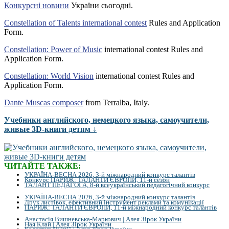
Конкурсні новини
України сьогодні.
Constellation of Talents international contest
Rules and Application
Form.
Constellation: Power of Music
international contest Rules and
Application Form.
Constellation: World Vision
international contest Rules and
Application Form.
Dante Muscas composer
from Terralba, Italy.
Учебники английского, немецкого языка, самоучители,
живые 3D-книги детям ↓
ЧИТАЙТЕ ТАКЖЕ:
УКРАЇНА-ВЕСНА 2026, 3-й міжнародний конкурс талантів
Конкурс ПАРИЖ: ТАЛАНТИ ЄВРОПИ, 11-й сезон
ТАЛАНТ ПЕДАГОГА, 8-й всеукраїнський педагогічний конкурс
УКРАЇНА-ВЕСНА 2026, 3-й міжнародний конкурс талантів
Друк листівок, ефективний інструмент реклами та комунікації
ПАРИЖ: ТАЛАНТИ ЄВРОПИ, 11-й міжнародний конкурс талантів
Анастасія Вишневська-Маркович | Алея Зірок України
Ная Клай | Алея Зірок України