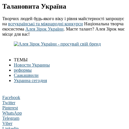
Талановита Україна
Творчих людей будь-якого віку і рівня майстерності запрошує
на
всеукраїнські та міжнародні конкурси
Національна творча
екосистема
Алея Зірок України
. Маєте талант? Алея Зірок має
місце для вас!
ТЕМЫ
Новости Украины
реформы
Саакашвили
Украина сегодня
Facebook
Twitter
Pinterest
WhatsApp
Telegram
Viber
Linkedin