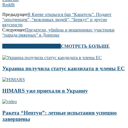
ReddIt
Предыдущее
В Киеве открылся бар “Каратель”. Подают
“ополченцев”, “вежливых людей”, “Беркут” и другие
вкусности
Следующее
Предатели, убийцы и мошенники: участники
“парада ряженых” в Донецке
В ЭТОМ РАЗДЕЛЕ ТАКЖЕ
СМОТРЕТЬ БОЛЬШЕ
Украина получила статус кандидата в члены ЕС
HIMARS уже приехали в Украину
Ракета “Нептун”: летные испытания успешно
завершены