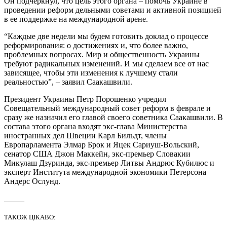
Он подчеркнул, что цель этого органа – помочь Украине в
проведении реформ дельными советами и активной позицией
в ее поддержке на международной арене.
“Каждые две недели мы будем готовить доклад о процессе
реформирования: о достижениях и, что более важно,
проблемных вопросах. Мир и общественность Украины
требуют радикальных изменений. И мы сделаем все от нас
зависящее, чтобы эти изменения к лучшему стали
реальностью”, – заявил Саакашвили.
Президент Украины Петр Порошенко учредил
Совещательный международный совет реформ в феврале и
сразу же назначил его главой своего советника Саакашвили. В
состава этого органа входят экс-глава Министерства
иностранных дел Швеции Карл Бильдт, члены
Европарламента Элмар Брок и Яцек Сариуш-Вольский,
сенатор США Джон Маккейн, экс-премьер Словакии
Микулаш Дзуринда, экс-премьер Литвы Андрюс Кубилюс и
эксперт Института международной экономики Петерсона
Андерс Ослунд.
_____
ТАКОЖ ЦІКАВО: