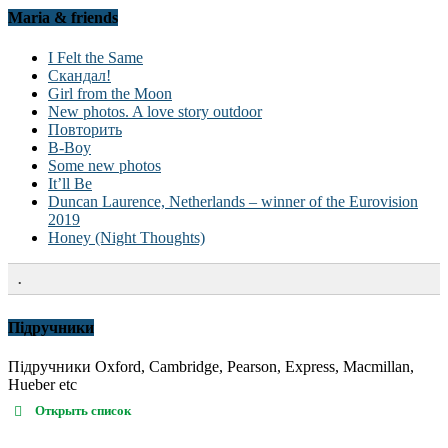
Maria & friends
I Felt the Same
Скандал!
Girl from the Moon
New photos. A love story outdoor
Повторить
B-Boy
Some new photos
It’ll Be
Duncan Laurence, Netherlands – winner of the Eurovision
2019
Honey (Night Thoughts)
.
Підручники
Підручники Oxford, Cambridge, Pearson, Express, Macmillan,
Hueber etc
Открыть список