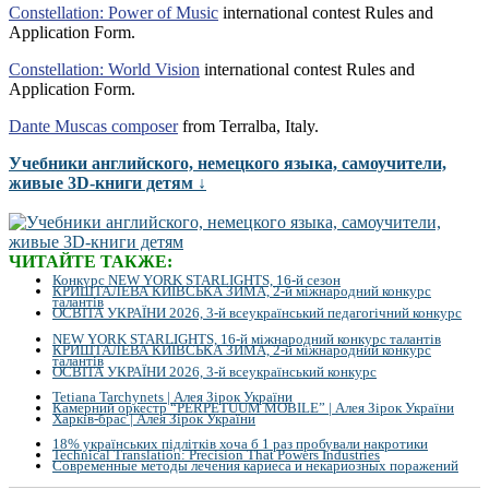
Constellation: Power of Music
international contest Rules and
Application Form.
Constellation: World Vision
international contest Rules and
Application Form.
Dante Muscas composer
from Terralba, Italy.
Учебники английского, немецкого языка, самоучители,
живые 3D-книги детям ↓
ЧИТАЙТЕ ТАКЖЕ:
Конкурс NEW YORK STARLIGHTS, 16-й сезон
КРИШТАЛЕВА КИЇВСЬКА ЗИМА, 2-й міжнародний конкурс
талантів
ОСВІТА УКРАЇНИ 2026, 3-й всеукраїнський педагогічний конкурс
NEW YORK STARLIGHTS, 16-й міжнародний конкурс талантів
КРИШТАЛЕВА КИЇВСЬКА ЗИМА, 2-й міжнародний конкурс
талантів
ОСВІТА УКРАЇНИ 2026, 3-й всеукраїнський конкурс
Tetiana Tarchynets | Алея Зірок України
Камерний оркестр “PERPETUUM MOBILE” | Алея Зірок України
Харків-брас | Алея Зірок України
18% українських підлітків хоча б 1 раз пробували накротики
Technical Translation: Precision That Powers Industries
Современные методы лечения кариеса и некариозных поражений