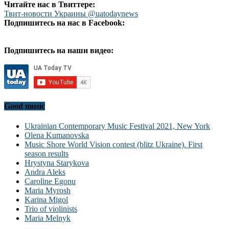
Читайте нас в Твиттере:
Твит-новости Украины @uatodaynews
Подпишитесь на нас в Facebook:
Подпишитесь на наши видео:
Good music
Ukrainian Contemporary Music Festival 2021, New York
Olena Kumanovska
Music Shore World Vision contest (blitz Ukraine). First
season results
Hrystyna Starykova
Andra Aleks
Caroline Egonu
Maria Myrosh
Karina Migol
Trio of violinists
Maria Melnyk