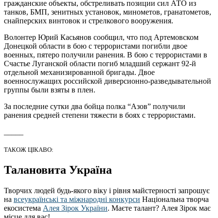
гражданские объекты, обстреливать позиции сил АТО из
танков, БМП, зенитных установок, минометов, гранатометов,
снайперских винтовок и стрелкового вооружения.
Волонтер Юрий Касьянов сообщил, что под Артемовском
Донецкой области в бою с террористами погибли двое
военных, пятеро получили ранения. В бою с террористами в
Счастье Луганской области погиб младший сержант 92-й
отдельной механизированной бригады. Двое
военнослужащих российской диверсионно-разведывательной
группы были взяты в плен.
За последние сутки два бойца полка “Азов” получили
ранения средней степени тяжести в боях с террористами.
_____
ТАКОЖ ЦІКАВО:
Талановита Україна
Творчих людей будь-якого віку і рівня майстерності запрошує
на
всеукраїнські та міжнародні конкурси
Національна творча
екосистема
Алея Зірок України
. Маєте талант? Алея Зірок має
місце для вас!