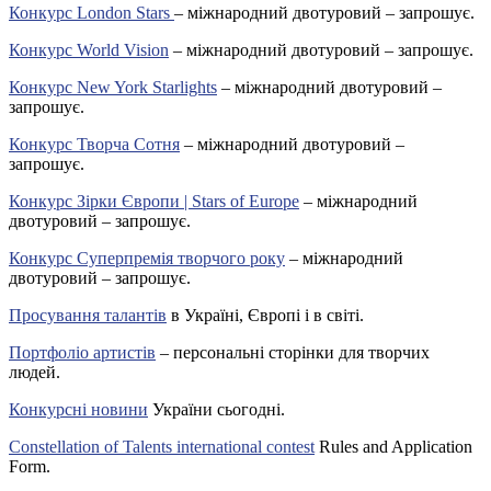
Конкурс London Stars
– міжнародний двотуровий – запрошує.
Конкурс World Vision
– міжнародний двотуровий – запрошує.
Конкурс New York Starlights
– міжнародний двотуровий –
запрошує.
Конкурс Творча Сотня
– міжнародний двотуровий –
запрошує.
Конкурс Зірки Європи | Stars of Europe
– міжнародний
двотуровий – запрошує.
Конкурс Суперпремія творчого року
– міжнародний
двотуровий – запрошує.
Просування талантів
в Україні, Європі і в світі.
Портфоліо артистів
– персональні сторінки для творчих
людей.
Конкурсні новини
України сьогодні.
Constellation of Talents international contest
Rules and Application
Form.