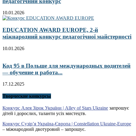
педагогічний конкурс
10.01.2026
EDUCATION AWARD EUROPE, 2-й
міжнародний конкурс педагогічної майстерності
10.01.2026
Код 95 в Польше для международных водителей
— обучение и работа...
17.12.2025
Творческие конкурсы
Конкурс Алея Зірок України | Alley of Stars Ukraine
запрошує
дітей і дорослих, таланти усіх мистецтв.
Конкурс Сузір’я Україна-Європа | Constellation Ukraine-Europe
– міжнародний двотуровий – запрошує.