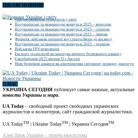
ЦІКАВІ НОВИНИ
Найдивовижніша технологія у світі
Всеукраїнські та міжнародні конкурси 2025 – вересень
Всеукраїнські та міжнародні конкурси 2025 – серпень
Всеукраїнські та міжнародні конкурси 2025 – липень
Франція: військові операції від стратосфери до космосу
Всеукраїнські та міжнародні конкурси 2025 – червень
Військова FPV-революція
Експорт технологій як запорука міцного безпекового альянсу
Євробачення-2025 виграв JJ з Австрії
Нові безпекові альянси як альтернатива світовому порядку диктатур
О НАС
УКРАИНА СЕГОДНЯ
публикует самые важные, актуальные
новости Украины и мира
.
UA Today
– свободный проект свободных украинских
журналистов и волонтеров, сайт гражданской журналистики.
TM
TM
TM
UA Today
| Ukraine Today
| Украина Сегодня
Алея Зірок України – творча екосистема