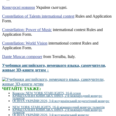
Конкурсні новини
України сьогодні.
Constellation of Talents international contest
Rules and Application
Form.
Constellation: Power of Music
international contest Rules and
Application Form.
Constellation: World Vision
international contest Rules and
Application Form.
Dante Muscas composer
from Terralba, Italy.
Учебники английского, немецкого языка, самоучители,
живые 3D-книги детям ↓
ЧИТАЙТЕ ТАКЖЕ:
Конкурс NEW YORK STARLIGHTS, 16-й сезон
КРИШТАЛЕВА КИЇВСЬКА ЗИМА, 2-й міжнародний конкурс
талантів
ОСВІТА УКРАЇНИ 2026, 3-й всеукраїнський педагогічний конкурс
NEW YORK STARLIGHTS, 16-й міжнародний конкурс талантів
КРИШТАЛЕВА КИЇВСЬКА ЗИМА, 2-й міжнародний конкурс
талантів
ОСВІТА УКРАЇНИ 2026, 3-й всеукраїнський конкурс