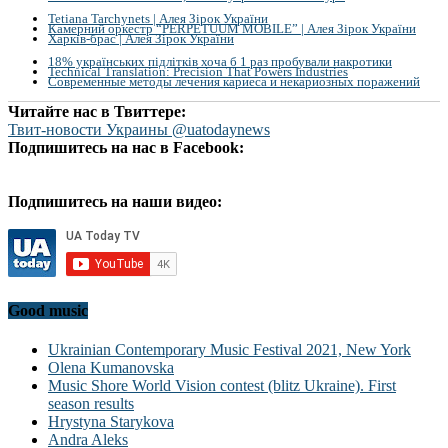
Tetiana Tarchynets | Алея Зірок України
Камерний оркестр “PERPETUUM MOBILE” | Алея Зірок України
Харків-брас | Алея Зірок України
18% українських підлітків хоча б 1 раз пробували накротики
Technical Translation: Precision That Powers Industries
Современные методы лечения кариеса и некариозных поражений
Читайте нас в Твиттере:
Твит-новости Украины @uatodaynews
Подпишитесь на нас в Facebook:
Подпишитесь на наши видео:
Good music
Ukrainian Contemporary Music Festival 2021, New York
Olena Kumanovska
Music Shore World Vision contest (blitz Ukraine). First
season results
Hrystyna Starykova
Andra Aleks