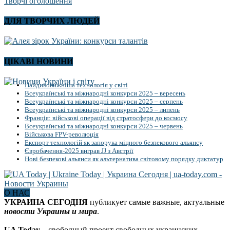
Творчі оголошення
ДЛЯ ТВОРЧИХ ЛЮДЕЙ
ЦІКАВІ НОВИНИ
Найдивовижніша технологія у світі
Всеукраїнські та міжнародні конкурси 2025 – вересень
Всеукраїнські та міжнародні конкурси 2025 – серпень
Всеукраїнські та міжнародні конкурси 2025 – липень
Франція: військові операції від стратосфери до космосу
Всеукраїнські та міжнародні конкурси 2025 – червень
Військова FPV-революція
Експорт технологій як запорука міцного безпекового альянсу
Євробачення-2025 виграв JJ з Австрії
Нові безпекові альянси як альтернатива світовому порядку диктатур
О НАС
УКРАИНА СЕГОДНЯ
публикует самые важные, актуальные
новости Украины и мира
.
UA Today
– свободный проект свободных украинских