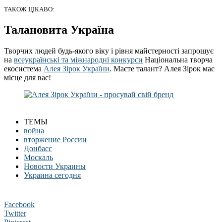
ТАКОЖ ЦІКАВО:
Талановита Україна
Творчих людей будь-якого віку і рівня майстерності запрошує
на
всеукраїнські та міжнародні конкурси
Національна творча
екосистема
Алея Зірок України
. Маєте талант? Алея Зірок має
місце для вас!
ТЕМЫ
война
вторжение России
Донбасс
Москаль
Новости Украины
Украина сегодня
Facebook
Twitter