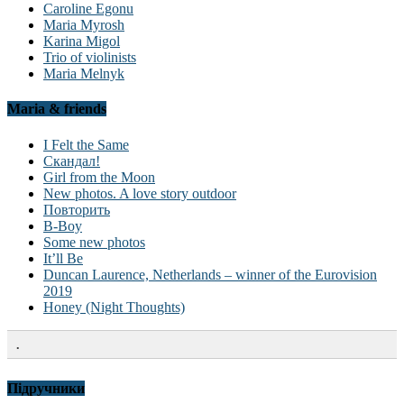
Caroline Egonu
Maria Myrosh
Karina Migol
Trio of violinists
Maria Melnyk
Maria & friends
I Felt the Same
Скандал!
Girl from the Moon
New photos. A love story outdoor
Повторить
B-Boy
Some new photos
It’ll Be
Duncan Laurence, Netherlands – winner of the Eurovision
2019
Honey (Night Thoughts)
.
Підручники