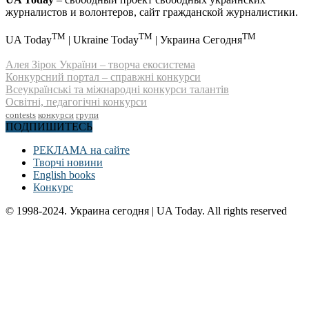
журналистов и волонтеров, сайт гражданской журналистики.
TM
TM
TM
UA Today
| Ukraine Today
| Украина Сегодня
Алея Зірок України – творча екосистема
Конкурсний портал – справжні конкурси
Всеукраїнські та міжнародні конкурси талантів
Освітні, педагогічні конкурси
contests
конкурси
групи
ПОДПИШИТЕСЬ
РЕКЛАМА на сайте
Творчі новини
English books
Конкурс
© 1998-2024. Украина сегодня | UA Today. All rights reserved