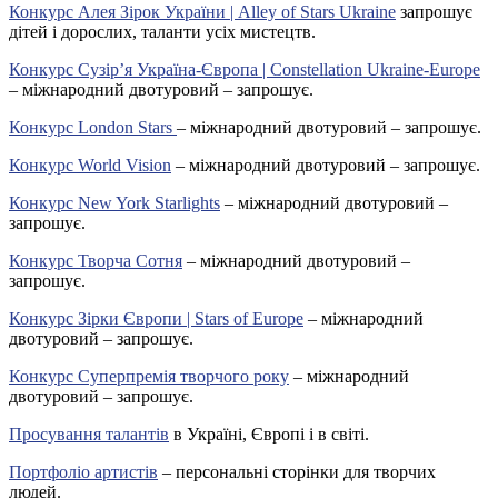
Конкурс Алея Зірок України | Alley of Stars Ukraine
запрошує
дітей і дорослих, таланти усіх мистецтв.
Конкурс Сузір’я Україна-Європа | Constellation Ukraine-Europe
– міжнародний двотуровий – запрошує.
Конкурс London Stars
– міжнародний двотуровий – запрошує.
Конкурс World Vision
– міжнародний двотуровий – запрошує.
Конкурс New York Starlights
– міжнародний двотуровий –
запрошує.
Конкурс Творча Сотня
– міжнародний двотуровий –
запрошує.
Конкурс Зірки Європи | Stars of Europe
– міжнародний
двотуровий – запрошує.
Конкурс Суперпремія творчого року
– міжнародний
двотуровий – запрошує.
Просування талантів
в Україні, Європі і в світі.
Портфоліо артистів
– персональні сторінки для творчих
людей.