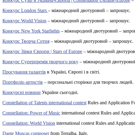
Конкурс Сузір’я Україна-Європа | Constellation Ukraine-Europe
– 
Конкурс London Stars
– міжнародний двотуровий – запрошує.
Конкурс World Vision
– міжнародний двотуровий – запрошує.
Конкурс New York Starlights
– міжнародний двотуровий – запро
Конкурс Творча Сотня
– міжнародний двотуровий – запрошує.
Конкурс Зірки Європи | Stars of Europe
– міжнародний двотуров
Конкурс Суперпремія творчого року
– міжнародний двотуровий
Просування талантів
в Україні, Європі і в світі.
Портфоліо артистів
– персональні сторінки для творчих людей.
Конкурсні новини
України сьогодні.
Constellation of Talents international contest
Rules and Application F
Constellation: Power of Music
international contest Rules and Applic
Constellation: World Vision
international contest Rules and Applicati
Dante Muscas composer
from Terralba, Italy.