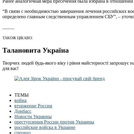
Ранее аналогичная мера пресечения была избрана в отношении
“В связи с необходимостью завершения лечения российских в
определено главным следственным управлением СБУ”, – уточ
_____
ТАКОЖ ЦІКАВО:
Талановита Україна
Творчих людей будь-якого віку і рівня майстерності запрошує н
для вас!
ТЕМЫ
война
вторжение России
Донбасс
Новости Украины
преступления России против Украины
российские войска в Украине
спецназ