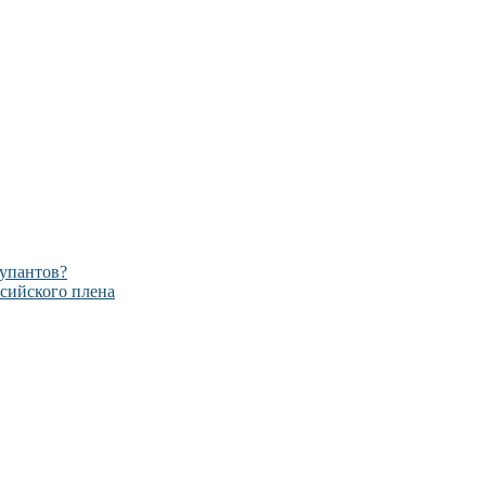
купантов?
ссийского плена