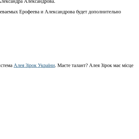
Александра Александрова.
реваемых Ерофеева и Александрова будет дополнительно
истема
Алея Зірок України
. Маєте талант? Алея Зірок має місце