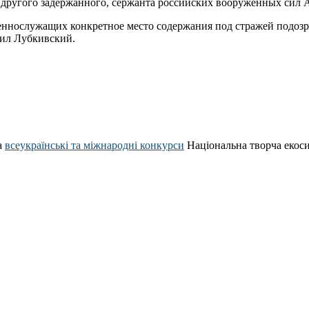
 другого задержанного, сержанта российских вооруженных сил 
оеннослужащих конкретное место содержания под стражей подоз
нил Лубкивский.
а
всеукраїнські та міжнародні конкурси
Національна творча екос