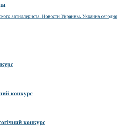
ли
нкурс
ий конкурс
гогічний конкурс