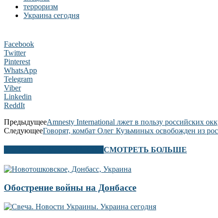
терроризм
Украина сегодня
Facebook
Twitter
Pinterest
WhatsApp
Telegram
Viber
Linkedin
ReddIt
Предыдущее
Amnesty International лжет в пользу российских ок
Следующее
Говорят, комбат Олег Кузьминых освобожден из ро
В ЭТОМ РАЗДЕЛЕ ТАКЖЕ
СМОТРЕТЬ БОЛЬШЕ
Обострение войны на Донбассе