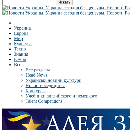
Украина
Европа
Мир
Культура
Техно
Знания
Юмор
Все
Все разделы
Head News
Українські новини культури
Новости медицины
Конкурсы
Учебники английского и немецкого
Talent Competitions