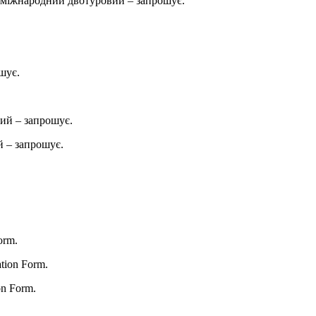
міжнародний двотуровий – запрошує.
шує.
ий – запрошує.
 – запрошує.
orm.
ation Form.
on Form.