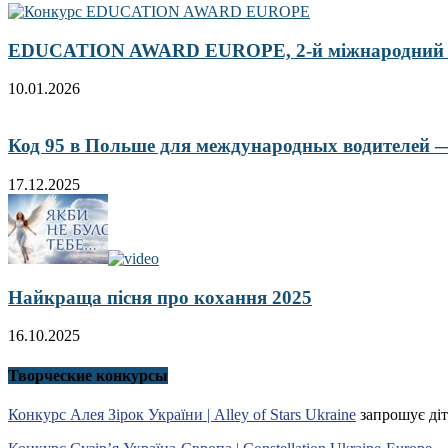
EDUCATION AWARD EUROPE, 2-й міжнародний кон
10.01.2026
Код 95 в Польше для международных водителей — 
17.12.2025
Найкраща пісня про кохання 2025
16.10.2025
Творческие конкурсы
Конкурс Алея Зірок України | Alley of Stars Ukraine
запрошує діт