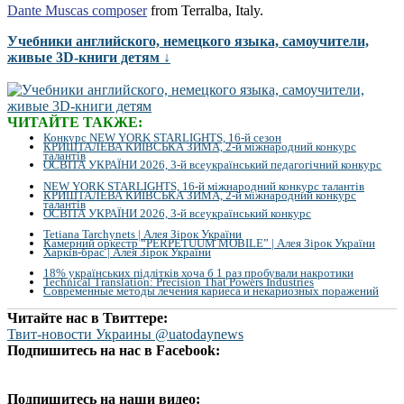
Dante Muscas composer
from Terralba, Italy.
Учебники английского, немецкого языка, самоучители,
живые 3D-книги детям ↓
ЧИТАЙТЕ ТАКЖЕ:
Конкурс NEW YORK STARLIGHTS, 16-й сезон
КРИШТАЛЕВА КИЇВСЬКА ЗИМА, 2-й міжнародний конкурс
талантів
ОСВІТА УКРАЇНИ 2026, 3-й всеукраїнський педагогічний конкурс
NEW YORK STARLIGHTS, 16-й міжнародний конкурс талантів
КРИШТАЛЕВА КИЇВСЬКА ЗИМА, 2-й міжнародний конкурс
талантів
ОСВІТА УКРАЇНИ 2026, 3-й всеукраїнський конкурс
Tetiana Tarchynets | Алея Зірок України
Камерний оркестр “PERPETUUM MOBILE” | Алея Зірок України
Харків-брас | Алея Зірок України
18% українських підлітків хоча б 1 раз пробували накротики
Technical Translation: Precision That Powers Industries
Современные методы лечения кариеса и некариозных поражений
Читайте нас в Твиттере:
Твит-новости Украины @uatodaynews
Подпишитесь на нас в Facebook:
Подпишитесь на наши видео: