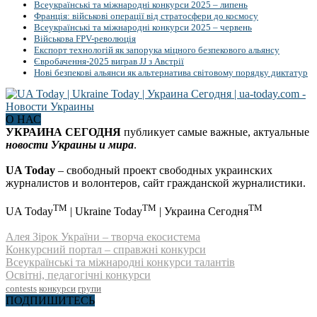
Всеукраїнські та міжнародні конкурси 2025 – липень
Франція: військові операції від стратосфери до космосу
Всеукраїнські та міжнародні конкурси 2025 – червень
Військова FPV-революція
Експорт технологій як запорука міцного безпекового альянсу
Євробачення-2025 виграв JJ з Австрії
Нові безпекові альянси як альтернатива світовому порядку диктатур
О НАС
УКРАИНА СЕГОДНЯ
публикует самые важные, актуальные
новости Украины и мира
.
UA Today
– свободный проект свободных украинских
журналистов и волонтеров, сайт гражданской журналистики.
TM
TM
TM
UA Today
| Ukraine Today
| Украина Сегодня
Алея Зірок України – творча екосистема
Конкурсний портал – справжні конкурси
Всеукраїнські та міжнародні конкурси талантів
Освітні, педагогічні конкурси
contests
конкурси
групи
ПОДПИШИТЕСЬ