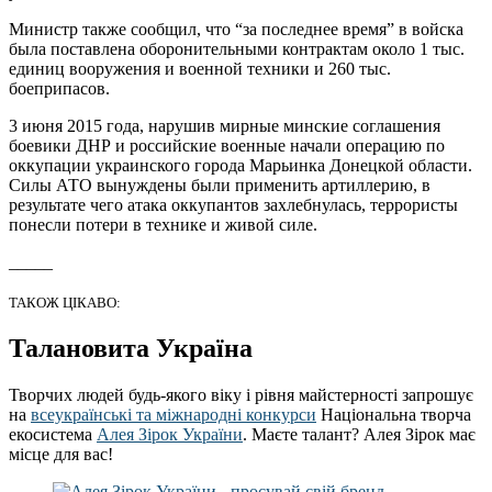
Министр также сообщил, что “за последнее время” в войска
была поставлена оборонительными контрактам около 1 тыс.
единиц вооружения и военной техники и 260 тыс.
боеприпасов.
3 июня 2015 года, нарушив мирные минские соглашения
боевики ДНР и российские военные начали операцию по
оккупации украинского города Марьинка Донецкой области.
Силы АТО вынуждены были применить артиллерию, в
результате чего атака оккупантов захлебнулась, террористы
понесли потери в технике и живой силе.
_____
ТАКОЖ ЦІКАВО:
Талановита Україна
Творчих людей будь-якого віку і рівня майстерності запрошує
на
всеукраїнські та міжнародні конкурси
Національна творча
екосистема
Алея Зірок України
. Маєте талант? Алея Зірок має
місце для вас!