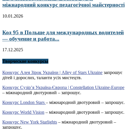
міжнародний конкурс педагогічної майстерності
10.01.2026
Код 95 в Польше для международных водителей
— обучение и работа...
17.12.2025
Творческие конкурсы
Конкурс Алея Зірок України | Alley of Stars Ukraine
запрошує
дітей і дорослих, таланти усіх мистецтв.
Конкурс Сузір’я Україна-Європа | Constellation Ukraine-Europe
– міжнародний двотуровий – запрошує.
Конкурс London Stars
– міжнародний двотуровий – запрошує.
Конкурс World Vision
– міжнародний двотуровий – запрошує.
Конкурс New York Starlights
– міжнародний двотуровий –
запрошує.