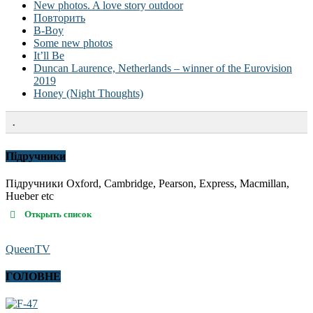
New photos. A love story outdoor
Повторить
B-Boy
Some new photos
It’ll Be
Duncan Laurence, Netherlands – winner of the Eurovision
2019
Honey (Night Thoughts)
.
Підручники
Підручники Oxford, Cambridge, Pearson, Express, Macmillan,
Hueber etc
Открыть список
QueenTV
ГОЛОВНЕ