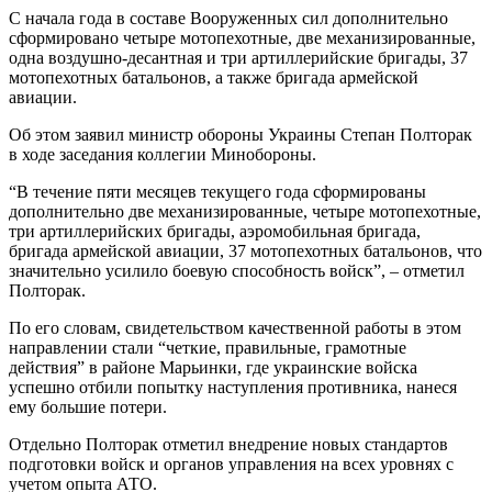
С начала года в составе Вооруженных сил дополнительно
сформировано четыре мотопехотные, две механизированные,
одна воздушно-десантная и три артиллерийские бригады, 37
мотопехотных батальонов, а также бригада армейской
авиации.
Об этом заявил министр обороны Украины Степан Полторак
в ходе заседания коллегии Минобороны.
“В течение пяти месяцев текущего года сформированы
дополнительно две механизированные, четыре мотопехотные,
три артиллерийских бригады, аэромобильная бригада,
бригада армейской авиации, 37 мотопехотных батальонов, что
значительно усилило боевую способность войск”, – отметил
Полторак.
По его словам, свидетельством качественной работы в этом
направлении стали “четкие, правильные, грамотные
действия” в районе Марьинки, где украинские войска
успешно отбили попытку наступления противника, нанеся
ему большие потери.
Отдельно Полторак отметил внедрение новых стандартов
подготовки войск и органов управления на всех уровнях с
учетом опыта АТО.