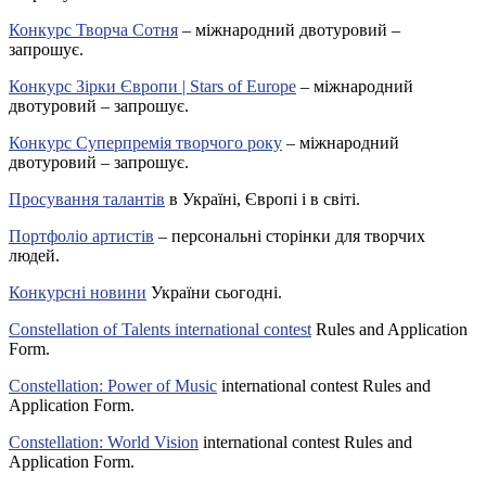
Конкурс Творча Сотня
– міжнародний двотуровий –
запрошує.
Конкурс Зірки Європи | Stars of Europe
– міжнародний
двотуровий – запрошує.
Конкурс Суперпремія творчого року
– міжнародний
двотуровий – запрошує.
Просування талантів
в Україні, Європі і в світі.
Портфоліо артистів
– персональні сторінки для творчих
людей.
Конкурсні новини
України сьогодні.
Constellation of Talents international contest
Rules and Application
Form.
Constellation: Power of Music
international contest Rules and
Application Form.
Constellation: World Vision
international contest Rules and
Application Form.