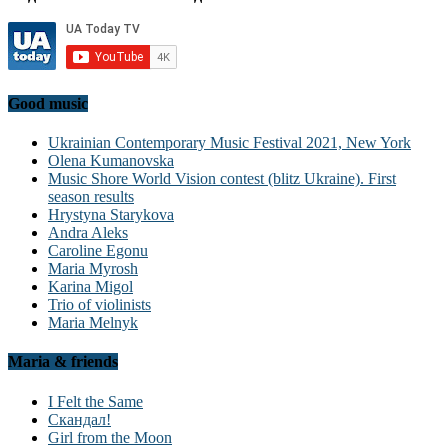
Good music
Ukrainian Contemporary Music Festival 2021, New York
Olena Kumanovska
Music Shore World Vision contest (blitz Ukraine). First
season results
Hrystyna Starykova
Andra Aleks
Caroline Egonu
Maria Myrosh
Karina Migol
Trio of violinists
Maria Melnyk
Maria & friends
I Felt the Same
Скандал!
Girl from the Moon