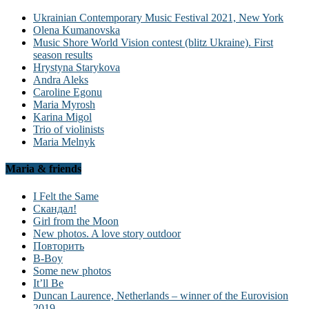
Ukrainian Contemporary Music Festival 2021, New York
Olena Kumanovska
Music Shore World Vision contest (blitz Ukraine). First
season results
Hrystyna Starykova
Andra Aleks
Caroline Egonu
Maria Myrosh
Karina Migol
Trio of violinists
Maria Melnyk
Maria & friends
I Felt the Same
Скандал!
Girl from the Moon
New photos. A love story outdoor
Повторить
B-Boy
Some new photos
It’ll Be
Duncan Laurence, Netherlands – winner of the Eurovision
2019