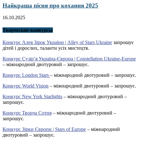
Найкраща пісня про кохання 2025
16.10.2025
Творческие конкурсы
Конкурс Алея Зірок України | Alley of Stars Ukraine
запрошує
дітей і дорослих, таланти усіх мистецтв.
Конкурс Сузір’я Україна-Європа | Constellation Ukraine-Europe
– міжнародний двотуровий – запрошує.
Конкурс London Stars
– міжнародний двотуровий – запрошує.
Конкурс World Vision
– міжнародний двотуровий – запрошує.
Конкурс New York Starlights
– міжнародний двотуровий –
запрошує.
Конкурс Творча Сотня
– міжнародний двотуровий –
запрошує.
Конкурс Зірки Європи | Stars of Europe
– міжнародний
двотуровий – запрошує.