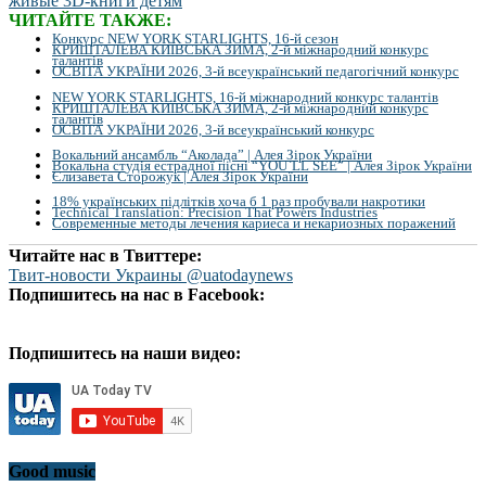
ЧИТАЙТЕ ТАКЖЕ:
Конкурс NEW YORK STARLIGHTS, 16-й сезон
КРИШТАЛЕВА КИЇВСЬКА ЗИМА, 2-й міжнародний конкурс
талантів
ОСВІТА УКРАЇНИ 2026, 3-й всеукраїнський педагогічний конкурс
NEW YORK STARLIGHTS, 16-й міжнародний конкурс талантів
КРИШТАЛЕВА КИЇВСЬКА ЗИМА, 2-й міжнародний конкурс
талантів
ОСВІТА УКРАЇНИ 2026, 3-й всеукраїнський конкурс
Вокальний ансамбль “Аколада” | Алея Зірок України
Вокальна студія естрадної пісні “YOU`LL SEE” | Алея Зірок України
Єлизавета Сторожук | Алея Зірок України
18% українських підлітків хоча б 1 раз пробували накротики
Technical Translation: Precision That Powers Industries
Современные методы лечения кариеса и некариозных поражений
Читайте нас в Твиттере:
Твит-новости Украины @uatodaynews
Подпишитесь на нас в Facebook:
Подпишитесь на наши видео:
Good music