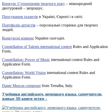
Конкурс Суперпремія творчого року
– міжнародний
двотуровий – запрошує.
Просування талантів
в Україні, Європі і в світі.
Портфоліо артистів
– персональні сторінки для творчих
людей.
Конкурсні новини
України сьогодні.
Constellation of Talents international contest
Rules and Application
Form.
Constellation: Power of Music
international contest Rules and
Application Form.
Constellation: World Vision
international contest Rules and
Application Form.
Dante Muscas composer
from Terralba, Italy.
Учебники английского, немецкого языка, самоучители,
живые 3D-книги детям ↓