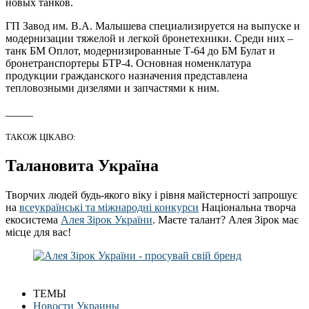
новых танков.
ГП Завод им. В.А. Малышева специализируется на выпуске и
модернизации тяжелой и легкой бронетехники. Среди них –
танк БМ Оплот, модернизированные Т-64 до БМ Булат и
бронетранспортеры БТР-4. Основная номенклатура
продукции гражданского назначения представлена ​​
тепловозными дизелями и запчастями к ним.
_____
ТАКОЖ ЦІКАВО:
Талановита Україна
Творчих людей будь-якого віку і рівня майстерності запрошує
на
всеукраїнські та міжнародні конкурси
Національна творча
екосистема
Алея Зірок України
. Маєте талант? Алея Зірок має
місце для вас!
ТЕМЫ
Новости Украины