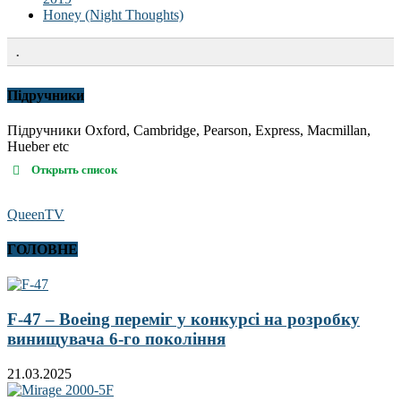
Honey (Night Thoughts)
.
Підручники
Підручники Oxford, Cambridge, Pearson, Express, Macmillan,
Hueber etc
Открыть список
QueenTV
ГОЛОВНЕ
F-47 – Boeing переміг у конкурсі на розробку
винищувача 6-го покоління
21.03.2025