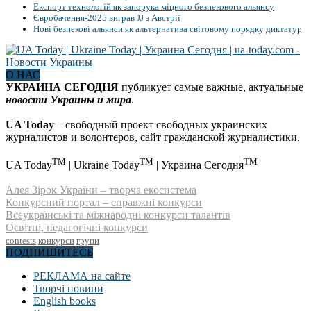
Експорт технологій як запорука міцного безпекового альянсу
Євробачення-2025 виграв JJ з Австрії
Нові безпекові альянси як альтернатива світовому порядку диктатур
О НАС
УКРАИНА СЕГОДНЯ
публикует самые важные, актуальные
новости Украины и мира
.
UA Today
– свободный проект свободных украинских
журналистов и волонтеров, сайт гражданской журналистики.
TM
TM
TM
UA Today
| Ukraine Today
| Украина Сегодня
Алея Зірок України – творча екосистема
Конкурсний портал – справжні конкурси
Всеукраїнські та міжнародні конкурси талантів
Освітні, педагогічні конкурси
contests
конкурси
групи
ПОДПИШИТЕСЬ
РЕКЛАМА на сайте
Творчі новини
English books