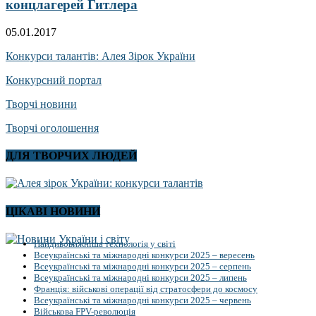
концлагерей Гитлера
05.01.2017
Конкурси талантів: Алея Зірок України
Конкурсний портал
Творчі новини
Творчі оголошення
ДЛЯ ТВОРЧИХ ЛЮДЕЙ
ЦІКАВІ НОВИНИ
Найдивовижніша технологія у світі
Всеукраїнські та міжнародні конкурси 2025 – вересень
Всеукраїнські та міжнародні конкурси 2025 – серпень
Всеукраїнські та міжнародні конкурси 2025 – липень
Франція: військові операції від стратосфери до космосу
Всеукраїнські та міжнародні конкурси 2025 – червень
Військова FPV-революція