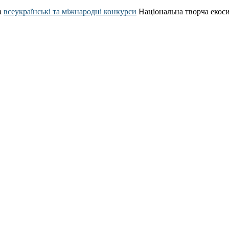
а
всеукраїнські та міжнародні конкурси
Національна творча екос