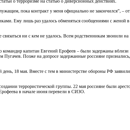
статьи о терроризме на статью о диверсионных действиях.
лужащим, пока контракт у меня официально не закончился”, – о
никами. Ему лишь раз удалось обменяться сообщениями с женой в
е связаться ни с кем не удалось. Всем родственникам звонили на
 командир капитан Евгений Ерофеев – были задержаны вблизи г
м Пугачев. Позже на допросе задержанные россияне признались,
ий день, 18 мая. Вместе с тем в министерстве обороны РФ заяв
здании террористической группы. 22 мая россияне были арестов
 Ерофеева в начале июня перевели в СИЗО.