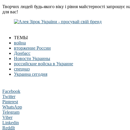
Творчих людей будь-якого віку і рівня майстерності запрошує н
для вас!
ТЕМЫ
война
вторжение России
Донбасс
Новости Украины
российские войска в Украине
спецназ
Украина сегодня
Facebook
Twitter
Pinterest
WhatsApp
Telegram
Viber
Linkedin
ReddIt