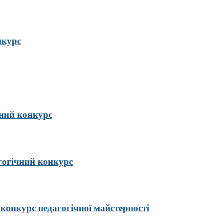
нкурс
ий конкурс
гогічний конкурс
курс педагогічної майстерності