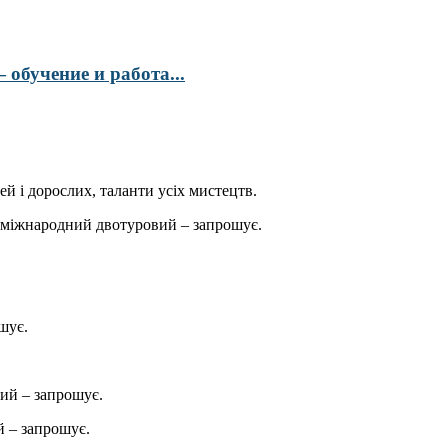
обучение и работа...
ей і дорослих, таланти усіх мистецтв.
міжнародний двотуровий – запрошує.
шує.
ий – запрошує.
 – запрошує.