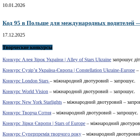
10.01.2026
Код 95 в Польше для международных водителей — 
17.12.2025
Творческие конкурсы
Конкурс Алея Зірок України | Alley of Stars Ukraine
запрошує діт
Конкурс Сузір’я Україна-Європа | Constellation Ukraine-Europe
– 
Конкурс London Stars
– міжнародний двотуровий – запрошує.
Конкурс World Vision
– міжнародний двотуровий – запрошує.
Конкурс New York Starlights
– міжнародний двотуровий – запро
Конкурс Творча Сотня
– міжнародний двотуровий – запрошує.
Конкурс Зірки Європи | Stars of Europe
– міжнародний двотуров
Конкурс Суперпремія творчого року
– міжнародний двотуровий