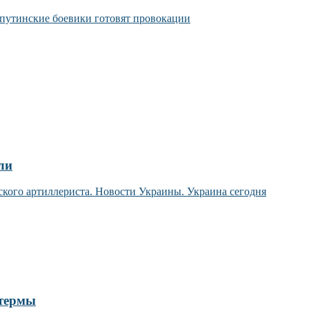
 путинские боевики готовят провокации
ли
 термы