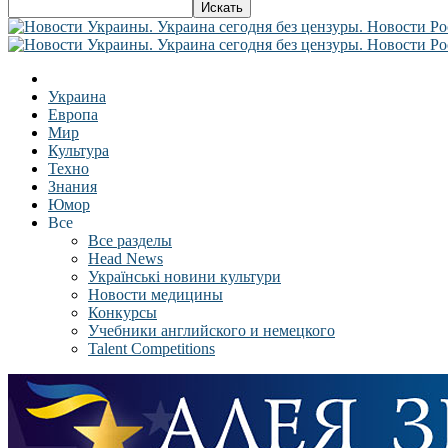
Украина
Европа
Мир
Культура
Техно
Знания
Юмор
Все
Все разделы
Head News
Українські новини культури
Новости медицины
Конкурсы
Учебники английского и немецкого
Talent Competitions