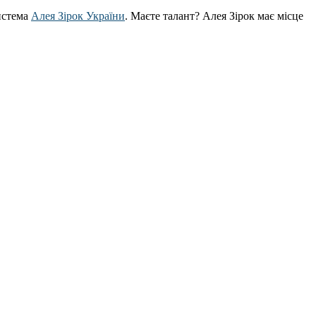
истема
Алея Зірок України
. Маєте талант? Алея Зірок має місце