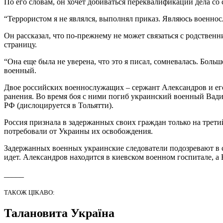
По его словам, он хочет добиваться переквалификации дела со 
“Террористом я не являлся, выполнял приказ. Являюсь военнос
Он рассказал, что по-прежнему не может связаться с родствен
страницу.
“Она еще была не уверена, что это я писал, сомневалась. Больш
военный.
Двое российских военнослужащих – сержант Александров и его
ранения. Во время боя с ними погиб украинский военный Вади
РФ (дислоцируется в Тольятти).
Россия признала в задержанных своих граждан только на трет
потребовали от Украины их освобождения.
Задержанных военных украинские следователи подозревают в со
идет. Александров находится в киевском военном госпитале, а
_____
ТАКОЖ ЦІКАВО:
Талановита Україна