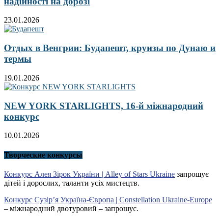
надійності на дорозі
23.01.2026
Отдых в Венгрии: Будапешт, круизы по Дунаю и
термы
19.01.2026
NEW YORK STARLIGHTS, 16-й міжнародний
конкурс
10.01.2026
Творческие конкурсы
Конкурс Алея Зірок України | Alley of Stars Ukraine
запрошує
дітей і дорослих, таланти усіх мистецтв.
Конкурс Сузір’я Україна-Європа | Constellation Ukraine-Europe
– міжнародний двотуровий – запрошує.