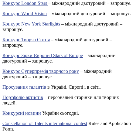
Конкурс London Stars
– міжнародний двотуровий – запрошує.
Конкурс World Vision
– міжнародний двотуровий – запрошує.
Конкурс New York Starlights
– міжнародний двотуровий –
запрошує.
Конкурс Творча Сотня
– міжнародний двотуровий –
запрошує.
Конкурс Зірки Європи | Stars of Europe
– міжнародний
двотуровий – запрошує.
Конкурс Суперпремія творчого року
– міжнародний
двотуровий – запрошує.
Просування талантів
в Україні, Європі і в світі.
Портфоліо артистів
– персональні сторінки для творчих
людей.
Конкурсні новини
України сьогодні.
Constellation of Talents international contest
Rules and Application
Form.