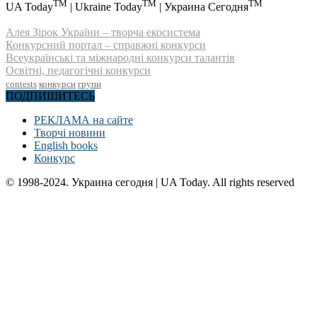
TM
TM
TM
UA Today
| Ukraine Today
| Украина Сегодня
Алея Зірок України – творча екосистема
Конкурсний портал – справжні конкурси
Всеукраїнські та міжнародні конкурси талантів
Освітні, педагогічні конкурси
contests
конкурси
групи
ПОДПИШИТЕСЬ
РЕКЛАМА на сайте
Творчі новини
English books
Конкурс
© 1998-2024. Украина сегодня | UA Today. All rights reserved