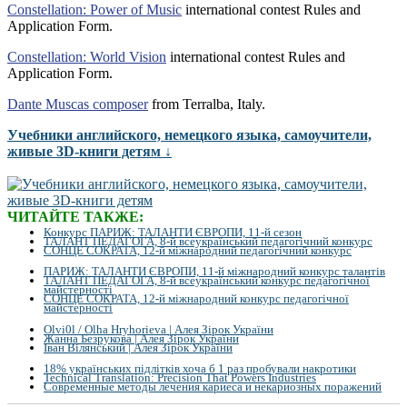
Constellation: Power of Music
international contest Rules and
Application Form.
Constellation: World Vision
international contest Rules and
Application Form.
Dante Muscas composer
from Terralba, Italy.
Учебники английского, немецкого языка, самоучители,
живые 3D-книги детям ↓
ЧИТАЙТЕ ТАКЖЕ:
Конкурс ПАРИЖ: ТАЛАНТИ ЄВРОПИ, 11-й сезон
ТАЛАНТ ПЕДАГОГА, 8-й всеукраїнський педагогічний конкурс
СОНЦЕ СОКРАТА, 12-й міжнародний педагогічний конкурс
ПАРИЖ: ТАЛАНТИ ЄВРОПИ, 11-й міжнародний конкурс талантів
ТАЛАНТ ПЕДАГОГА, 8-й всеукраїнський конкурс педагогічної
майстерності
СОНЦЕ СОКРАТА, 12-й міжнародний конкурс педагогічної
майстерності
Olvi0l / Olha Hryhorieva | Алея Зірок України
Жанна Безрукова | Алея Зірок України
Іван Вілянський | Алея Зірок України
18% українських підлітків хоча б 1 раз пробували накротики
Technical Translation: Precision That Powers Industries
Современные методы лечения кариеса и некариозных поражений