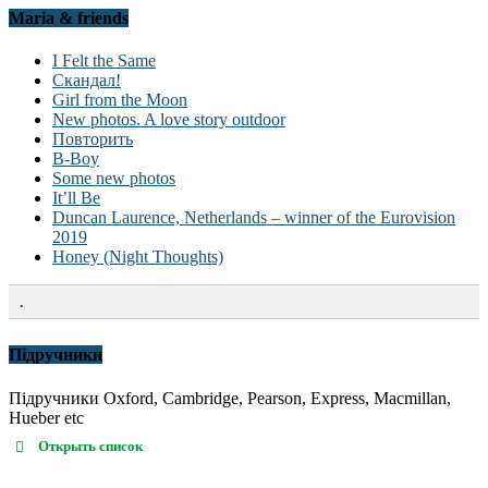
Maria & friends
I Felt the Same
Скандал!
Girl from the Moon
New photos. A love story outdoor
Повторить
B-Boy
Some new photos
It’ll Be
Duncan Laurence, Netherlands – winner of the Eurovision
2019
Honey (Night Thoughts)
.
Підручники
Підручники Oxford, Cambridge, Pearson, Express, Macmillan,
Hueber etc
Открыть список