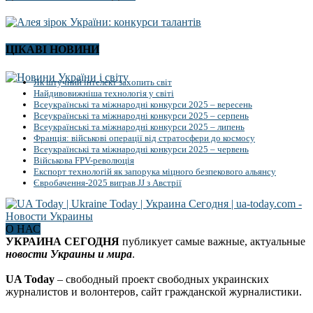
ЦІКАВІ НОВИНИ
Як штучний інтелект захопить світ
Найдивовижніша технологія у світі
Всеукраїнські та міжнародні конкурси 2025 – вересень
Всеукраїнські та міжнародні конкурси 2025 – серпень
Всеукраїнські та міжнародні конкурси 2025 – липень
Франція: військові операції від стратосфери до космосу
Всеукраїнські та міжнародні конкурси 2025 – червень
Військова FPV-революція
Експорт технологій як запорука міцного безпекового альянсу
Євробачення-2025 виграв JJ з Австрії
О НАС
УКРАИНА СЕГОДНЯ
публикует самые важные, актуальные
новости Украины и мира
.
UA Today
– свободный проект свободных украинских
журналистов и волонтеров, сайт гражданской журналистики.