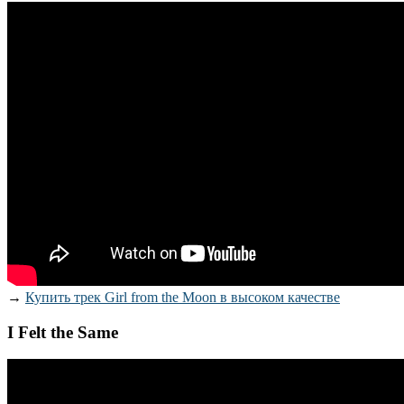
→
Купить трек Girl from the Moon в высоком качестве
I Felt the Same