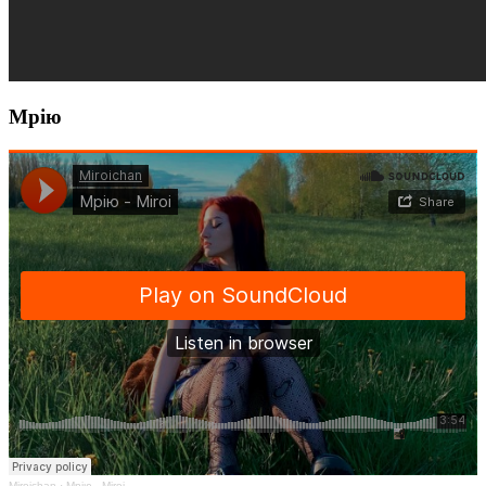
Мрію
Miroichan
·
Мрію - Miroi