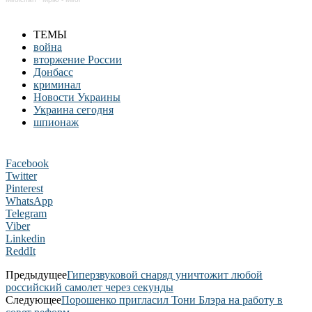
ТЕМЫ
война
вторжение России
Донбасс
криминал
Новости Украины
Украина сегодня
шпионаж
Facebook
Twitter
Pinterest
WhatsApp
Telegram
Viber
Linkedin
ReddIt
Предыдущее
Гиперзвуковой снаряд уничтожит любой
российский самолет через секунды
Следующее
Порошенко пригласил Тони Блэра на работу в