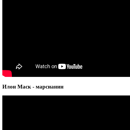
Илон Маск - марсианин