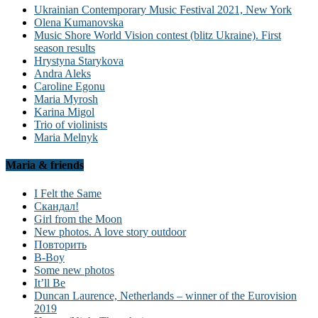
Ukrainian Contemporary Music Festival 2021, New York
Olena Kumanovska
Music Shore World Vision contest (blitz Ukraine). First
season results
Hrystyna Starykova
Andra Aleks
Caroline Egonu
Maria Myrosh
Karina Migol
Trio of violinists
Maria Melnyk
Maria & friends
I Felt the Same
Скандал!
Girl from the Moon
New photos. A love story outdoor
Повторить
B-Boy
Some new photos
It’ll Be
Duncan Laurence, Netherlands – winner of the Eurovision
2019