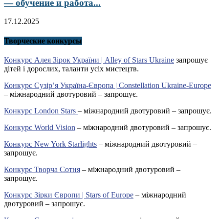
— обучение и работа...
17.12.2025
Творческие конкурсы
Конкурс Алея Зірок України | Alley of Stars Ukraine
запрошує
дітей і дорослих, таланти усіх мистецтв.
Конкурс Сузір’я Україна-Європа | Constellation Ukraine-Europe
– міжнародний двотуровий – запрошує.
Конкурс London Stars
– міжнародний двотуровий – запрошує.
Конкурс World Vision
– міжнародний двотуровий – запрошує.
Конкурс New York Starlights
– міжнародний двотуровий –
запрошує.
Конкурс Творча Сотня
– міжнародний двотуровий –
запрошує.
Конкурс Зірки Європи | Stars of Europe
– міжнародний
двотуровий – запрошує.