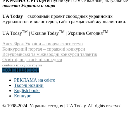
УКРАИНА СЕГОДНЯ
публикует самые важные, актуальные
новости Украины и мира
.
UA Today
– свободный проект свободных украинских
журналистов и волонтеров, сайт гражданской журналистики.
TM
TM
TM
UA Today
| Ukraine Today
| Украина Сегодня
Алея Зірок України – творча екосистема
Конкурсний портал – справжні конкурси
Всеукраїнські та міжнародні конкурси талантів
Освітні, педагогічні конкурси
contests
конкурси
групи
ПОДПИШИТЕСЬ
РЕКЛАМА на сайте
Творчі новини
English books
Конкурс
© 1998-2024. Украина сегодня | UA Today. All rights reserved