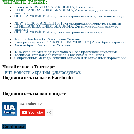
ЧИТАЙТЕ ТАКЖЕ:
Конкурс NEW YORK STARLIGHTS, 16-й сезон
КРИШТАЛЕВА КИЇВСЬКА ЗИМА, 2-й міжнародний конкурс
талантів
ОСВІТА УКРАЇНИ 2026, 3-й всеукраїнський педагогічний конкурс
NEW YORK STARLIGHTS, 16-й міжнародний конкурс талантів
КРИШТАЛЕВА КИЇВСЬКА ЗИМА, 2-й міжнародний конкурс
талантів
ОСВІТА УКРАЇНИ 2026, 3-й всеукраїнський конкурс
Tetiana Tarchynets | Алея Зірок України
Камерний оркестр “PERPETUUM MOBILE” | Алея Зірок України
Харків-брас | Алея Зірок України
18% українських підлітків хоча б 1 раз пробували накротики
Technical Translation: Precision That Powers Industries
Современные методы лечения кариеса и некариозных поражений
Читайте нас в Твиттере:
Твит-новости Украины @uatodaynews
Подпишитесь на нас в Facebook:
Подпишитесь на наши видео:
Good music