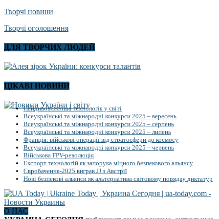
Творчі новини
Творчі оголошення
ДЛЯ ТВОРЧИХ ЛЮДЕЙ
ЦІКАВІ НОВИНИ
Найдивовижніша технологія у світі
Всеукраїнські та міжнародні конкурси 2025 – вересень
Всеукраїнські та міжнародні конкурси 2025 – серпень
Всеукраїнські та міжнародні конкурси 2025 – липень
Франція: військові операції від стратосфери до космосу
Всеукраїнські та міжнародні конкурси 2025 – червень
Військова FPV-революція
Експорт технологій як запорука міцного безпекового альянсу
Євробачення-2025 виграв JJ з Австрії
Нові безпекові альянси як альтернатива світовому порядку диктатур
О НАС