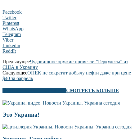
Facebook
Twitter
Pinterest
WhatsApp
Telegram
Viber
Linkedin
ReddIt
Предыдущее
Чудовищное оружие привезли “Геркулесы” из
США в Украину
Следующее
ОПЕК не сократит добычу нефти даже при цене
$40 за баррель
В ЭТОМ РАЗДЕЛЕ ТАКЖЕ
СМОТРЕТЬ БОЛЬШЕ
Это Украина!
Украина. Боги войны