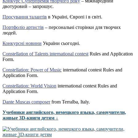
Конкурс Суперпремія творчого року
– міжнародний
двотуровий – запрошує.
Просування талантів
в Україні, Європі і в світі.
Портфоліо артистів
– персональні сторінки для творчих
людей.
Конкурсні новини
України сьогодні.
Constellation of Talents international contest
Rules and Application
Form.
Constellation: Power of Music
international contest Rules and
Application Form.
Constellation: World Vision
international contest Rules and
Application Form.
Dante Muscas composer
from Terralba, Italy.
Учебники английского, немецкого языка, самоучители,
живые 3D-книги детям ↓