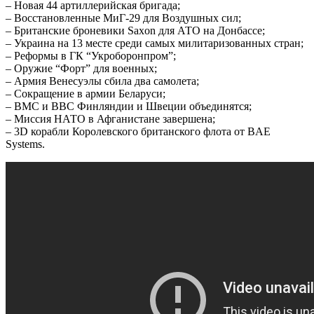
– Новая 44 артиллерийская бригада;
– Восстановленные МиГ-29 для Воздушных сил;
– Британские броневики Saxon для АТО на Донбассе;
– Украина на 13 месте среди самых милитаризованных стран;
– Реформы в ГК “Укроборонпром”;
– Оружие “Форт” для военных;
– Армия Венесуэлы сбила два самолета;
– Сокращение в армии Беларуси;
– ВМС и ВВС Финляндии и Швеции объединятся;
– Миссия НАТО в Афганистане завершена;
– 3D корабли Королевского британского флота от BAE
Systems.