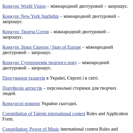
Конкурс World Vision
– міжнародний двотуровий – запрошує.
Конкурс New York Starlights
– міжнародний двотуровий –
запрошує.
Конкурс Творча Сотня
– міжнародний двотуровий –
запрошує.
Конкурс Зірки Європи | Stars of Europe
– міжнародний
двотуровий – запрошує.
Конкурс Суперпремія творчого року
– міжнародний
двотуровий – запрошує.
Просування талантів
в Україні, Європі і в світі.
Портфоліо артистів
– персональні сторінки для творчих
людей.
Конкурсні новини
України сьогодні.
Constellation of Talents international contest
Rules and Application
Form.
Constellation: Power of Music
international contest Rules and