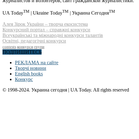
журналистов и волонтеров, сайт гражданской журналистики.
TM
TM
TM
UA Today
| Ukraine Today
| Украина Сегодня
Алея Зірок України – творча екосистема
Конкурсний портал – справжні конкурси
Всеукраїнські та міжнародні конкурси талантів
Освітні, педагогічні конкурси
contests
конкурси
групи
ПОДПИШИТЕСЬ
РЕКЛАМА на сайте
Творчі новини
English books
Конкурс
© 1998-2024. Украина сегодня | UA Today. All rights reserved