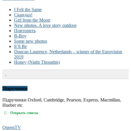
I Felt the Same
Скандал!
Girl from the Moon
New photos. A love story outdoor
Повторить
B-Boy
Some new photos
It’ll Be
Duncan Laurence, Netherlands – winner of the Eurovision
2019
Honey (Night Thoughts)
.
Підручники
Підручники Oxford, Cambridge, Pearson, Express, Macmillan,
Hueber etc
Открыть список
QueenTV