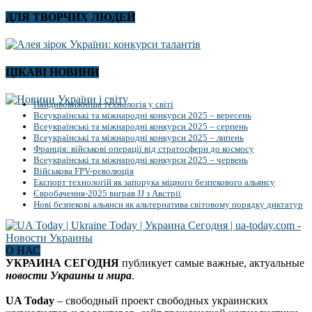
ДЛЯ ТВОРЧИХ ЛЮДЕЙ
ЦІКАВІ НОВИНИ
Найдивовижніша технологія у світі
Всеукраїнські та міжнародні конкурси 2025 – вересень
Всеукраїнські та міжнародні конкурси 2025 – серпень
Всеукраїнські та міжнародні конкурси 2025 – липень
Франція: військові операції від стратосфери до космосу
Всеукраїнські та міжнародні конкурси 2025 – червень
Військова FPV-революція
Експорт технологій як запорука міцного безпекового альянсу
Євробачення-2025 виграв JJ з Австрії
Нові безпекові альянси як альтернатива світовому порядку диктатур
О НАС
УКРАИНА СЕГОДНЯ
публикует самые важные, актуальные
новости Украины и мира
.
UA Today
– свободный проект свободных украинских