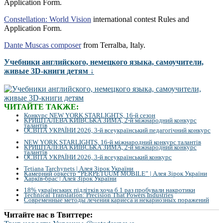
Application Form.
Constellation: World Vision
international contest Rules and
Application Form.
Dante Muscas composer
from Terralba, Italy.
Учебники английского, немецкого языка, самоучители,
живые 3D-книги детям ↓
ЧИТАЙТЕ ТАКЖЕ:
Конкурс NEW YORK STARLIGHTS, 16-й сезон
КРИШТАЛЕВА КИЇВСЬКА ЗИМА, 2-й міжнародний конкурс
талантів
ОСВІТА УКРАЇНИ 2026, 3-й всеукраїнський педагогічний конкурс
NEW YORK STARLIGHTS, 16-й міжнародний конкурс талантів
КРИШТАЛЕВА КИЇВСЬКА ЗИМА, 2-й міжнародний конкурс
талантів
ОСВІТА УКРАЇНИ 2026, 3-й всеукраїнський конкурс
Tetiana Tarchynets | Алея Зірок України
Камерний оркестр “PERPETUUM MOBILE” | Алея Зірок України
Харків-брас | Алея Зірок України
18% українських підлітків хоча б 1 раз пробували накротики
Technical Translation: Precision That Powers Industries
Современные методы лечения кариеса и некариозных поражений
Читайте нас в Твиттере: