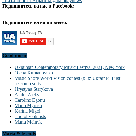
Твит-новости Украины @uatodaynews
Подпишитесь на нас в Facebook:
Подпишитесь на наши видео:
Good music
Ukrainian Contemporary Music Festival 2021, New York
Olena Kumanovska
Music Shore World Vision contest (blitz Ukraine). First
season results
Hrystyna Starykova
Andra Aleks
Caroline Egonu
Maria Myrosh
Karina Migol
Trio of violinists
Maria Melnyk
Maria & friends