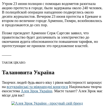
Утром 23 июня полиция с помощью водометов разогнала
акцию протеста в городе, были задержаны около 240 человек.
В полицейской операции нападению подверглись около
десяти журналистов. Вечером 23 июня протесты в Ереване и
втором по величине городе Армении, Гюмри, возобновились
и продолжаются до сих пор.
Позже президент Армении Серж Саргсян заявил, что
правительство будет доплачивать за электричество до
окончания аудита обоснованности повышения тарифов, но
протестующие не приняли это предложение властей.
_____
ТАКОЖ ЦІКАВО:
Талановита Україна
Творчих людей будь-якого віку і рівня майстерності запрошує
на
всеукраїнські та міжнародні конкурси
Національна творча
екосистема
Алея Зірок України
. Маєте талант? Алея Зірок має
місце для вас!