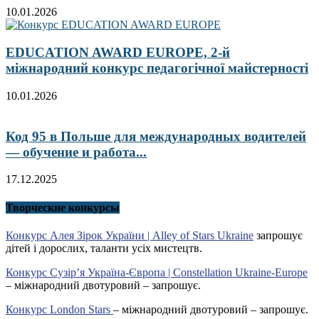
10.01.2026
EDUCATION AWARD EUROPE, 2-й
міжнародний конкурс педагогічної майстерності
10.01.2026
Код 95 в Польше для международных водителей
— обучение и работа...
17.12.2025
Творческие конкурсы
Конкурс Алея Зірок України | Alley of Stars Ukraine
запрошує
дітей і дорослих, таланти усіх мистецтв.
Конкурс Сузір’я Україна-Європа | Constellation Ukraine-Europe
– міжнародний двотуровий – запрошує.
Конкурс London Stars
– міжнародний двотуровий – запрошує.