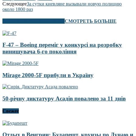
Следующее
За сутки киевляне вызывали новую полицию
около 1800 раз
В ЭТОМ РАЗДЕЛЕ ТАКЖЕ
СМОТРЕТЬ БОЛЬШЕ
F-47 – Boeing переміг у конкурсі на розробку
винищувача 6-го покоління
Mirage 2000-5F прибули в Україну
50-річну диктатуру Асадів повалено за 11 днів
Свежее
Отдых в Венгрии: Будапешт, круизы по Дунаю и