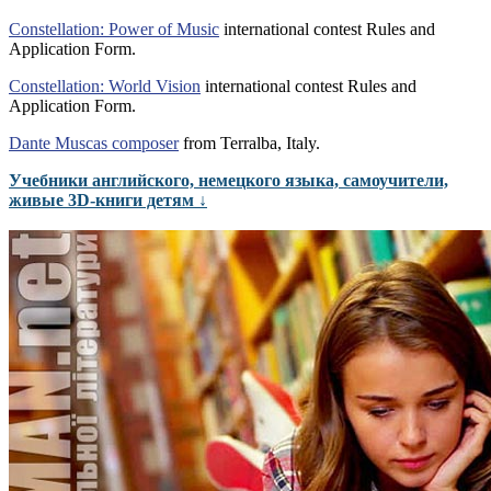
Constellation: Power of Music
international contest Rules and
Application Form.
Constellation: World Vision
international contest Rules and
Application Form.
Dante Muscas composer
from Terralba, Italy.
Учебники английского, немецкого языка, самоучители,
живые 3D-книги детям ↓