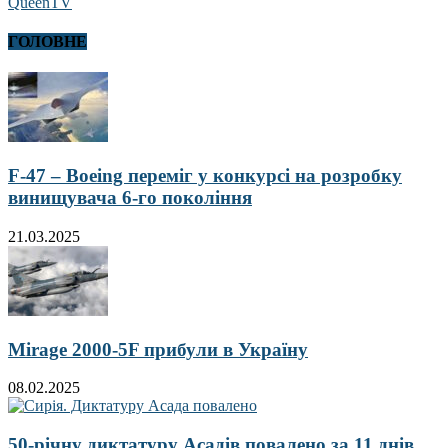
QueenTV
ГОЛОВНЕ
F-47 – Boeing переміг у конкурсі на розробку
винищувача 6-го покоління
21.03.2025
Mirage 2000-5F прибули в Україну
08.02.2025
50-річну диктатуру Асадів повалено за 11 днів