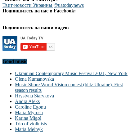
Твит-новости Украины @uatodaynews
Подпишитесь на нас в Facebook:
Подпишитесь на наши видео:
Good music
Ukrainian Contemporary Music Festival 2021, New York
Olena Kumanovska
Music Shore World Vision contest (blitz Ukraine). First
season results
Hrystyna Starykova
Andra Aleks
Caroline Egonu
Maria Myrosh
Karina Migol
Trio of violinists
Maria Melnyk