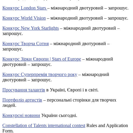
Конкурс London Stars
– міжнародний двотуровий – запрошує.
Конкурс World Vision
– міжнародний двотуровий – запрошує.
Конкурс New York Starlights
– міжнародний двотуровий –
запрошує.
Конкурс Творча Сотня
– міжнародний двотуровий –
запрошує.
Конкурс Зірки Європи | Stars of Europe
– міжнародний
двотуровий – запрошує.
Конкурс Суперпремія творчого року
– міжнародний
двотуровий – запрошує.
Просування талантів
в Україні, Європі і в світі.
Портфоліо артистів
– персональні сторінки для творчих
людей.
Конкурсні новини
України сьогодні.
Constellation of Talents international contest
Rules and Application
Form.