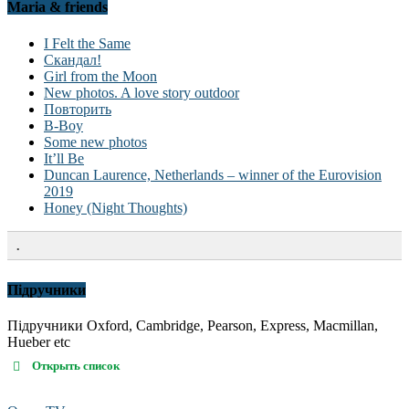
Maria & friends
I Felt the Same
Скандал!
Girl from the Moon
New photos. A love story outdoor
Повторить
B-Boy
Some new photos
It’ll Be
Duncan Laurence, Netherlands – winner of the Eurovision
2019
Honey (Night Thoughts)
.
Підручники
Підручники Oxford, Cambridge, Pearson, Express, Macmillan,
Hueber etc
Открыть список