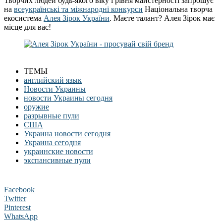
Творчих людей будь-якого віку і рівня майстерності запрошує
на
всеукраїнські та міжнародні конкурси
Національна творча
екосистема
Алея Зірок України
. Маєте талант? Алея Зірок має
місце для вас!
ТЕМЫ
английский язык
Новости Украины
новости Украины сегодня
оружие
разрывные пули
США
Украина новости сегодня
Украина сегодня
украинские новости
экспансивные пули
Facebook
Twitter
Pinterest
WhatsApp