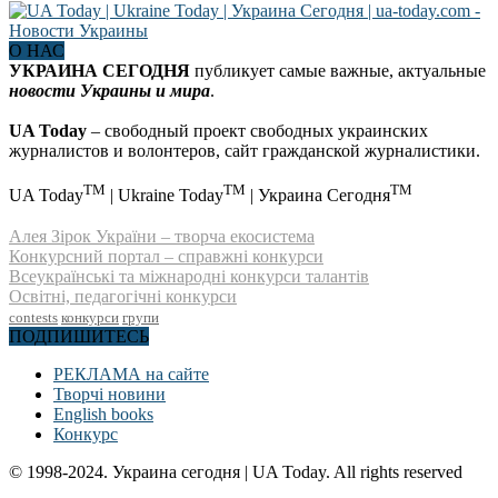
О НАС
УКРАИНА СЕГОДНЯ
публикует самые важные, актуальные
новости Украины и мира
.
UA Today
– свободный проект свободных украинских
журналистов и волонтеров, сайт гражданской журналистики.
TM
TM
TM
UA Today
| Ukraine Today
| Украина Сегодня
Алея Зірок України – творча екосистема
Конкурсний портал – справжні конкурси
Всеукраїнські та міжнародні конкурси талантів
Освітні, педагогічні конкурси
contests
конкурси
групи
ПОДПИШИТЕСЬ
РЕКЛАМА на сайте
Творчі новини
English books
Конкурс
© 1998-2024. Украина сегодня | UA Today. All rights reserved