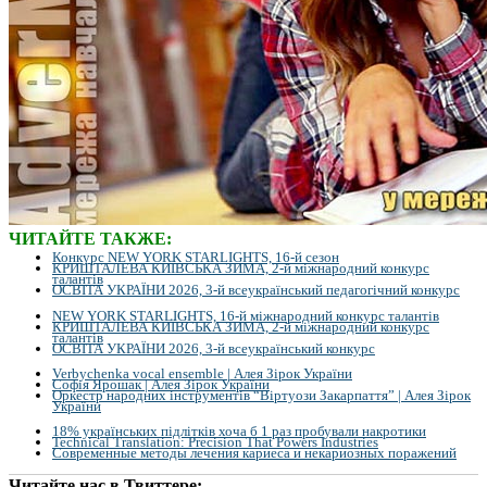
ЧИТАЙТЕ ТАКЖЕ:
Конкурс NEW YORK STARLIGHTS, 16-й сезон
КРИШТАЛЕВА КИЇВСЬКА ЗИМА, 2-й міжнародний конкурс
талантів
ОСВІТА УКРАЇНИ 2026, 3-й всеукраїнський педагогічний конкурс
NEW YORK STARLIGHTS, 16-й міжнародний конкурс талантів
КРИШТАЛЕВА КИЇВСЬКА ЗИМА, 2-й міжнародний конкурс
талантів
ОСВІТА УКРАЇНИ 2026, 3-й всеукраїнський конкурс
Verbychenka vocal ensemble | Алея Зірок України
Софія Ярошак | Алея Зірок України
Оркестр народних інструментів “Віртуози Закарпаття” | Алея Зірок
України
18% українських підлітків хоча б 1 раз пробували накротики
Technical Translation: Precision That Powers Industries
Современные методы лечения кариеса и некариозных поражений
Читайте нас в Твиттере: