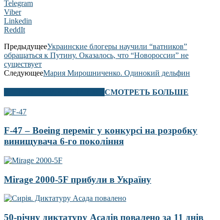
Telegram
Viber
Linkedin
ReddIt
Предыдущее
Украинские блогеры научили “ватников”
обращаться к Путину. Оказалось, что “Новороссии” не
существует
Следующее
Мария Мирошниченко. Одинокий дельфин
В ЭТОМ РАЗДЕЛЕ ТАКЖЕ
СМОТРЕТЬ БОЛЬШЕ
F-47 – Boeing переміг у конкурсі на розробку
винищувача 6-го покоління
Mirage 2000-5F прибули в Україну
50-річну диктатуру Асадів повалено за 11 днів