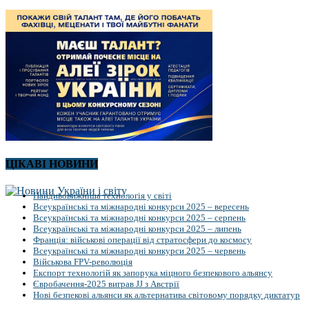
ЦІКАВІ НОВИНИ
Найдивовижніша технологія у світі
Всеукраїнські та міжнародні конкурси 2025 – вересень
Всеукраїнські та міжнародні конкурси 2025 – серпень
Всеукраїнські та міжнародні конкурси 2025 – липень
Франція: військові операції від стратосфери до космосу
Всеукраїнські та міжнародні конкурси 2025 – червень
Військова FPV-революція
Експорт технологій як запорука міцного безпекового альянсу
Євробачення-2025 виграв JJ з Австрії
Нові безпекові альянси як альтернатива світовому порядку диктатур