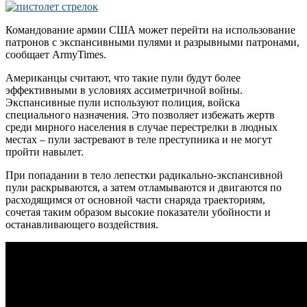
Командование армии США может перейти на использование
патронов с экспансивными пулями и разрывными патронами,
сообщает ArmyTimes.
Американцы считают, что такие пули будут более
эффективными в условиях ассиметричной войны.
Экспансивные пули используют полиция, войска
специального назначения. Это позволяет избежать жертв
среди мирного населения в случае перестрелки в людных
местах – пули застревают в теле преступника и не могут
пройти навылет.
При попадании в тело лепестки радикально-экспансивной
пули раскрываются, а затем отламываются и двигаются по
расходящимся от основной части снаряда траекториям,
сочетая таким образом высокие показатели убойности и
останавливающего воздействия.