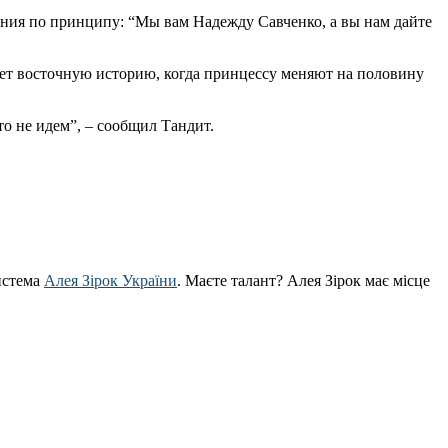
ения по принципу: “Мы вам Надежду Савченко, а вы нам дайте
нает восточную историю, когда принцессу меняют на половину
то не идем”, – сообщил Тандит.
истема
Алея Зірок України
. Маєте талант? Алея Зірок має місце