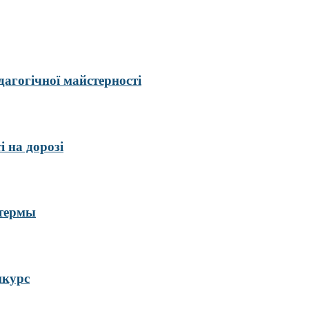
гогічної майстерності
і на дорозі
 термы
нкурс