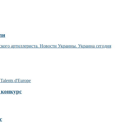
ли
конкурс
с