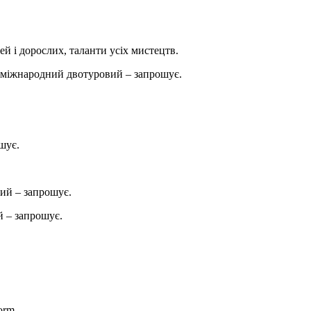
ей і дорослих, таланти усіх мистецтв.
міжнародний двотуровий – запрошує.
шує.
ий – запрошує.
 – запрошує.
orm.