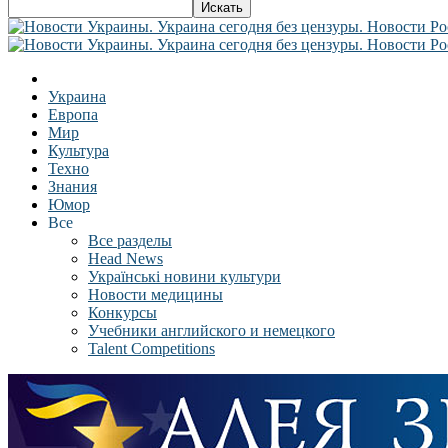
Украина
Европа
Мир
Культура
Техно
Знания
Юмор
Все
Все разделы
Head News
Українські новини культури
Новости медицины
Конкурсы
Учебники английского и немецкого
Talent Competitions