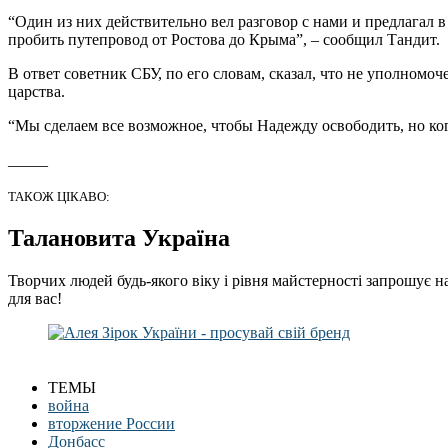
“Один из них действительно вел разговор с нами и предлагал 
пробить путепровод от Ростова до Крыма”, – сообщил Тандит.
В ответ советник СБУ, по его словам, сказал, что не уполном
царства.
“Мы сделаем все возможное, чтобы Надежду освободить, но когд
_____
ТАКОЖ ЦІКАВО:
Талановита Україна
Творчих людей будь-якого віку і рівня майстерності запрошує н
для вас!
ТЕМЫ
война
вторжение России
Донбасс