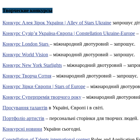
Творческие конкурсы
Конкурс Алея Зірок України | Alley of Stars Ukraine
запрошує діт
Конкурс Сузір’я Україна-Європа | Constellation Ukraine-Europe
– 
Конкурс London Stars
– міжнародний двотуровий – запрошує.
Конкурс World Vision
– міжнародний двотуровий – запрошує.
Конкурс New York Starlights
– міжнародний двотуровий – запро
Конкурс Творча Сотня
– міжнародний двотуровий – запрошує.
Конкурс Зірки Європи | Stars of Europe
– міжнародний двотуров
Конкурс Суперпремія творчого року
– міжнародний двотуровий
Просування талантів
в Україні, Європі і в світі.
Портфоліо артистів
– персональні сторінки для творчих людей.
Конкурсні новини
України сьогодні.
Constellation of Talents international contest
Rules and Application F