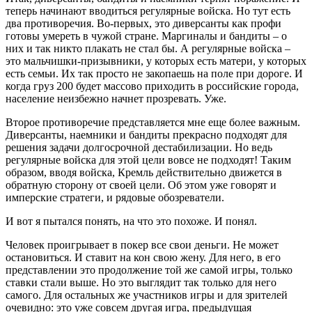
теперь начинают вводиться регулярные войска. Но тут есть
два противоречия. Во-первых, это диверсанты как профи
готовы умереть в чужой стране. Маргиналы и бандиты – о
них и так никто плакать не стал бы. А регулярные войска –
это мальчишки-призывники, у которых есть матери, у которых
есть семьи. Их так просто не закопаешь на поле при дороге. И
когда груз 200 будет массово приходить в российские города,
население неизбежно начнет прозревать. Уже.
Второе противоречие представляется мне еще более важным.
Диверсанты, наемники и бандиты прекрасно подходят для
решения задачи долгосрочной дестабилизации. Но ведь
регулярные войска для этой цели вовсе не подходят! Таким
образом, вводя войска, Кремль действительно движется в
обратную сторону от своей цели. Об этом уже говорят и
имперские стратеги, и рядовые обозреватели.
И вот я пытался понять, на что это похоже. И понял.
Человек проигрывает в покер все свои деньги. Не может
остановиться. И ставит на кон свою жену. Для него, в его
представлении это продолжение той же самой игры, только
ставки стали выше. Но это выглядит так только для него
самого. Для остальных же участников игры и для зрителей
очевидно: это уже совсем другая игра, предыдущая