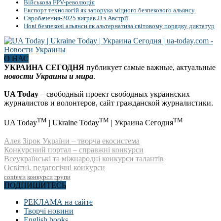
Військова FPV-революція
Експорт технологій як запорука міцного безпекового альянсу
Євробачення-2025 виграв JJ з Австрії
Нові безпекові альянси як альтернатива світовому порядку диктатур
О НАС
УКРАИНА СЕГОДНЯ
публикует самые важные, актуальные
новости Украины и мира
.
UA Today
– свободный проект свободных украинских
журналистов и волонтеров, сайт гражданской журналистики.
TM
TM
TM
UA Today
| Ukraine Today
| Украина Сегодня
Алея Зірок України – творча екосистема
Конкурсний портал – справжні конкурси
Всеукраїнські та міжнародні конкурси талантів
Освітні, педагогічні конкурси
contests
конкурси
групи
ПОДПИШИТЕСЬ
РЕКЛАМА на сайте
Творчі новини
English books