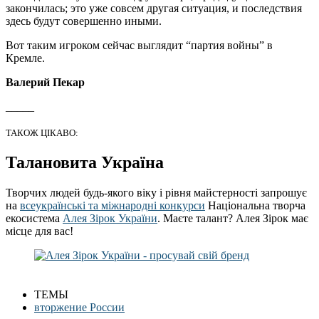
закончилась; это уже совсем другая ситуация, и последствия
здесь будут совершенно иными.
Вот таким игроком сейчас выглядит “партия войны” в
Кремле.
Валерий Пекар
_____
ТАКОЖ ЦІКАВО:
Талановита Україна
Творчих людей будь-якого віку і рівня майстерності запрошує
на
всеукраїнські та міжнародні конкурси
Національна творча
екосистема
Алея Зірок України
. Маєте талант? Алея Зірок має
місце для вас!
ТЕМЫ
вторжение России