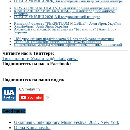
ОСВІТА УКРАЇНИ 2026, 3-й всеукраїнський педагогічний конкурс
NEW YORK STARLIGHTS, 16-й міжнародний конкурс талантів
КРИШТАЛЕВА КИЇВСЬКА ЗИМА, 2-й міжнародний конкурс
талантів
ОСВІТА УКРАЇНИ 2026, 3-й всеукраїнський конкурс
Камерний оркестр “PERPETUUM MOBILE” | Алея Зірок України
Харків-брас | Алея Зірок України
Ансамбль українських інструментів “Барвіночок” | Алея Зірок
України
18% українських підлітків хоча б 1 раз пробували накротики
Technical Translation: Precision That Powers Industries
Современные методы лечения кариеса и некариозных поражений
Читайте нас в Твиттере:
Твит-новости Украины @uatodaynews
Подпишитесь на нас в Facebook:
Подпишитесь на наши видео:
Good music
Ukrainian Contemporary Music Festival 2021, New York
Olena Kumanovska