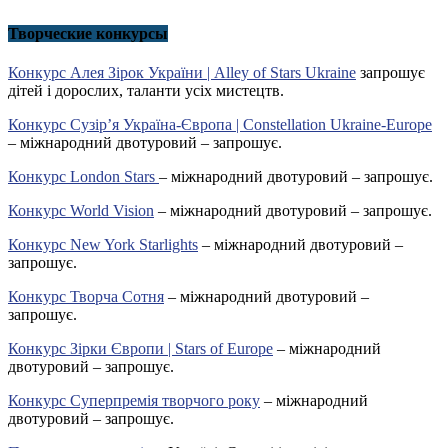
Творческие конкурсы
Конкурс Алея Зірок України | Alley of Stars Ukraine
запрошує
дітей і дорослих, таланти усіх мистецтв.
Конкурс Сузір’я Україна-Європа | Constellation Ukraine-Europe
– міжнародний двотуровий – запрошує.
Конкурс London Stars
– міжнародний двотуровий – запрошує.
Конкурс World Vision
– міжнародний двотуровий – запрошує.
Конкурс New York Starlights
– міжнародний двотуровий –
запрошує.
Конкурс Творча Сотня
– міжнародний двотуровий –
запрошує.
Конкурс Зірки Європи | Stars of Europe
– міжнародний
двотуровий – запрошує.
Конкурс Суперпремія творчого року
– міжнародний
двотуровий – запрошує.