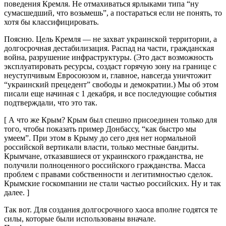
поведения Кремля. Не отмахиваться ярлыками типа “ну
сумасшедший, что возьмешь”, а постараться если не понять, то
хотя бы классифицировать.
Поясню. Цель Кремля — не захват украинской территории, а
долгосрочная дестабилизация. Распад на части, гражданская
война, разрушение инфраструктуры. (Это даст возможность
эксплуатировать ресурсы, создаст горячую зону на границе с
неуступчивым Евросоюзом и, главное, навсегда уничтожит
“украинский прецедент” свободы и демократии.) Мы об этом
писали еще начиная с 1 декабря, и все последующие события
подтверждали, что это так.
[ А что же Крым? Крым был спешно присоединен только для
того, чтобы показать пример Донбассу, “как быстро мы
умеем”. При этом в Крыму до сего дня нет нормальной
российской вертикали власти, только местные бандиты.
Крымчане, отказавшиеся от украинского гражданства, не
получили полноценного российского гражданства. Масса
проблем с правами собственности и легитимностью сделок.
Крымские госкомпании не стали частью российских. Ну и так
далее. ]
Так вот. Для создания долгосрочного хаоса вполне годятся те
силы, которые были использованы вначале.