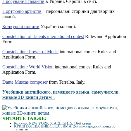
Просування талантів
в Україні, Європі і в світі.
Портфоліо артистів
– персональні сторінки для творчих
людей.
Конкурсні новини
України сьогодні.
Constellation of Talents international contest
Rules and Application
Form.
Constellation: Power of Music
international contest Rules and
Application Form.
Constellation: World Vision
international contest Rules and
Application Form.
Dante Muscas composer
from Terralba, Italy.
Учебники английского, немецкого языка, самоучители,
живые 3D-книги детям ↓
ЧИТАЙТЕ ТАКЖЕ:
Конкурс NEW YORK STARLIGHTS, 16-й сезон
КРИШТАЛЕВА КИЇВСЬКА ЗИМА, 2-й міжнародний конкурс
талантів