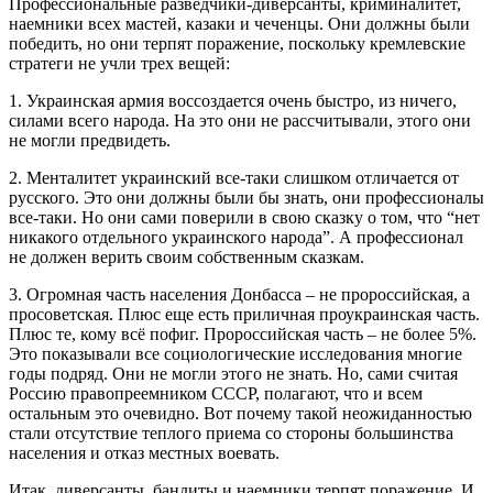
Профессиональные разведчики-диверсанты, криминалитет,
наемники всех мастей, казаки и чеченцы. Они должны были
победить, но они терпят поражение, поскольку кремлевские
стратеги не учли трех вещей:
1. Украинская армия воссоздается очень быстро, из ничего,
силами всего народа. На это они не рассчитывали, этого они
не могли предвидеть.
2. Менталитет украинский все-таки слишком отличается от
русского. Это они должны были бы знать, они профессионалы
все-таки. Но они сами поверили в свою сказку о том, что “нет
никакого отдельного украинского народа”. А профессионал
не должен верить своим собственным сказкам.
3. Огромная часть населения Донбасса – не пророссийская, а
просоветская. Плюс еще есть приличная проукраинская часть.
Плюс те, кому всё пофиг. Пророссийская часть – не более 5%.
Это показывали все социологические исследования многие
годы подряд. Они не могли этого не знать. Но, сами считая
Россию правопреемником СССР, полагают, что и всем
остальным это очевидно. Вот почему такой неожиданностью
стали отсутствие теплого приема со стороны большинства
населения и отказ местных воевать.
Итак, диверсанты, бандиты и наемники терпят поражение. И