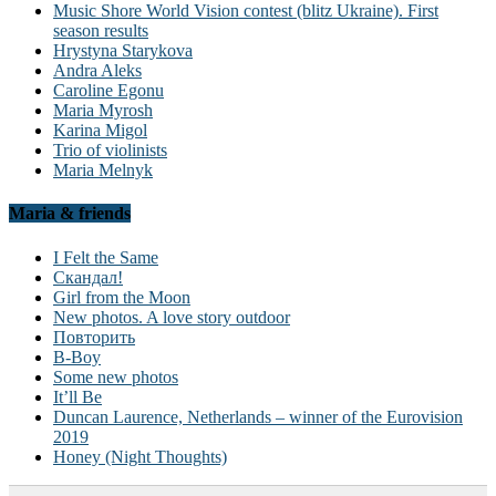
Music Shore World Vision contest (blitz Ukraine). First
season results
Hrystyna Starykova
Andra Aleks
Caroline Egonu
Maria Myrosh
Karina Migol
Trio of violinists
Maria Melnyk
Maria & friends
I Felt the Same
Скандал!
Girl from the Moon
New photos. A love story outdoor
Повторить
B-Boy
Some new photos
It’ll Be
Duncan Laurence, Netherlands – winner of the Eurovision
2019
Honey (Night Thoughts)