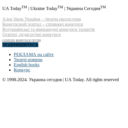
TM
TM
TM
UA Today
| Ukraine Today
| Украина Сегодня
Алея Зірок України – творча екосистема
Конкурсний портал – справжні конкурси
Всеукраїнські та міжнародні конкурси талантів
Освітні, педагогічні конкурси
contests
конкурси
групи
ПОДПИШИТЕСЬ
РЕКЛАМА на сайте
Творчі новини
English books
Конкурс
© 1998-2024. Украина сегодня | UA Today. All rights reserved