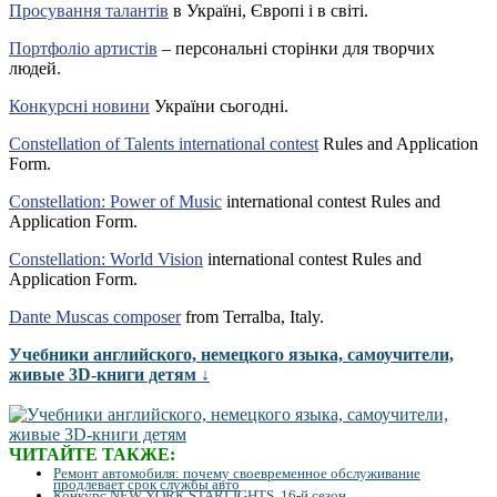
Просування талантів
в Україні, Європі і в світі.
Портфоліо артистів
– персональні сторінки для творчих
людей.
Конкурсні новини
України сьогодні.
Constellation of Talents international contest
Rules and Application
Form.
Constellation: Power of Music
international contest Rules and
Application Form.
Constellation: World Vision
international contest Rules and
Application Form.
Dante Muscas composer
from Terralba, Italy.
Учебники английского, немецкого языка, самоучители,
живые 3D-книги детям ↓
ЧИТАЙТЕ ТАКЖЕ:
Ремонт автомобиля: почему своевременное обслуживание
продлевает срок службы авто
Конкурс NEW YORK STARLIGHTS, 16-й сезон