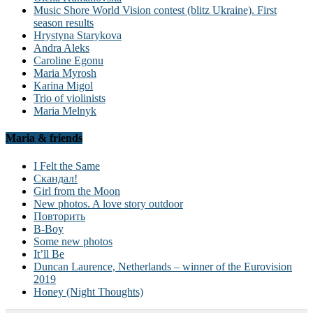
Music Shore World Vision contest (blitz Ukraine). First
season results
Hrystyna Starykova
Andra Aleks
Caroline Egonu
Maria Myrosh
Karina Migol
Trio of violinists
Maria Melnyk
Maria & friends
I Felt the Same
Скандал!
Girl from the Moon
New photos. A love story outdoor
Повторить
B-Boy
Some new photos
It’ll Be
Duncan Laurence, Netherlands – winner of the Eurovision
2019
Honey (Night Thoughts)