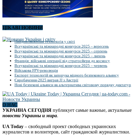
ЦІКАВІ НОВИНИ
Найдивовижніша технологія у світі
Всеукраїнські та міжнародні конкурси 2025 – вересень
Всеукраїнські та міжнародні конкурси 2025 – серпень
Всеукраїнські та міжнародні конкурси 2025 – липень
Франція: військові операції від стратосфери до космосу
Всеукраїнські та міжнародні конкурси 2025 – червень
Військова FPV-революція
Експорт технологій як запорука міцного безпекового альянсу
Євробачення-2025 виграв JJ з Австрії
Нові безпекові альянси як альтернатива світовому порядку диктатур
О НАС
УКРАИНА СЕГОДНЯ
публикует самые важные, актуальные
новости Украины и мира
.
UA Today
– свободный проект свободных украинских
журналистов и волонтеров, сайт гражданской журналистики.