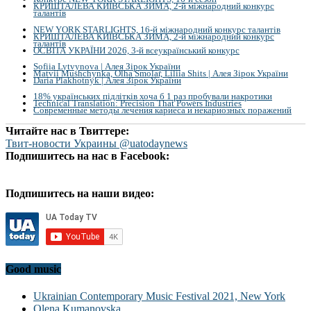
КРИШТАЛЕВА КИЇВСЬКА ЗИМА, 2-й міжнародний конкурс
талантів
NEW YORK STARLIGHTS, 16-й міжнародний конкурс талантів
КРИШТАЛЕВА КИЇВСЬКА ЗИМА, 2-й міжнародний конкурс
талантів
ОСВІТА УКРАЇНИ 2026, 3-й всеукраїнський конкурс
Sofiia Lytvynova | Алея Зірок України
Matvii Mushchynka, Olha Smolar, Liliia Shits | Алея Зірок України
Daria Plakhotnyk | Алея Зірок України
18% українських підлітків хоча б 1 раз пробували накротики
Technical Translation: Precision That Powers Industries
Современные методы лечения кариеса и некариозных поражений
Читайте нас в Твиттере:
Твит-новости Украины @uatodaynews
Подпишитесь на нас в Facebook:
Подпишитесь на наши видео:
Good music
Ukrainian Contemporary Music Festival 2021, New York
Olena Kumanovska