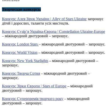
Творческие конкурсы
Конкурс Алея Зірок України | Alley of Stars Ukraine
запрошує
дітей і дорослих, таланти усіх мистецтв.
Конкурс Сузір’я Україна-Європа | Constellation Ukraine-Europe
– міжнародний двотуровий – запрошує.
Конкурс London Stars
– міжнародний двотуровий – запрошує.
Конкурс World Vision
– міжнародний двотуровий – запрошує.
Конкурс New York Starlights
– міжнародний двотуровий –
запрошує.
Конкурс Творча Сотня
– міжнародний двотуровий –
запрошує.
Конкурс Зірки Європи | Stars of Europe
– міжнародний
двотуровий – запрошує.
Конкурс Суперпремія творчого року
– міжнародний
двотуровий – запрошує.