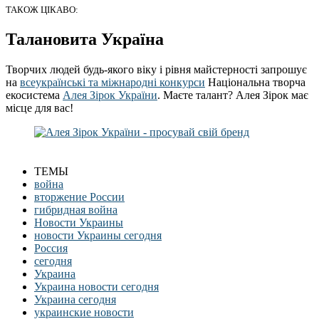
ТАКОЖ ЦІКАВО:
Талановита Україна
Творчих людей будь-якого віку і рівня майстерності запрошує
на
всеукраїнські та міжнародні конкурси
Національна творча
екосистема
Алея Зірок України
. Маєте талант? Алея Зірок має
місце для вас!
ТЕМЫ
война
вторжение России
гибридная война
Новости Украины
новости Украины сегодня
Россия
сегодня
Украина
Украина новости сегодня
Украина сегодня
украинские новости