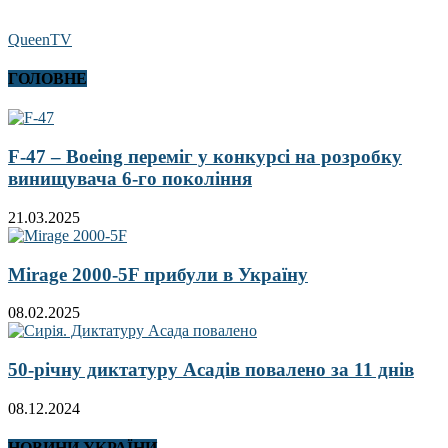
QueenTV
ГОЛОВНЕ
F-47 – Boeing переміг у конкурсі на розробку
винищувача 6-го покоління
21.03.2025
Mirage 2000-5F прибули в Україну
08.02.2025
50-річну диктатуру Асадів повалено за 11 днів
08.12.2024
НОВИНИ УКРАЇНИ