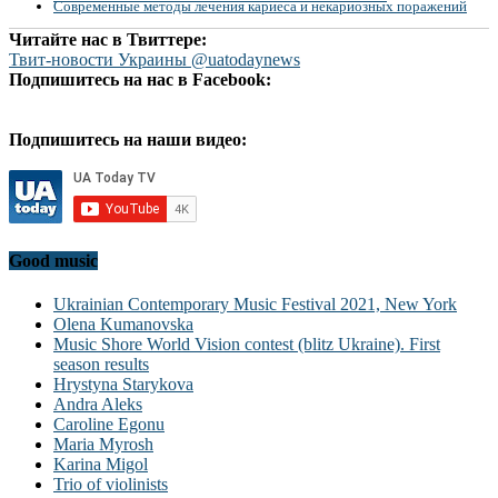
Современные методы лечения кариеса и некариозных поражений
Читайте нас в Твиттере:
Твит-новости Украины @uatodaynews
Подпишитесь на нас в Facebook:
Подпишитесь на наши видео:
Good music
Ukrainian Contemporary Music Festival 2021, New York
Olena Kumanovska
Music Shore World Vision contest (blitz Ukraine). First
season results
Hrystyna Starykova
Andra Aleks
Caroline Egonu
Maria Myrosh
Karina Migol
Trio of violinists