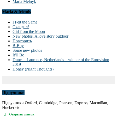
Maria Melnyk
Maria & friends
I Felt the Same
Скандал!
Girl from the Moon
New photos. A love story outdoor
Повторить
B-Boy
Some new photos
It’ll Be
Duncan Laurence, Netherlands – winner of the Eurovision
2019
Honey (Night Thoughts)
.
Підручники
Підручники Oxford, Cambridge, Pearson, Express, Macmillan,
Hueber etc
Открыть список