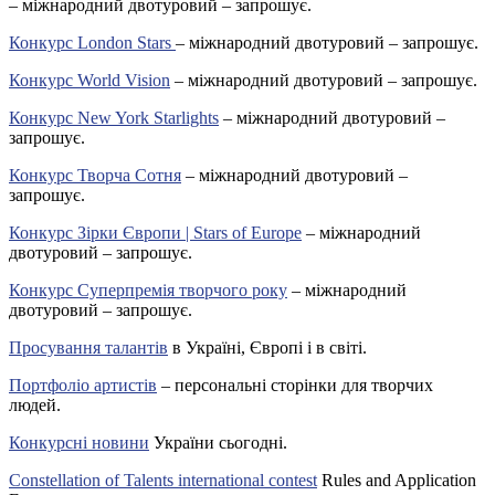
– міжнародний двотуровий – запрошує.
Конкурс London Stars
– міжнародний двотуровий – запрошує.
Конкурс World Vision
– міжнародний двотуровий – запрошує.
Конкурс New York Starlights
– міжнародний двотуровий –
запрошує.
Конкурс Творча Сотня
– міжнародний двотуровий –
запрошує.
Конкурс Зірки Європи | Stars of Europe
– міжнародний
двотуровий – запрошує.
Конкурс Суперпремія творчого року
– міжнародний
двотуровий – запрошує.
Просування талантів
в Україні, Європі і в світі.
Портфоліо артистів
– персональні сторінки для творчих
людей.
Конкурсні новини
України сьогодні.
Constellation of Talents international contest
Rules and Application