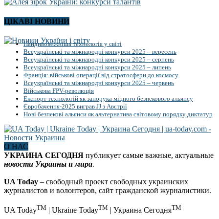
ЦІКАВІ НОВИНИ
Найдивовижніша технологія у світі
Всеукраїнські та міжнародні конкурси 2025 – вересень
Всеукраїнські та міжнародні конкурси 2025 – серпень
Всеукраїнські та міжнародні конкурси 2025 – липень
Франція: військові операції від стратосфери до космосу
Всеукраїнські та міжнародні конкурси 2025 – червень
Військова FPV-революція
Експорт технологій як запорука міцного безпекового альянсу
Євробачення-2025 виграв JJ з Австрії
Нові безпекові альянси як альтернатива світовому порядку диктатур
О НАС
УКРАИНА СЕГОДНЯ
публикует самые важные, актуальные
новости Украины и мира
.
UA Today
– свободный проект свободных украинских
журналистов и волонтеров, сайт гражданской журналистики.
TM
TM
TM
UA Today
| Ukraine Today
| Украина Сегодня