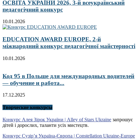
ОСВІТА УКРАЇНИ 2026, 3-й всеукраїнський
педагогічний конкурс
10.01.2026
EDUCATION AWARD EUROPE, 2-й
міжнародний конкурс педагогічної майстерності
10.01.2026
Код 95 в Польше для международных водителей
— обучение и работа...
17.12.2025
Творческие конкурсы
Конкурс Алея Зірок України | Alley of Stars Ukraine
запрошує
дітей і дорослих, таланти усіх мистецтв.
Конкурс Сузір’я Україна-Європа | Constellation Ukraine-Europe