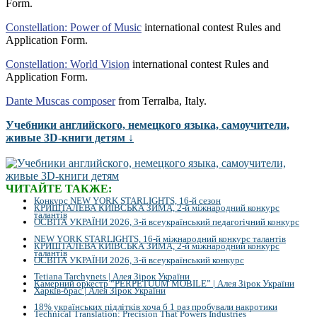
Form.
Constellation: Power of Music
international contest Rules and
Application Form.
Constellation: World Vision
international contest Rules and
Application Form.
Dante Muscas composer
from Terralba, Italy.
Учебники английского, немецкого языка, самоучители,
живые 3D-книги детям ↓
ЧИТАЙТЕ ТАКЖЕ:
Конкурс NEW YORK STARLIGHTS, 16-й сезон
КРИШТАЛЕВА КИЇВСЬКА ЗИМА, 2-й міжнародний конкурс
талантів
ОСВІТА УКРАЇНИ 2026, 3-й всеукраїнський педагогічний конкурс
NEW YORK STARLIGHTS, 16-й міжнародний конкурс талантів
КРИШТАЛЕВА КИЇВСЬКА ЗИМА, 2-й міжнародний конкурс
талантів
ОСВІТА УКРАЇНИ 2026, 3-й всеукраїнський конкурс
Tetiana Tarchynets | Алея Зірок України
Камерний оркестр “PERPETUUM MOBILE” | Алея Зірок України
Харків-брас | Алея Зірок України
18% українських підлітків хоча б 1 раз пробували накротики
Technical Translation: Precision That Powers Industries