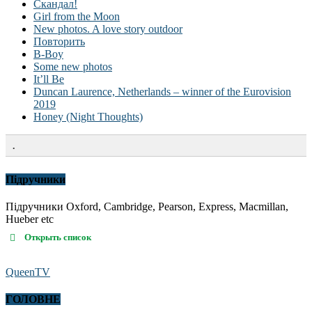
Скандал!
Girl from the Moon
New photos. A love story outdoor
Повторить
B-Boy
Some new photos
It’ll Be
Duncan Laurence, Netherlands – winner of the Eurovision
2019
Honey (Night Thoughts)
.
Підручники
Підручники Oxford, Cambridge, Pearson, Express, Macmillan,
Hueber etc
Открыть список
QueenTV
ГОЛОВНЕ