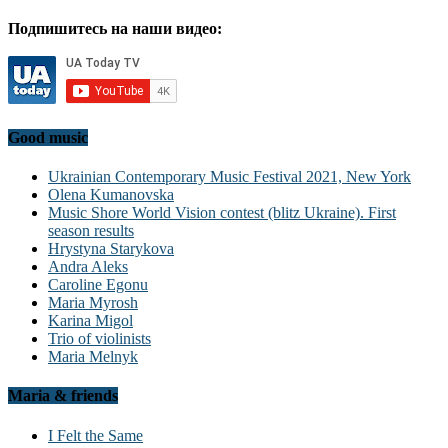
Подпишитесь на наши видео:
Good music
Ukrainian Contemporary Music Festival 2021, New York
Olena Kumanovska
Music Shore World Vision contest (blitz Ukraine). First
season results
Hrystyna Starykova
Andra Aleks
Caroline Egonu
Maria Myrosh
Karina Migol
Trio of violinists
Maria Melnyk
Maria & friends
I Felt the Same