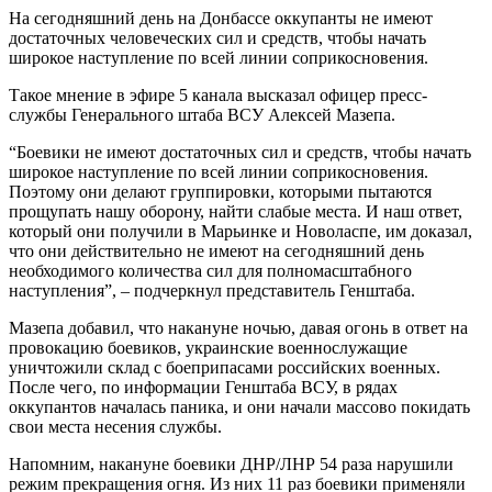
На сегодняшний день на Донбассе оккупанты не имеют
достаточных человеческих сил и средств, чтобы начать
широкое наступление по всей линии соприкосновения.
Такое мнение в эфире 5 канала высказал офицер пресс-
службы Генерального штаба ВСУ Алексей Мазепа.
“Боевики не имеют достаточных сил и средств, чтобы начать
широкое наступление по всей линии соприкосновения.
Поэтому они делают группировки, которыми пытаются
прощупать нашу оборону, найти слабые места. И наш ответ,
который они получили в Марьинке и Новоласпе, им доказал,
что они действительно не имеют на сегодняшний день
необходимого количества сил для полномасштабного
наступления”, – подчеркнул представитель Генштаба.
Мазепа добавил, что накануне ночью, давая огонь в ответ на
провокацию боевиков, украинские военнослужащие
уничтожили склад с боеприпасами российских военных.
После чего, по информации Генштаба ВСУ, в рядах
оккупантов началась паника, и они начали массово покидать
свои места несения службы.
Напомним, накануне боевики ДНР/ЛНР 54 раза нарушили
режим прекращения огня. Из них 11 раз боевики применяли