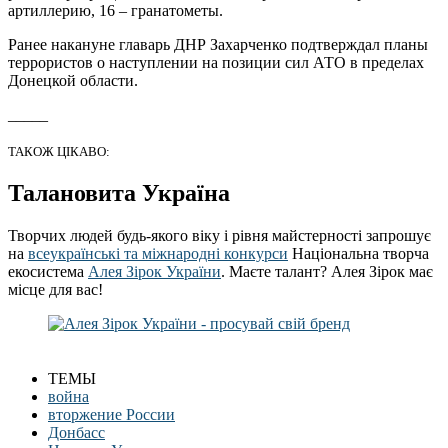
артиллерию, 16 – гранатометы.
Ранее накануне главарь ДНР Захарченко подтверждал планы
террористов о наступлении на позиции сил АТО в пределах
Донецкой области.
_____
ТАКОЖ ЦІКАВО:
Талановита Україна
Творчих людей будь-якого віку і рівня майстерності запрошує
на
всеукраїнські та міжнародні конкурси
Національна творча
екосистема
Алея Зірок України
. Маєте талант? Алея Зірок має
місце для вас!
ТЕМЫ
война
вторжение России
Донбасс