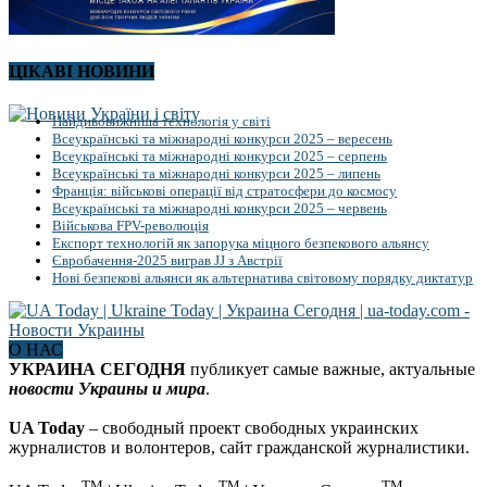
ЦІКАВІ НОВИНИ
Найдивовижніша технологія у світі
Всеукраїнські та міжнародні конкурси 2025 – вересень
Всеукраїнські та міжнародні конкурси 2025 – серпень
Всеукраїнські та міжнародні конкурси 2025 – липень
Франція: військові операції від стратосфери до космосу
Всеукраїнські та міжнародні конкурси 2025 – червень
Військова FPV-революція
Експорт технологій як запорука міцного безпекового альянсу
Євробачення-2025 виграв JJ з Австрії
Нові безпекові альянси як альтернатива світовому порядку диктатур
О НАС
УКРАИНА СЕГОДНЯ
публикует самые важные, актуальные
новости Украины и мира
.
UA Today
– свободный проект свободных украинских
журналистов и волонтеров, сайт гражданской журналистики.
TM
TM
TM