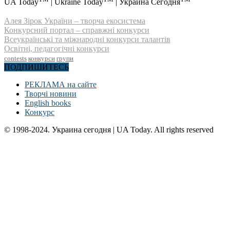
UA Today
| Ukraine Today
| Украина Сегодня
Алея Зірок України – творча екосистема
Конкурсний портал – справжні конкурси
Всеукраїнські та міжнародні конкурси талантів
Освітні, педагогічні конкурси
contests
конкурси
групи
ПОДПИШИТЕСЬ
РЕКЛАМА на сайте
Творчі новини
English books
Конкурс
© 1998-2024. Украина сегодня | UA Today. All rights reserved