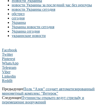
Новости Украины
новости Украины за последний час без цензуры
новости Украины сегодня
обстрел
сегодня
Украина
Украина новости сегодня
Украина сегодня
украинские новости
Facebook
Twitter
Pinterest
WhatsApp
Telegram
Viber
Linkedin
ReddIt
Предыдущее
Полк “Азов” создает автоматизированный
минометный комплекс “Ветерок”
Следующее
Путинисты открыто ведут стрельбу и
перемещение вооружений