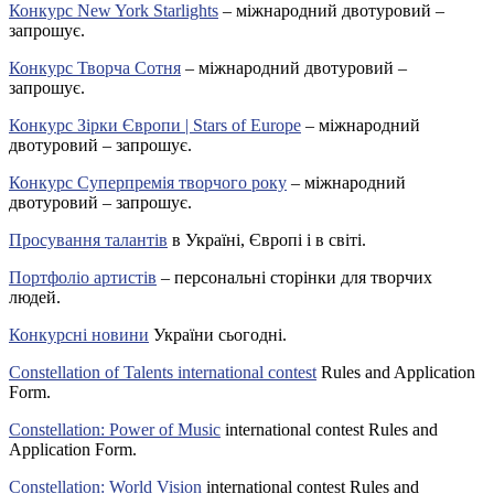
Конкурс New York Starlights
– міжнародний двотуровий –
запрошує.
Конкурс Творча Сотня
– міжнародний двотуровий –
запрошує.
Конкурс Зірки Європи | Stars of Europe
– міжнародний
двотуровий – запрошує.
Конкурс Суперпремія творчого року
– міжнародний
двотуровий – запрошує.
Просування талантів
в Україні, Європі і в світі.
Портфоліо артистів
– персональні сторінки для творчих
людей.
Конкурсні новини
України сьогодні.
Constellation of Talents international contest
Rules and Application
Form.
Constellation: Power of Music
international contest Rules and
Application Form.
Constellation: World Vision
international contest Rules and