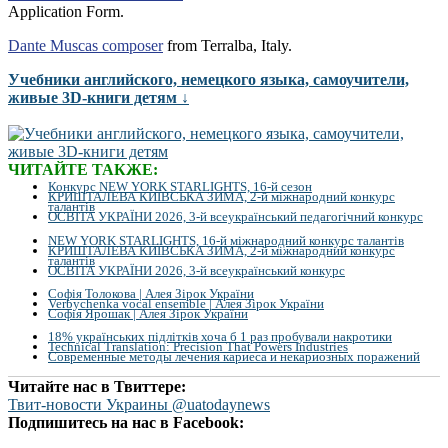
Application Form.
Dante Muscas composer
from Terralba, Italy.
Учебники английского, немецкого языка, самоучители,
живые 3D-книги детям ↓
ЧИТАЙТЕ ТАКЖЕ:
Конкурс NEW YORK STARLIGHTS, 16-й сезон
КРИШТАЛЕВА КИЇВСЬКА ЗИМА, 2-й міжнародний конкурс
талантів
ОСВІТА УКРАЇНИ 2026, 3-й всеукраїнський педагогічний конкурс
NEW YORK STARLIGHTS, 16-й міжнародний конкурс талантів
КРИШТАЛЕВА КИЇВСЬКА ЗИМА, 2-й міжнародний конкурс
талантів
ОСВІТА УКРАЇНИ 2026, 3-й всеукраїнський конкурс
Софія Толокова | Алея Зірок України
Verbychenka vocal ensemble | Алея Зірок України
Софія Ярошак | Алея Зірок України
18% українських підлітків хоча б 1 раз пробували накротики
Technical Translation: Precision That Powers Industries
Современные методы лечения кариеса и некариозных поражений
Читайте нас в Твиттере:
Твит-новости Украины @uatodaynews
Подпишитесь на нас в Facebook: