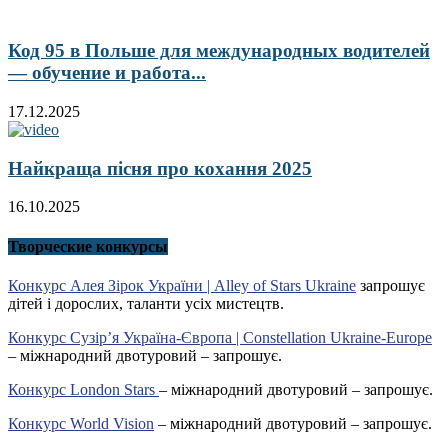
Код 95 в Польше для международных водителей
— обучение и работа...
17.12.2025
Найкраща пісня про кохання 2025
16.10.2025
Творческие конкурсы
Конкурс Алея Зірок України | Alley of Stars Ukraine
запрошує
дітей і дорослих, таланти усіх мистецтв.
Конкурс Сузір’я Україна-Європа | Constellation Ukraine-Europe
– міжнародний двотуровий – запрошує.
Конкурс London Stars
– міжнародний двотуровий – запрошує.
Конкурс World Vision
– міжнародний двотуровий – запрошує.