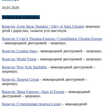
10.01.2026
Творческие конкурсы
Конкурс Алея Зірок України | Alley of Stars Ukraine
запрошує
дітей і дорослих, таланти усіх мистецтв.
Конкурс Сузір’я Україна-Європа | Constellation Ukraine-Europe
– міжнародний двотуровий – запрошує.
Конкурс London Stars
– міжнародний двотуровий – запрошує.
Конкурс World Vision
– міжнародний двотуровий – запрошує.
Конкурс New York Starlights
– міжнародний двотуровий –
запрошує.
Конкурс Творча Сотня
– міжнародний двотуровий –
запрошує.
Конкурс Зірки Європи | Stars of Europe
– міжнародний
двотуровий – запрошує.
Конкурс Суперпремія творчого року
– міжнародний