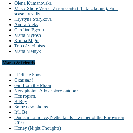
Olena Kumanovska
Music Shore World Vision contest (blitz Ukraine). First
season results
Hrystyna Starykova
Andra Aleks
Caroline Egonu
Maria Myrosh
Karina Migol
Trio of violinists
Maria Melnyk
Maria & friends
I Felt the Same
Скандал!
Girl from the Moon
New photos. A love story outdoor
Повторить
B-Boy
Some new photos
It’ll Be
Duncan Laurence, Netherlands – winner of the Eurovision
2019
Honey (Night Thoughts)