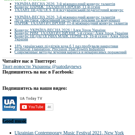
УКРАЇНА-ВЕСНА 2026, 3-й міжнародний конкурс талантів
Конкурс ПАРИЖ: ТАЛАНТИ ЄВРОПИ, 11-й сезон
ТАЛАНТ ПЕДАГОГА, 8-й всеукраїнський педагогічний конкурс
УКРАЇНА-ВЕСНА 2026, 3-й міжнародний конкурс талантів
Друк листівок, ефективний інструмент реклами та комунікації
ПАРИЖ: ТАЛАНТИ ЄВРОПИ, 11-й міжнародний конкурс талантів
Конкурс УКРАЇНА-ВЕСНА 2026 | Алея Зірок України
Конкурс РИМ: ТАЛАНТИ ЄВРОПИ, 5-й сезон | Алея Зірок України
Конкурс ПЕДАГОГІЧНА МАЙСТЕРНІСТЬ, 16-й сезон | Алея Зірок
України
18% українських підлітків хоча б 1 раз пробували накротики
Technical Translation: Precision That Powers Industries
Современные методы лечения кариеса и некариозных поражений
Читайте нас в Твиттере:
Твит-новости Украины @uatodaynews
Подпишитесь на нас в Facebook:
Подпишитесь на наши видео:
Good music
Ukrainian Contemporary Music Festival 2021, New York