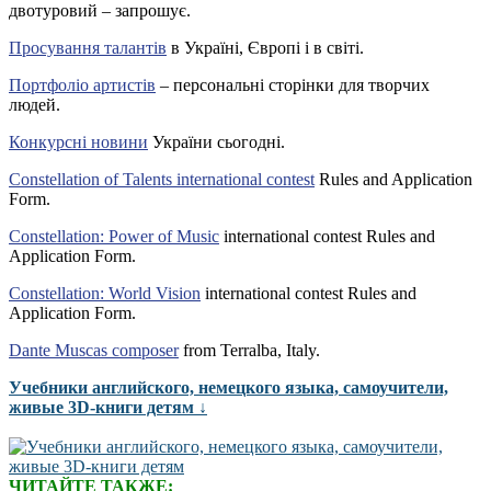
двотуровий – запрошує.
Просування талантів
в Україні, Європі і в світі.
Портфоліо артистів
– персональні сторінки для творчих
людей.
Конкурсні новини
України сьогодні.
Constellation of Talents international contest
Rules and Application
Form.
Constellation: Power of Music
international contest Rules and
Application Form.
Constellation: World Vision
international contest Rules and
Application Form.
Dante Muscas composer
from Terralba, Italy.
Учебники английского, немецкого языка, самоучители,
живые 3D-книги детям ↓
ЧИТАЙТЕ ТАКЖЕ: