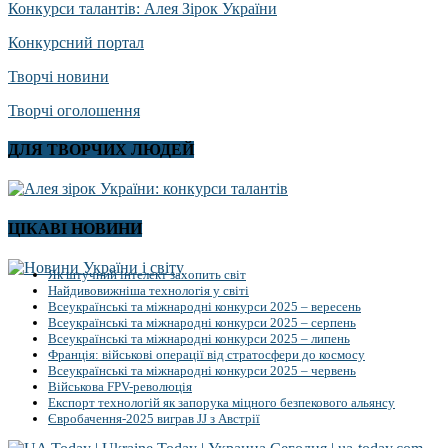
Конкурси талантів: Алея Зірок України
Конкурсний портал
Творчі новини
Творчі оголошення
ДЛЯ ТВОРЧИХ ЛЮДЕЙ
ЦІКАВІ НОВИНИ
Як штучний інтелект захопить світ
Найдивовижніша технологія у світі
Всеукраїнські та міжнародні конкурси 2025 – вересень
Всеукраїнські та міжнародні конкурси 2025 – серпень
Всеукраїнські та міжнародні конкурси 2025 – липень
Франція: військові операції від стратосфери до космосу
Всеукраїнські та міжнародні конкурси 2025 – червень
Військова FPV-революція
Експорт технологій як запорука міцного безпекового альянсу
Євробачення-2025 виграв JJ з Австрії