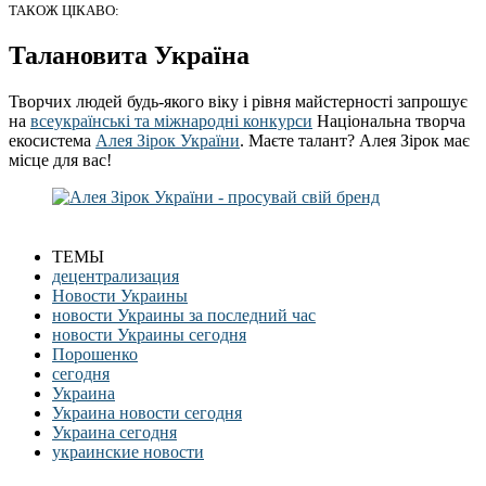
ТАКОЖ ЦІКАВО:
Талановита Україна
Творчих людей будь-якого віку і рівня майстерності запрошує
на
всеукраїнські та міжнародні конкурси
Національна творча
екосистема
Алея Зірок України
. Маєте талант? Алея Зірок має
місце для вас!
ТЕМЫ
децентрализация
Новости Украины
новости Украины за последний час
новости Украины сегодня
Порошенко
сегодня
Украина
Украина новости сегодня
Украина сегодня
украинские новости