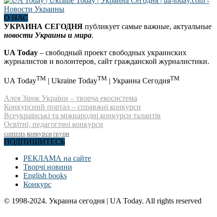
О НАС
УКРАИНА СЕГОДНЯ
публикует самые важные, актуальные
новости Украины и мира
.
UA Today
– свободный проект свободных украинских
журналистов и волонтеров, сайт гражданской журналистики.
TM
TM
TM
UA Today
| Ukraine Today
| Украина Сегодня
Алея Зірок України – творча екосистема
Конкурсний портал – справжні конкурси
Всеукраїнські та міжнародні конкурси талантів
Освітні, педагогічні конкурси
contests
конкурси
групи
ПОДПИШИТЕСЬ
РЕКЛАМА на сайте
Творчі новини
English books
Конкурс
© 1998-2024. Украина сегодня | UA Today. All rights reserved