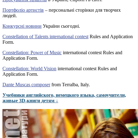
Портфоліо артистів
– персональні сторінки для творчих
людей.
Конкурсні новини
України сьогодні.
Constellation of Talents international contest
Rules and Application
Form.
Constellation: Power of Music
international contest Rules and
Application Form.
Constellation: World Vision
international contest Rules and
Application Form.
Dante Muscas composer
from Terralba, Italy.
Учебники английского, немецкого языка, самоучители,
живые 3D-книги детям ↓