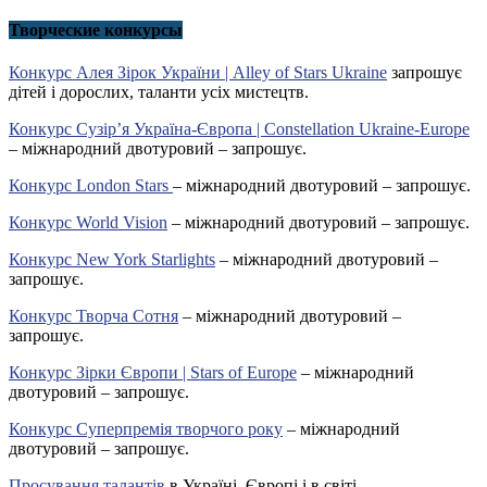
Творческие конкурсы
Конкурс Алея Зірок України | Alley of Stars Ukraine
запрошує
дітей і дорослих, таланти усіх мистецтв.
Конкурс Сузір’я Україна-Європа | Constellation Ukraine-Europe
– міжнародний двотуровий – запрошує.
Конкурс London Stars
– міжнародний двотуровий – запрошує.
Конкурс World Vision
– міжнародний двотуровий – запрошує.
Конкурс New York Starlights
– міжнародний двотуровий –
запрошує.
Конкурс Творча Сотня
– міжнародний двотуровий –
запрошує.
Конкурс Зірки Європи | Stars of Europe
– міжнародний
двотуровий – запрошує.
Конкурс Суперпремія творчого року
– міжнародний
двотуровий – запрошує.
Просування талантів
в Україні, Європі і в світі.