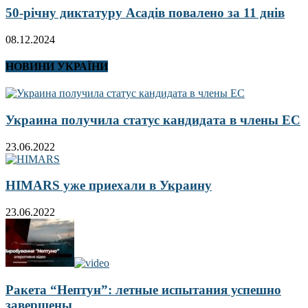
50-річну диктатуру Асадів повалено за 11 днів
08.12.2024
НОВИНИ УКРАЇНИ
Украина получила статус кандидата в члены ЕС
23.06.2022
HIMARS уже приехали в Украину
23.06.2022
Ракета “Нептун”: летные испытания успешно
завершены