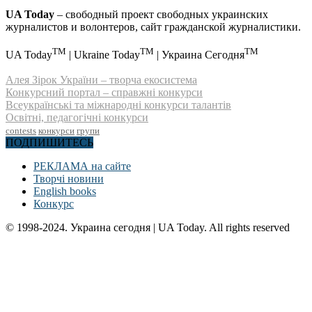
UA Today
– свободный проект свободных украинских
журналистов и волонтеров, сайт гражданской журналистики.
TM
TM
TM
UA Today
| Ukraine Today
| Украина Сегодня
Алея Зірок України – творча екосистема
Конкурсний портал – справжні конкурси
Всеукраїнські та міжнародні конкурси талантів
Освітні, педагогічні конкурси
contests
конкурси
групи
ПОДПИШИТЕСЬ
РЕКЛАМА на сайте
Творчі новини
English books
Конкурс
© 1998-2024. Украина сегодня | UA Today. All rights reserved