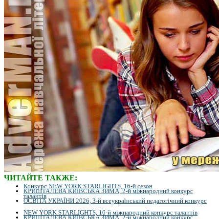
ЧИТАЙТЕ ТАКЖЕ:
Конкурс NEW YORK STARLIGHTS, 16-й сезон
КРИШТАЛЕВА КИЇВСЬКА ЗИМА, 2-й міжнародний конкурс
талантів
ОСВІТА УКРАЇНИ 2026, 3-й всеукраїнський педагогічний конкурс
NEW YORK STARLIGHTS, 16-й міжнародний конкурс талантів
КРИШТАЛЕВА КИЇВСЬКА ЗИМА, 2-й міжнародний конкурс