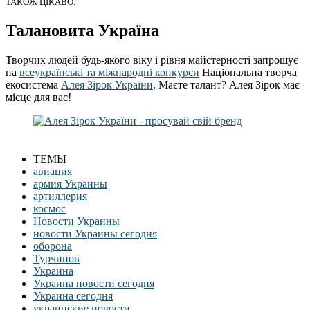
ТАКОЖ ЦІКАВО:
Талановита Україна
Творчих людей будь-якого віку і рівня майстерності запрошує
на
всеукраїнські та міжнародні конкурси
Національна творча
екосистема
Алея Зірок України
. Маєте талант? Алея Зірок має
місце для вас!
ТЕМЫ
авиация
армия Украины
артиллерия
космос
Новости Украины
новости Украины сегодня
оборона
Турчинов
Украина
Украина новости сегодня
Украина сегодня
украинские новости