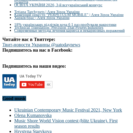
талантів
ОСВІТА УКРАЇНИ 2026, 3-й всеукраїнський конкурс
Tetiana Tarchynets | Алея Зірок України
Камерний оркестр “PERPETUUM MOBILE” | Алея Зірок України
Харків-брас | Алея Зірок України
18% українських підлітків хоча б 1 раз пробували накротики
Technical Translation: Precision That Powers Industries
Современные методы лечения кариеса и некариозных поражений
Читайте нас в Твиттере:
Твит-новости Украины @uatodaynews
Подпишитесь на нас в Facebook:
Подпишитесь на наши видео:
Good music
Ukrainian Contemporary Music Festival 2021, New York
Olena Kumanovska
Music Shore World Vision contest (blitz Ukraine). First
season results
Hrystyna Starykova