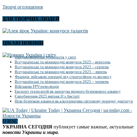
Творчі оголошення
ДЛЯ ТВОРЧИХ ЛЮДЕЙ
ЦІКАВІ НОВИНИ
Найдивовижніша технологія у світі
Всеукраїнські та міжнародні конкурси 2025 – вересень
Всеукраїнські та міжнародні конкурси 2025 – серпень
Всеукраїнські та міжнародні конкурси 2025 – липень
Франція: військові операції від стратосфери до космосу
Всеукраїнські та міжнародні конкурси 2025 – червень
Військова FPV-революція
Експорт технологій як запорука міцного безпекового альянсу
Євробачення-2025 виграв JJ з Австрії
Нові безпекові альянси як альтернатива світовому порядку диктатур
О НАС
УКРАИНА СЕГОДНЯ
публикует самые важные, актуальные
новости Украины и мира
.