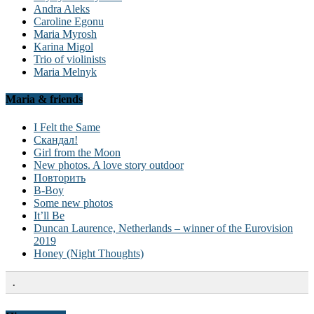
Andra Aleks
Caroline Egonu
Maria Myrosh
Karina Migol
Trio of violinists
Maria Melnyk
Maria & friends
I Felt the Same
Скандал!
Girl from the Moon
New photos. A love story outdoor
Повторить
B-Boy
Some new photos
It’ll Be
Duncan Laurence, Netherlands – winner of the Eurovision
2019
Honey (Night Thoughts)
.