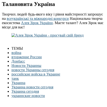
Талановита Україна
Творчих людей будь-якого віку і рівня майстерності запрошує
на
всеукраїнські та міжнародні конкурси
Національна творча
екосистема
Алея Зірок України
. Маєте талант? Алея Зірок має
місце для вас!
ТЕМЫ
война
вторжение России
Донбасс
Новости Украины
новости Украины сегодня
российские войска в Украине
танк
Украина
Украина новости сегодня
Украина сегодня
украинские новости