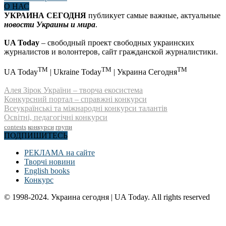
О НАС
УКРАИНА СЕГОДНЯ
публикует самые важные, актуальные
новости Украины и мира
.
UA Today
– свободный проект свободных украинских
журналистов и волонтеров, сайт гражданской журналистики.
TM
TM
TM
UA Today
| Ukraine Today
| Украина Сегодня
Алея Зірок України – творча екосистема
Конкурсний портал – справжні конкурси
Всеукраїнські та міжнародні конкурси талантів
Освітні, педагогічні конкурси
contests
конкурси
групи
ПОДПИШИТЕСЬ
РЕКЛАМА на сайте
Творчі новини
English books
Конкурс
© 1998-2024. Украина сегодня | UA Today. All rights reserved