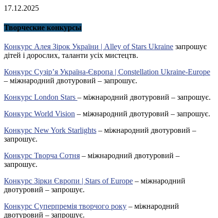
17.12.2025
Творческие конкурсы
Конкурс Алея Зірок України | Alley of Stars Ukraine
запрошує
дітей і дорослих, таланти усіх мистецтв.
Конкурс Сузір’я Україна-Європа | Constellation Ukraine-Europe
– міжнародний двотуровий – запрошує.
Конкурс London Stars
– міжнародний двотуровий – запрошує.
Конкурс World Vision
– міжнародний двотуровий – запрошує.
Конкурс New York Starlights
– міжнародний двотуровий –
запрошує.
Конкурс Творча Сотня
– міжнародний двотуровий –
запрошує.
Конкурс Зірки Європи | Stars of Europe
– міжнародний
двотуровий – запрошує.
Конкурс Суперпремія творчого року
– міжнародний
двотуровий – запрошує.