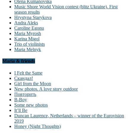
Olena Kumanovska
Music Shore World Vision contest (blitz Ukraine). First
season results
Hrystyna Starykova
Andra Aleks
Caroline Egonu
Maria Myrosh
Karina Migol
Trio of violinists
Maria Melnyk
Maria & friends
I Felt the Same
Скандал!
Girl from the Moon
New photos. A love story outdoor
Повторить
B-Boy
Some new photos
It’ll Be
Duncan Laurence, Netherlands – winner of the Eurovision
2019
Honey (Night Thoughts)