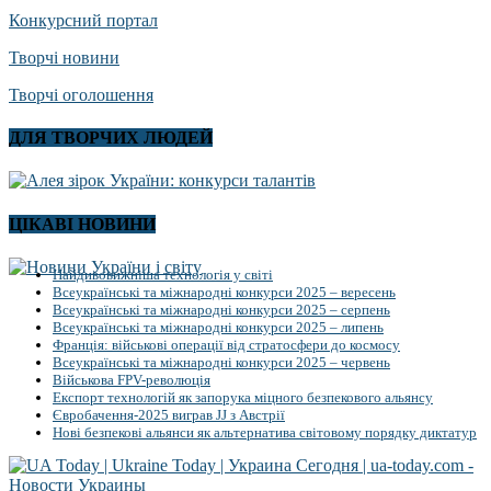
Конкурсний портал
Творчі новини
Творчі оголошення
ДЛЯ ТВОРЧИХ ЛЮДЕЙ
ЦІКАВІ НОВИНИ
Найдивовижніша технологія у світі
Всеукраїнські та міжнародні конкурси 2025 – вересень
Всеукраїнські та міжнародні конкурси 2025 – серпень
Всеукраїнські та міжнародні конкурси 2025 – липень
Франція: військові операції від стратосфери до космосу
Всеукраїнські та міжнародні конкурси 2025 – червень
Військова FPV-революція
Експорт технологій як запорука міцного безпекового альянсу
Євробачення-2025 виграв JJ з Австрії
Нові безпекові альянси як альтернатива світовому порядку диктатур