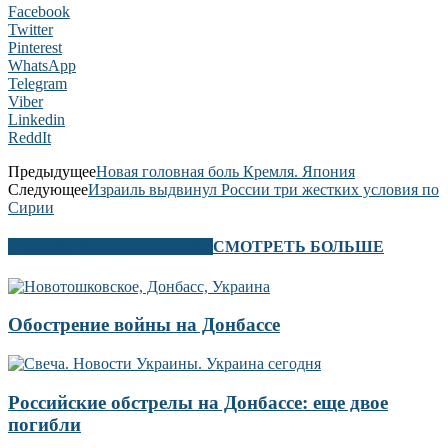
Facebook
Twitter
Pinterest
WhatsApp
Telegram
Viber
Linkedin
ReddIt
Предыдущее
Новая головная боль Кремля. Япония
Следующее
Израиль выдвинул России три жестких условия по
Сирии
В ЭТОМ РАЗДЕЛЕ ТАКЖЕ
СМОТРЕТЬ БОЛЬШЕ
Обострение войны на Донбассе
Российские обстрелы на Донбассе: еще двое
погибли