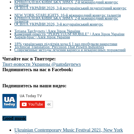
КРИШТАЛЕВА КИЇВСЬКА ЗИМА, 2-й міжнародний конкурс
талантів
ОСВІТА УКРАЇНИ 2026, 3-й всеукраїнський педагогічний конкурс
NEW YORK STARLIGHTS, 16-й міжнародний конкурс талантів
КРИШТАЛЕВА КИЇВСЬКА ЗИМА, 2-й міжнародний конкурс
талантів
ОСВІТА УКРАЇНИ 2026, 3-й всеукраїнський конкурс
Tetiana Tarchynets | Алея Зірок України
Камерний оркестр “PERPETUUM MOBILE” | Алея Зірок України
Харків-брас | Алея Зірок України
18% українських підлітків хоча б 1 раз пробували накротики
Technical Translation: Precision That Powers Industries
Современные методы лечения кариеса и некариозных поражений
Читайте нас в Твиттере:
Твит-новости Украины @uatodaynews
Подпишитесь на нас в Facebook:
Подпишитесь на наши видео:
Good music
Ukrainian Contemporary Music Festival 2021, New York