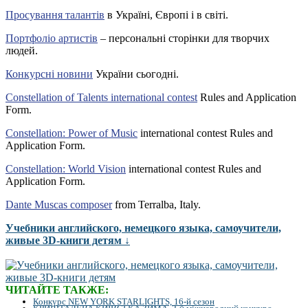
Просування талантів
в Україні, Європі і в світі.
Портфоліо артистів
– персональні сторінки для творчих
людей.
Конкурсні новини
України сьогодні.
Constellation of Talents international contest
Rules and Application
Form.
Constellation: Power of Music
international contest Rules and
Application Form.
Constellation: World Vision
international contest Rules and
Application Form.
Dante Muscas composer
from Terralba, Italy.
Учебники английского, немецкого языка, самоучители,
живые 3D-книги детям ↓
ЧИТАЙТЕ ТАКЖЕ:
Конкурс NEW YORK STARLIGHTS, 16-й сезон