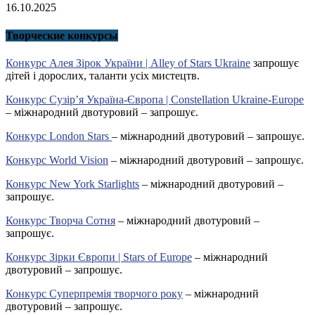
16.10.2025
Творческие конкурсы
Конкурс Алея Зірок України | Alley of Stars Ukraine
запрошує
дітей і дорослих, таланти усіх мистецтв.
Конкурс Сузір’я Україна-Європа | Constellation Ukraine-Europe
– міжнародний двотуровий – запрошує.
Конкурс London Stars
– міжнародний двотуровий – запрошує.
Конкурс World Vision
– міжнародний двотуровий – запрошує.
Конкурс New York Starlights
– міжнародний двотуровий –
запрошує.
Конкурс Творча Сотня
– міжнародний двотуровий –
запрошує.
Конкурс Зірки Європи | Stars of Europe
– міжнародний
двотуровий – запрошує.
Конкурс Суперпремія творчого року
– міжнародний
двотуровий – запрошує.