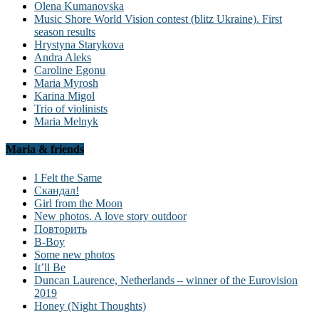
Olena Kumanovska
Music Shore World Vision contest (blitz Ukraine). First
season results
Hrystyna Starykova
Andra Aleks
Caroline Egonu
Maria Myrosh
Karina Migol
Trio of violinists
Maria Melnyk
Maria & friends
I Felt the Same
Скандал!
Girl from the Moon
New photos. A love story outdoor
Повторить
B-Boy
Some new photos
It’ll Be
Duncan Laurence, Netherlands – winner of the Eurovision
2019
Honey (Night Thoughts)