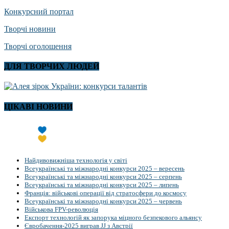
Конкурсний портал
Творчі новини
Творчі оголошення
ДЛЯ ТВОРЧИХ ЛЮДЕЙ
ЦІКАВІ НОВИНИ
Найдивовижніша технологія у світі
Всеукраїнські та міжнародні конкурси 2025 – вересень
Всеукраїнські та міжнародні конкурси 2025 – серпень
Всеукраїнські та міжнародні конкурси 2025 – липень
Франція: військові операції від стратосфери до космосу
Всеукраїнські та міжнародні конкурси 2025 – червень
Військова FPV-революція
Експорт технологій як запорука міцного безпекового альянсу
Євробачення-2025 виграв JJ з Австрії