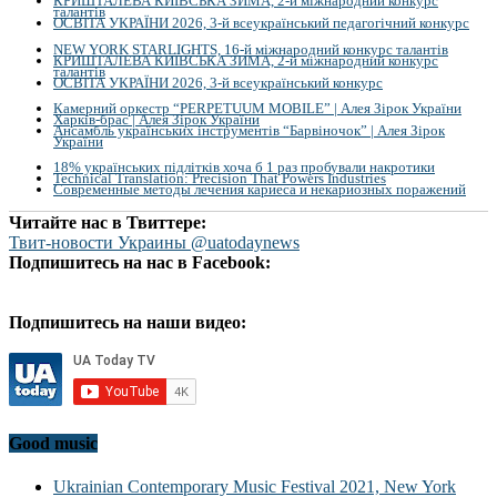
КРИШТАЛЕВА КИЇВСЬКА ЗИМА, 2-й міжнародний конкурс
талантів
ОСВІТА УКРАЇНИ 2026, 3-й всеукраїнський педагогічний конкурс
NEW YORK STARLIGHTS, 16-й міжнародний конкурс талантів
КРИШТАЛЕВА КИЇВСЬКА ЗИМА, 2-й міжнародний конкурс
талантів
ОСВІТА УКРАЇНИ 2026, 3-й всеукраїнський конкурс
Камерний оркестр “PERPETUUM MOBILE” | Алея Зірок України
Харків-брас | Алея Зірок України
Ансамбль українських інструментів “Барвіночок” | Алея Зірок
України
18% українських підлітків хоча б 1 раз пробували накротики
Technical Translation: Precision That Powers Industries
Современные методы лечения кариеса и некариозных поражений
Читайте нас в Твиттере:
Твит-новости Украины @uatodaynews
Подпишитесь на нас в Facebook:
Подпишитесь на наши видео:
Good music
Ukrainian Contemporary Music Festival 2021, New York