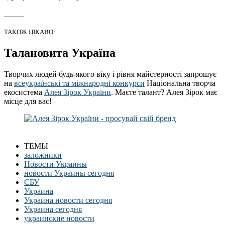
_____
ТАКОЖ ЦІКАВО:
Талановита Україна
Творчих людей будь-якого віку і рівня майстерності запрошує
на
всеукраїнські та міжнародні конкурси
Національна творча
екосистема
Алея Зірок України
. Маєте талант? Алея Зірок має
місце для вас!
ТЕМЫ
заложники
Новости Украины
новости Украины сегодня
СБУ
Украина
Украина новости сегодня
Украина сегодня
украинские новости