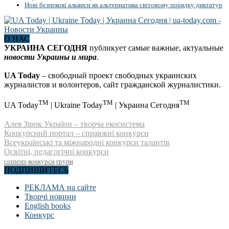
Нові безпекові альянси як альтернатива світовому порядку диктатур
О НАС
УКРАИНА СЕГОДНЯ
публикует самые важные, актуальные
новости Украины и мира
.
UA Today
– свободный проект свободных украинских
журналистов и волонтеров, сайт гражданской журналистики.
TM
TM
TM
UA Today
| Ukraine Today
| Украина Сегодня
Алея Зірок України – творча екосистема
Конкурсний портал – справжні конкурси
Всеукраїнські та міжнародні конкурси талантів
Освітні, педагогічні конкурси
contests
конкурси
групи
ПОДПИШИТЕСЬ
РЕКЛАМА на сайте
Творчі новини
English books
Конкурс