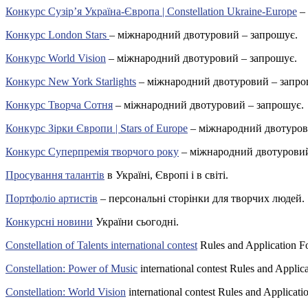
Конкурс Сузір’я Україна-Європа | Constellation Ukraine-Europe
– 
Конкурс London Stars
– міжнародний двотуровий – запрошує.
Конкурс World Vision
– міжнародний двотуровий – запрошує.
Конкурс New York Starlights
– міжнародний двотуровий – запро
Конкурс Творча Сотня
– міжнародний двотуровий – запрошує.
Конкурс Зірки Європи | Stars of Europe
– міжнародний двотуров
Конкурс Суперпремія творчого року
– міжнародний двотуровий
Просування талантів
в Україні, Європі і в світі.
Портфоліо артистів
– персональні сторінки для творчих людей.
Конкурсні новини
України сьогодні.
Constellation of Talents international contest
Rules and Application F
Constellation: Power of Music
international contest Rules and Applic
Constellation: World Vision
international contest Rules and Applicati