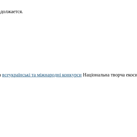
должается.
а
всеукраїнські та міжнародні конкурси
Національна творча екос