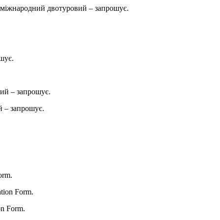
міжнародний двотуровий – запрошує.
шує.
ий – запрошує.
 – запрошує.
orm.
ation Form.
on Form.