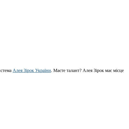
истема
Алея Зірок України
. Маєте талант? Алея Зірок має місце