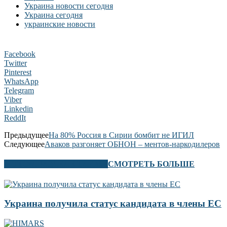
Украина новости сегодня
Украина сегодня
украинские новости
Facebook
Twitter
Pinterest
WhatsApp
Telegram
Viber
Linkedin
ReddIt
Предыдущее
На 80% Россия в Сирии бомбит не ИГИЛ
Следующее
Аваков разгоняет ОБНОН – ментов-наркодилеров
В ЭТОМ РАЗДЕЛЕ ТАКЖЕ
СМОТРЕТЬ БОЛЬШЕ
Украина получила статус кандидата в члены ЕС