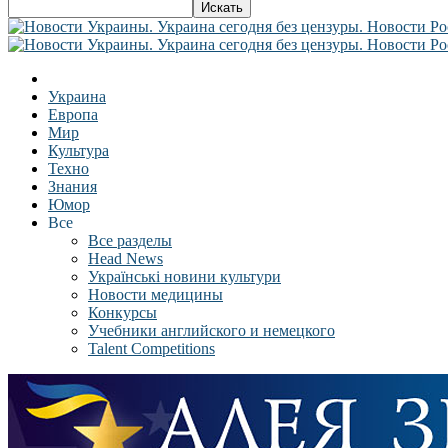
Украина
Европа
Мир
Культура
Техно
Знания
Юмор
Все
Все разделы
Head News
Українські новини культури
Новости медицины
Конкурсы
Учебники английского и немецкого
Talent Competitions