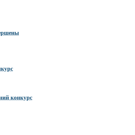
вершены
нкурс
ий конкурс