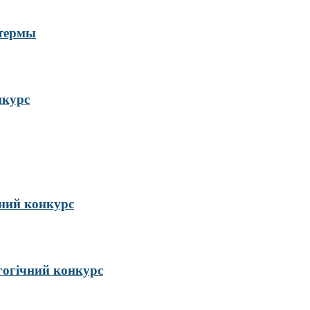
 термы
нкурс
ий конкурс
гогічний конкурс