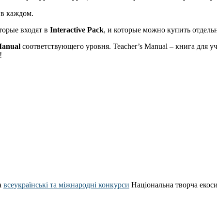
 в каждом.
торые входят в
Interactive Pack
, и которые можно купить отдель
Manual
соответствующего уровня. Teacher’s Manual – книга для
!
а
всеукраїнські та міжнародні конкурси
Національна творча екос