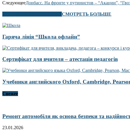
Следующее
Донбасс. На фронте у путинистов – “Акации”, “Гв
В ЭТОМ РАЗДЕЛЕ ТАКЖЕ
СМОТРЕТЬ БОЛЬШЕ
Гаряча лінія “Школа офлайн”
Сертифікат для вчителя – атестація педагогів
Учебники английского Oxford, Cambridge, Pearson,
Свежее
Ремонт автомобіля як основа безпеки та надійност
23.01.2026