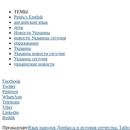
ТЕМЫ
Pingu’s English
английский язык
дети
Новости Украины
новости Украины сегодня
образование
Украина
Украина новости сегодня
Украина сегодня
украинские новости
Facebook
Twitter
Pinterest
WhatsApp
Telegram
Viber
Linkedin
ReddIt
Предыдущее
Язык народов Донбасса и история отечества. Табе