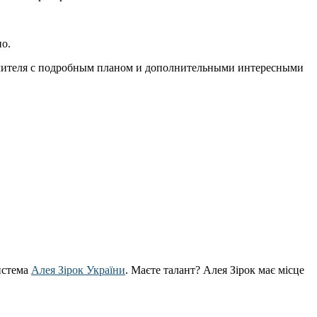
но.
 учителя с подробным планом и дополнительными интересными
истема
Алея Зірок України
. Маєте талант? Алея Зірок має місце