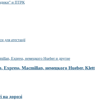
оздики” и ПТРК
 Express, Macmillan, немецкого Hueber, Klett
і на дорозі