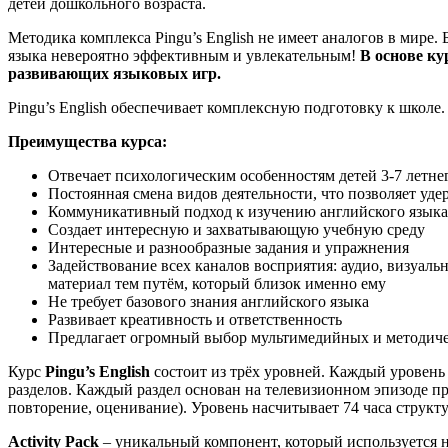
детей дошкольного возраста.
Методика комплекса Pingu’s English не имеет аналогов в мире
языка невероятно эффективным и увлекательным!
В основе ку
развивающих языковых игр.
Pingu’s English обеспечивает комплексную подготовку к школе.
Преимущества курса:
Отвечает психологическим особенностям детей 3-7 летнег
Постоянная смена видов деятельности, что позволяет уд
Коммуникативный подход к изучению английского языка
Создает интересную и захватывающую учебную среду
Интересные и разнообразные задания и упражнения
Задействование всех каналов восприятия: аудио, визуальн
материал тем путём, который близок именно ему
Не требует базового знания английского языка
Развивает креативность и ответственность
Предлагает огромный выбор мультимедийных и методиче
Курс
Pingu’s English
состоит из трёх уровней. Каждый уровень
разделов. Каждый раздел основан на телевизионном эпизоде пр
повторение, оценивание). Уровень насчитывает 74 часа структу
Activity Pack
– уникальный компонент, который используется на