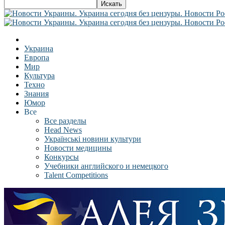
Украина
Европа
Мир
Культура
Техно
Знания
Юмор
Все
Все разделы
Head News
Українські новини культури
Новости медицины
Конкурсы
Учебники английского и немецкого
Talent Competitions