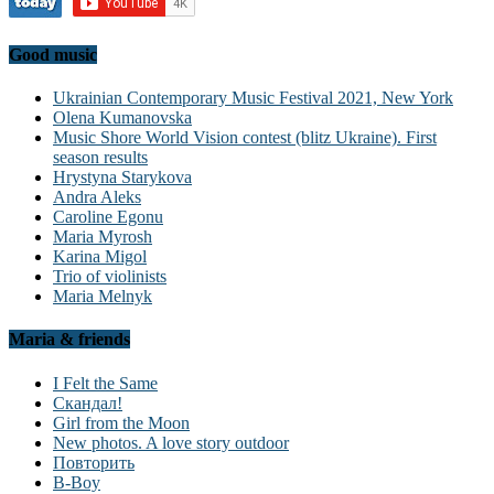
Good music
Ukrainian Contemporary Music Festival 2021, New York
Olena Kumanovska
Music Shore World Vision contest (blitz Ukraine). First
season results
Hrystyna Starykova
Andra Aleks
Caroline Egonu
Maria Myrosh
Karina Migol
Trio of violinists
Maria Melnyk
Maria & friends
I Felt the Same
Скандал!
Girl from the Moon
New photos. A love story outdoor
Повторить
B-Boy