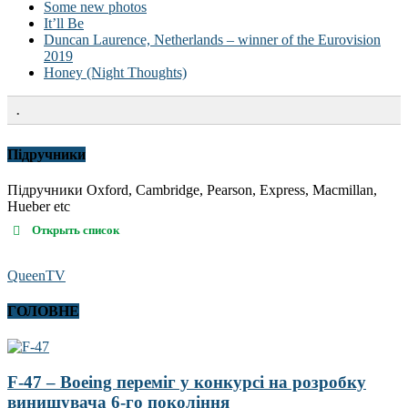
Some new photos
It’ll Be
Duncan Laurence, Netherlands – winner of the Eurovision
2019
Honey (Night Thoughts)
.
Підручники
Підручники Oxford, Cambridge, Pearson, Express, Macmillan,
Hueber etc
Открыть список
QueenTV
ГОЛОВНЕ
F-47 – Boeing переміг у конкурсі на розробку
винищувача 6-го покоління