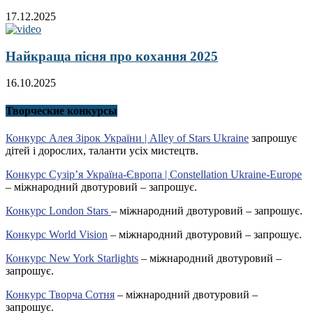
17.12.2025
Найкраща пісня про кохання 2025
16.10.2025
Творческие конкурсы
Конкурс Алея Зірок України | Alley of Stars Ukraine
запрошує
дітей і дорослих, таланти усіх мистецтв.
Конкурс Сузір’я Україна-Європа | Constellation Ukraine-Europe
– міжнародний двотуровий – запрошує.
Конкурс London Stars
– міжнародний двотуровий – запрошує.
Конкурс World Vision
– міжнародний двотуровий – запрошує.
Конкурс New York Starlights
– міжнародний двотуровий –
запрошує.
Конкурс Творча Сотня
– міжнародний двотуровий –
запрошує.