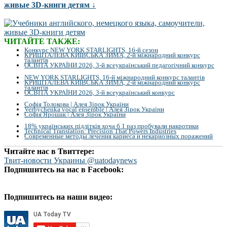
живые 3D-книги детям ↓
ЧИТАЙТЕ ТАКЖЕ:
Конкурс NEW YORK STARLIGHTS, 16-й сезон
КРИШТАЛЕВА КИЇВСЬКА ЗИМА, 2-й міжнародний конкурс
талантів
ОСВІТА УКРАЇНИ 2026, 3-й всеукраїнський педагогічний конкурс
NEW YORK STARLIGHTS, 16-й міжнародний конкурс талантів
КРИШТАЛЕВА КИЇВСЬКА ЗИМА, 2-й міжнародний конкурс
талантів
ОСВІТА УКРАЇНИ 2026, 3-й всеукраїнський конкурс
Софія Толокова | Алея Зірок України
Verbychenka vocal ensemble | Алея Зірок України
Софія Ярошак | Алея Зірок України
18% українських підлітків хоча б 1 раз пробували накротики
Technical Translation: Precision That Powers Industries
Современные методы лечения кариеса и некариозных поражений
Читайте нас в Твиттере:
Твит-новости Украины @uatodaynews
Подпишитесь на нас в Facebook:
Подпишитесь на наши видео: