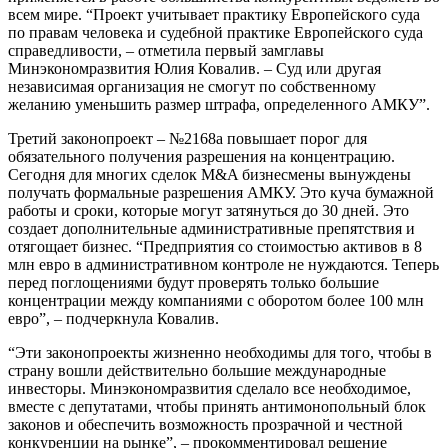
всем мире. “Проект учитывает практику Европейского суда
по правам человека и судебной практике Европейского суда
справедливости, – отметила первый замглавы
Минэкономразвития Юлия Ковалив. – Суд или другая
независимая организация не смогут по собственному
желанию уменьшить размер штрафа, определенного АМКУ”.
Третий законопроект – №2168а повышает порог для
обязательного получения разрешения на концентрацию.
Сегодня для многих сделок M&A бизнесмены вынуждены
получать формальные разрешения АМКУ. Это куча бумажной
работы и сроки, которые могут затянуться до 30 дней. Это
создает дополнительные административные препятствия и
отягощает бизнес. “Предприятия со стоимостью активов в 8
млн евро в административном контроле не нуждаются. Теперь
перед поглощениями будут проверять только большие
концентрации между компаниями с оборотом более 100 млн
евро”, – подчеркнула Ковалив.
“Эти законопроекты жизненно необходимы для того, чтобы в
страну вошли действительно большие международные
инвесторы. Минэкономразвития сделало все необходимое,
вместе с депутатами, чтобы принять антимонопольный блок
законов и обеспечить возможность прозрачной и честной
конкуренции на рынке”, – прокомментировал решение