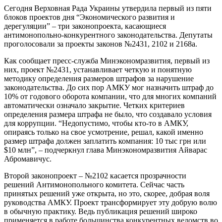
Сегодня Верховная Рада Украины утвердила первый из пяти
блоков проектов дня “Экономического развития и
дерегуляции” – три законопроекта, касающиеся
антимонопольно-конкурентного законодательства. Депутаты
проголосовали за проекты законов №2431, 2102 и 2168а.
Как сообщает пресс-служба Минэкономразвития, первый из
них, проект №2431, устанавливает четкую и понятную
методику определения размеров штрафов за нарушение
законодательства. До сих пор АМКУ мог назначить штраф до
10% от годового оборота компании, что для многих компаний
автоматически означало закрытие. Четких критериев
определения размера штрафа не было, что создавало условия
для коррупции. “Недопустимо, чтобы кто-то в АМКУ,
опираясь только на свое усмотрение, решал, какой именно
размер штрафа должен заплатить компания: 10 тыс грн или
$10 млн”, – подчеркнул глава Минэкономразвития Айварас
Абромавичус.
Второй законопроект – №2102 касается прозрачности
решений Антимонопольного комитета. Сейчас часть
принятых решений уже открыта, но это, скорее, добрая воля
руководства АМКУ. Проект трансформирует эту добрую волю
в обычную практику. Ведь публикация решений широко
применяется в работе большинства конкурентных ведомств во