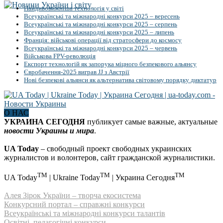
Найдивовижніша технологія у світі
Всеукраїнські та міжнародні конкурси 2025 – вересень
Всеукраїнські та міжнародні конкурси 2025 – серпень
Всеукраїнські та міжнародні конкурси 2025 – липень
Франція: військові операції від стратосфери до космосу
Всеукраїнські та міжнародні конкурси 2025 – червень
Військова FPV-революція
Експорт технологій як запорука міцного безпекового альянсу
Євробачення-2025 виграв JJ з Австрії
Нові безпекові альянси як альтернатива світовому порядку диктатур
О НАС
УКРАИНА СЕГОДНЯ
публикует самые важные, актуальные
новости Украины и мира
.
UA Today
– свободный проект свободных украинских
журналистов и волонтеров, сайт гражданской журналистики.
TM
TM
TM
UA Today
| Ukraine Today
| Украина Сегодня
Алея Зірок України – творча екосистема
Конкурсний портал – справжні конкурси
Всеукраїнські та міжнародні конкурси талантів
Освітні, педагогічні конкурси