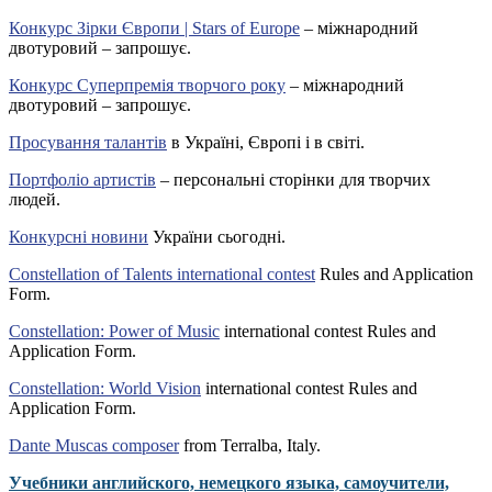
Конкурс Зірки Європи | Stars of Europe
– міжнародний
двотуровий – запрошує.
Конкурс Суперпремія творчого року
– міжнародний
двотуровий – запрошує.
Просування талантів
в Україні, Європі і в світі.
Портфоліо артистів
– персональні сторінки для творчих
людей.
Конкурсні новини
України сьогодні.
Constellation of Talents international contest
Rules and Application
Form.
Constellation: Power of Music
international contest Rules and
Application Form.
Constellation: World Vision
international contest Rules and
Application Form.
Dante Muscas composer
from Terralba, Italy.
Учебники английского, немецкого языка, самоучители,