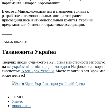
парламента Айварас Абромавичус.
Вместе с Минэкономразвития и парламентариями к
разработке антимонопольных инициатив ранее
присоединились Антимонопольный комитет Украины,
представители бизнеса и отраслевые ассоциации.
_____
ТАКОЖ ЦІКАВО:
Талановита Україна
Творчих людей будь-якого віку і рівня майстерності запрошує
на
всеукраїнські та міжнародні конкурси
Національна творча
екосистема
Алея Зірок України
. Маєте талант? Алея Зірок має
місце для вас!
ТЕМЫ
бизнес
монополии