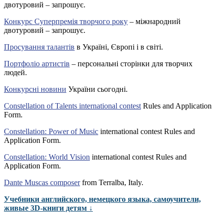
двотуровий – запрошує.
Конкурс Суперпремія творчого року
– міжнародний
двотуровий – запрошує.
Просування талантів
в Україні, Європі і в світі.
Портфоліо артистів
– персональні сторінки для творчих
людей.
Конкурсні новини
України сьогодні.
Constellation of Talents international contest
Rules and Application
Form.
Constellation: Power of Music
international contest Rules and
Application Form.
Constellation: World Vision
international contest Rules and
Application Form.
Dante Muscas composer
from Terralba, Italy.
Учебники английского, немецкого языка, самоучители,
живые 3D-книги детям ↓