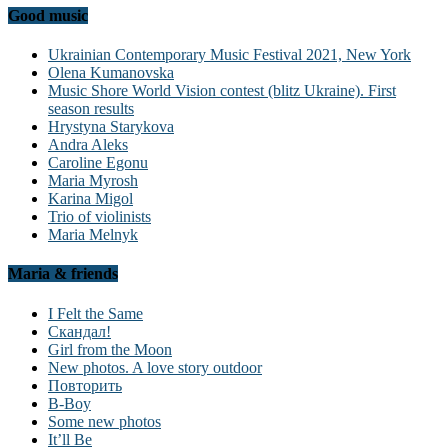
Good music
Ukrainian Contemporary Music Festival 2021, New York
Olena Kumanovska
Music Shore World Vision contest (blitz Ukraine). First
season results
Hrystyna Starykova
Andra Aleks
Caroline Egonu
Maria Myrosh
Karina Migol
Trio of violinists
Maria Melnyk
Maria & friends
I Felt the Same
Скандал!
Girl from the Moon
New photos. A love story outdoor
Повторить
B-Boy
Some new photos
It’ll Be