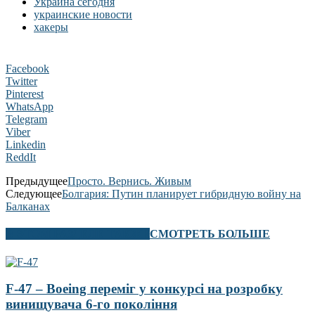
Украина сегодня
украинские новости
хакеры
Facebook
Twitter
Pinterest
WhatsApp
Telegram
Viber
Linkedin
ReddIt
Предыдущее
Просто. Вернись. Живым
Следующее
Болгария: Путин планирует гибридную войну на
Балканах
В ЭТОМ РАЗДЕЛЕ ТАКЖЕ
СМОТРЕТЬ БОЛЬШЕ
F-47 – Boeing переміг у конкурсі на розробку
винищувача 6-го покоління