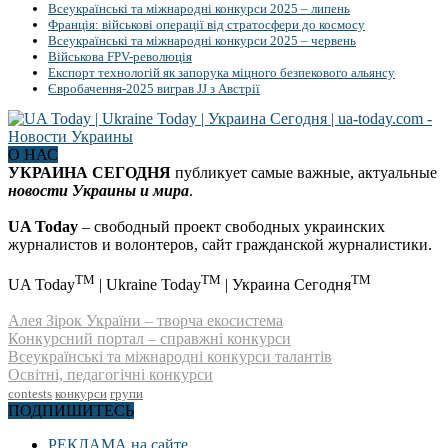
Всеукраїнські та міжнародні конкурси 2025 – липень
Франція: військові операції від стратосфери до космосу
Всеукраїнські та міжнародні конкурси 2025 – червень
Військова FPV-революція
Експорт технологій як запорука міцного безпекового альянсу
Євробачення-2025 виграв JJ з Австрії
О НАС
УКРАИНА СЕГОДНЯ
публикует самые важные, актуальные
новости Украины и мира
.
UA Today
– свободный проект свободных украинских
журналистов и волонтеров, сайт гражданской журналистики.
TM
TM
TM
UA Today
| Ukraine Today
| Украина Сегодня
Алея Зірок України – творча екосистема
Конкурсний портал – справжні конкурси
Всеукраїнські та міжнародні конкурси талантів
Освітні, педагогічні конкурси
contests
конкурси
групи
ПОДПИШИТЕСЬ
РЕКЛАМА на сайте