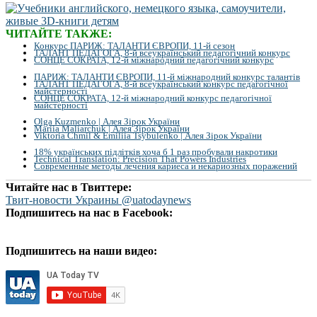
ЧИТАЙТЕ ТАКЖЕ:
Конкурс ПАРИЖ: ТАЛАНТИ ЄВРОПИ, 11-й сезон
ТАЛАНТ ПЕДАГОГА, 8-й всеукраїнський педагогічний конкурс
СОНЦЕ СОКРАТА, 12-й міжнародний педагогічний конкурс
ПАРИЖ: ТАЛАНТИ ЄВРОПИ, 11-й міжнародний конкурс талантів
ТАЛАНТ ПЕДАГОГА, 8-й всеукраїнський конкурс педагогічної
майстерності
СОНЦЕ СОКРАТА, 12-й міжнародний конкурс педагогічної
майстерності
Olga Kuzmenko | Алея Зірок України
Mariia Maliarchuk | Алея Зірок України
Viktoria Chmil & Emiliia Tsybulenko | Алея Зірок України
18% українських підлітків хоча б 1 раз пробували накротики
Technical Translation: Precision That Powers Industries
Современные методы лечения кариеса и некариозных поражений
Читайте нас в Твиттере:
Твит-новости Украины @uatodaynews
Подпишитесь на нас в Facebook:
Подпишитесь на наши видео: