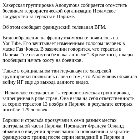
Хакерская группировка Anonymous собирается отомстить
боевикам террористической организации Исламское
государство за теракты в Париже.
Об этом сообщает французский телеканал BFM.
Видеообращение на французском языке появилось на
YouTube. Его зачитывает измененным голосом человек в
маске Гая Фокса. В заявлении говорится, что теракты в
Париже “не останутся безнаказанными”. Кроме того, хакеры
пообещали начать охоту на боевиков.
Также в официальном твиттер-аккаунте хакерской
группировки появились слова о том, что Anonymous объявила
войну ИГ еще до выхода данного видео.
“Исламское государство” – террористическая группировка,
запрещенная в ряде стран. Она взяла на себя ответственность
за серию терактов 13 ноября в Париже, в результате которых
погибли 129 человек.
Взрывы и стрельба прозвучали в семи разных местах
центральной части Парижа. Президент Франсуа Олланд
объявил о введении чрезвычайного положения и закрытии
французских границ после серии нападений в Париже и