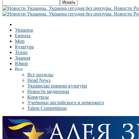
Украина
Европа
Мир
Культура
Техно
Знания
Юмор
Все
Все разделы
Head News
Українські новини культури
Новости медицины
Конкурсы
Учебники английского и немецкого
Talent Competitions