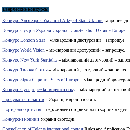
Творческие конкурсы
Конкурс Алея Зірок України | Alley of Stars Ukraine
запрошує діт
Конкурс Сузір’я Україна-Європа | Constellation Ukraine-Europe
– 
Конкурс London Stars
– міжнародний двотуровий – запрошує.
Конкурс World Vision
– міжнародний двотуровий – запрошує.
Конкурс New York Starlights
– міжнародний двотуровий – запро
Конкурс Творча Сотня
– міжнародний двотуровий – запрошує.
Конкурс Зірки Європи | Stars of Europe
– міжнародний двотуров
Конкурс Суперпремія творчого року
– міжнародний двотуровий
Просування талантів
в Україні, Європі і в світі.
Портфоліо артистів
– персональні сторінки для творчих людей.
Конкурсні новини
України сьогодні.
Constellation of Talents international contest
Rules and Application F