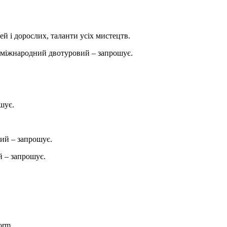
ей і дорослих, таланти усіх мистецтв.
міжнародний двотуровий – запрошує.
шує.
ий – запрошує.
 – запрошує.
orm.