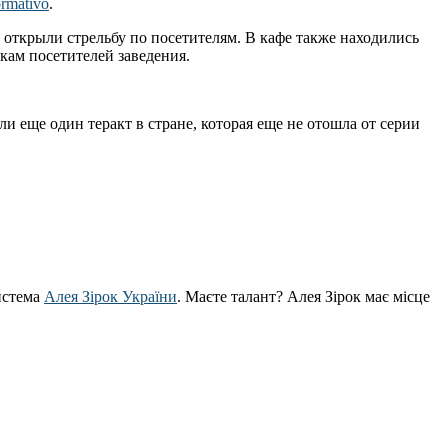
rmativo
.
 открыли стрельбу по посетителям. В кафе также находились
кам посетителей заведения.
и еще один теракт в стране, которая еще не отошла от серии
истема
Алея Зірок України
. Маєте талант? Алея Зірок має місце