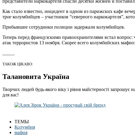
представители наркокартеля спасли десятки жизней и постави
Как стало известно, инцидент в одном из парижских кафе веч
трое колумбийцев – участников “северного наркокартеля”, кот
Прибывшие сотрудники полиции задержали колумбийцев.
Теперь перед французскими правоохранителями встал вопрос: ч
атак террористов 13 ноября. Скорее всего колумбийских маф
_____
ТАКОЖ ЦІКАВО:
Талановита Україна
Творчих людей будь-якого віку і рівня майстерності запрошує н
для вас!
ТЕМЫ
Колумбия
мафия