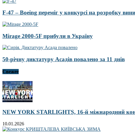
F-47 – Boeing переміг у конкурсі на розробку ви
Mirage 2000-5F прибули в Україну
50-річну диктатуру Асадів повалено за 11 днів
Свежее
NEW YORK STARLIGHTS, 16-й міжнародний ко
10.01.2026