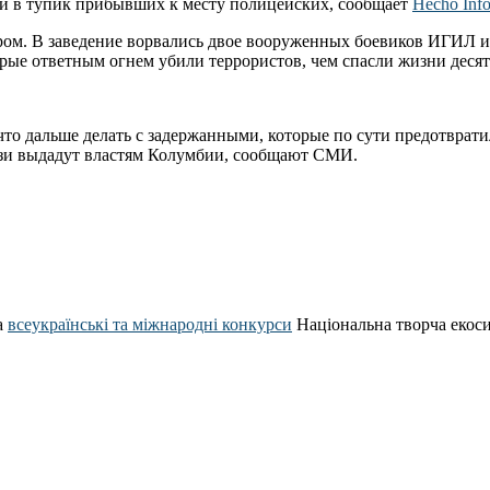
ли в тупик прибывших к месту полицейских, сообщает
Hecho Info
ером. В заведение ворвались двое вооруженных боевиков ИГИЛ и
орые ответным огнем убили террористов, чем спасли жизни десят
то дальше делать с задержанными, которые по сути предотвратил
иози выдадут властям Колумбии, сообщают СМИ.
а
всеукраїнські та міжнародні конкурси
Національна творча екос