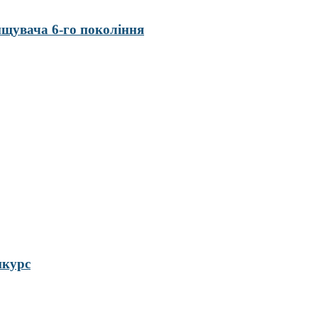
нищувача 6-го покоління
нкурс