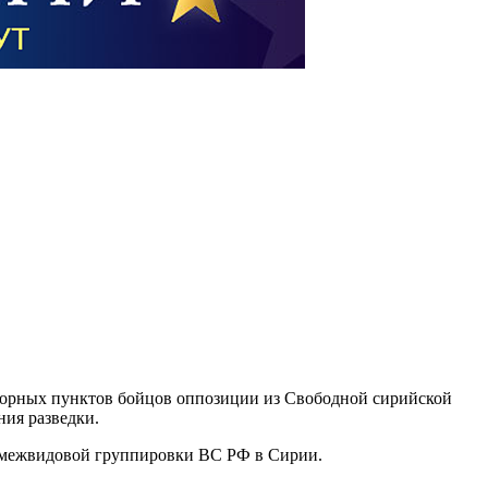
опорных пунктов бойцов оппозиции из Свободной сирийской
ния разведки.
я межвидовой группировки ВС РФ в Сирии.