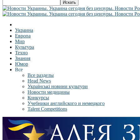
Украина
Европа
Мир
Культура
Техно
Знания
Юмор
Все
Все разделы
Head News
Українські новини культури
Новости медицины
Конкурсы
Учебники английского и немецкого
Talent Competitions