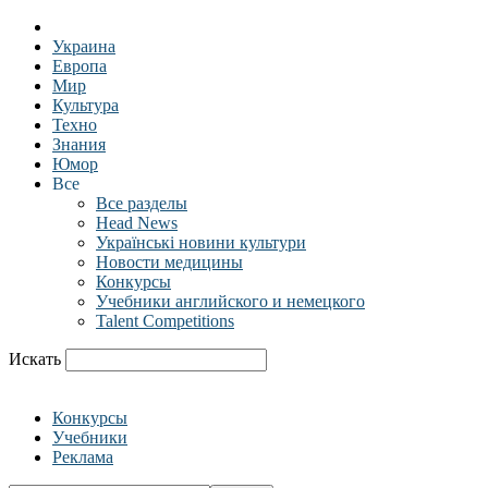
Украина
Европа
Мир
Культура
Техно
Знания
Юмор
Все
Все разделы
Head News
Українські новини культури
Новости медицины
Конкурсы
Учебники английского и немецкого
Talent Competitions
Искать
Конкурсы
Учебники
Реклама