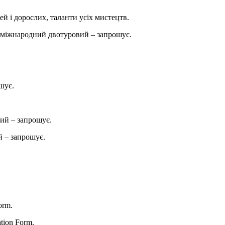
ей і дорослих, таланти усіх мистецтв.
міжнародний двотуровий – запрошує.
шує.
ий – запрошує.
 – запрошує.
orm.
ation Form.