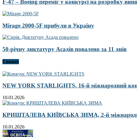
F-47 – Boeing переміг у конкурсі на розробку ви
Mirage 2000-5F прибули в Україну
50-річну диктатуру Асадів повалено за 11 днів
Свежее
NEW YORK STARLIGHTS, 16-й міжнародний ко
10.01.2026
КРИШТАЛЕВА КИЇВСЬКА ЗИМА, 2-й міжнародн
10.01.2026