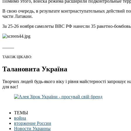
Помимо этого, войска режима расширили подконтрольные тер
В свою очередь, в результате контрнаступательных действий п
части Латакии.
За 25-26 ноября самолеты ВВС РФ нанесли 35 ракетно-бомбовы
_____
ТАКОЖ ЦІКАВО:
Талановита Україна
Творчих людей будь-якого віку і рівня майстерності запрошує н
для вас!
ТЕМЫ
война
вторжение России
Новости Украины