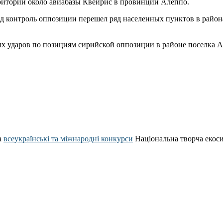
ритории около авиабазы Квейрис в провинции Алеппо.
од контроль оппозиции перешел ряд населенных пунктов в района
х ударов по позициям сирийской оппозиции в районе поселка Аз
а
всеукраїнські та міжнародні конкурси
Національна творча екос