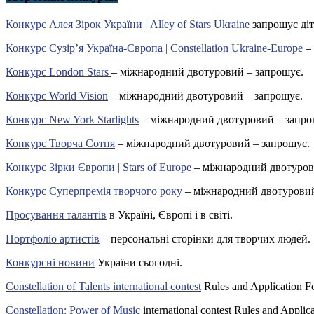
Конкурс Алея Зірок України | Alley of Stars Ukraine
запрошує діт
Конкурс Сузір’я Україна-Європа | Constellation Ukraine-Europe
– 
Конкурс London Stars
– міжнародний двотуровий – запрошує.
Конкурс World Vision
– міжнародний двотуровий – запрошує.
Конкурс New York Starlights
– міжнародний двотуровий – запро
Конкурс Творча Сотня
– міжнародний двотуровий – запрошує.
Конкурс Зірки Європи | Stars of Europe
– міжнародний двотуров
Конкурс Суперпремія творчого року
– міжнародний двотуровий
Просування талантів
в Україні, Європі і в світі.
Портфоліо артистів
– персональні сторінки для творчих людей.
Конкурсні новини
України сьогодні.
Constellation of Talents international contest
Rules and Application F
Constellation: Power of Music
international contest Rules and Applic