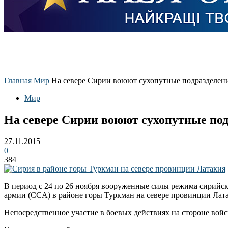
Главная
Мир
На севере Сирии воюют сухопутные подразделен
Мир
На севере Сирии воюют сухопутные по
27.11.2015
0
384
В период с 24 по 26 ноября вооруженные силы режима сирийс
армии (CCА) в районе горы Туркман на севере провинции Лата
Непосредственное участие в боевых действиях на стороне во