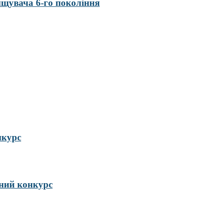
нищувача 6-го покоління
нкурс
ий конкурс