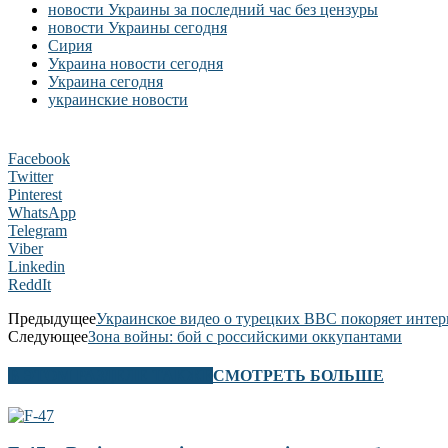
новости Украины за последний час без цензуры
новости Украины сегодня
Сирия
Украина новости сегодня
Украина сегодня
украинские новости
Facebook
Twitter
Pinterest
WhatsApp
Telegram
Viber
Linkedin
ReddIt
Предыдущее
Украинское видео о турецких ВВС покоряет интер
Следующее
Зона войны: бой с российскими оккупантами
В ЭТОМ РАЗДЕЛЕ ТАКЖЕ
СМОТРЕТЬ БОЛЬШЕ