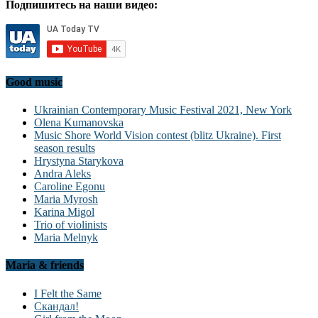
Подпишитесь на наши видео:
Good music
Ukrainian Contemporary Music Festival 2021, New York
Olena Kumanovska
Music Shore World Vision contest (blitz Ukraine). First
season results
Hrystyna Starykova
Andra Aleks
Caroline Egonu
Maria Myrosh
Karina Migol
Trio of violinists
Maria Melnyk
Maria & friends
I Felt the Same
Скандал!