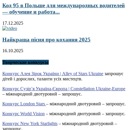
Код 95 в Польше для международных водителей
— обучение и работа...
17.12.2025
Найкраща пісня про кохання 2025
16.10.2025
Творческие конкурсы
Конкурс Алея Зірок України | Alley of Stars Ukraine
запрошує
дітей і дорослих, таланти усіх мистецтв.
Конкурс Сузір’я Україна-Європа | Constellation Ukraine-Europe
– міжнародний двотуровий – запрошує.
Конкурс London Stars
– міжнародний двотуровий – запрошує.
Конкурс World Vision
– міжнародний двотуровий – запрошує.
Конкурс New York Starlights
– міжнародний двотуровий –
запрошує.