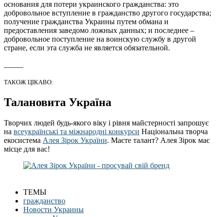
основания для потери украинского гражданства: это
добровольное вступление в гражданство другого государства;
получение гражданства Украины путем обмана и
предоставления заведомо ложных данных; и последнее –
добровольное поступление на воинскую службу в другой
стране, если эта служба не является обязательной.
_____
ТАКОЖ ЦІКАВО:
Талановита Україна
Творчих людей будь-якого віку і рівня майстерності запрошує
на
всеукраїнські та міжнародні конкурси
Національна творча
екосистема
Алея Зірок України
. Маєте талант? Алея Зірок має
місце для вас!
ТЕМЫ
гражданство
Новости Украины