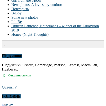
Girl from the Moon
New photos. A love story outdoor
Повторить
B-Boy
Some new photos
It’ll Be
Duncan Laurence, Netherlands – winner of the Eurovision
2019
Honey (Night Thoughts)
.
Підручники
Підручники Oxford, Cambridge, Pearson, Express, Macmillan,
Hueber etc
Открыть список
QueenTV
ГОЛОВНЕ