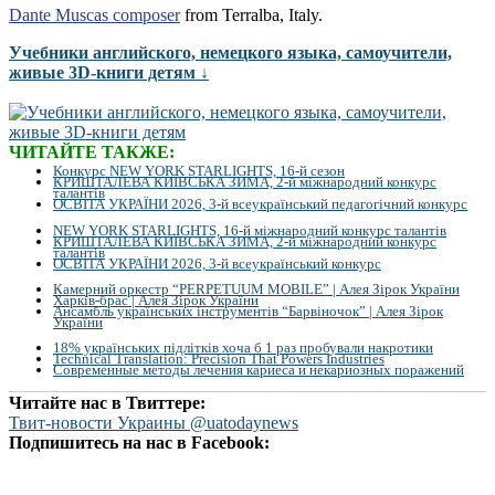
Dante Muscas composer
from Terralba, Italy.
Учебники английского, немецкого языка, самоучители,
живые 3D-книги детям ↓
ЧИТАЙТЕ ТАКЖЕ:
Конкурс NEW YORK STARLIGHTS, 16-й сезон
КРИШТАЛЕВА КИЇВСЬКА ЗИМА, 2-й міжнародний конкурс
талантів
ОСВІТА УКРАЇНИ 2026, 3-й всеукраїнський педагогічний конкурс
NEW YORK STARLIGHTS, 16-й міжнародний конкурс талантів
КРИШТАЛЕВА КИЇВСЬКА ЗИМА, 2-й міжнародний конкурс
талантів
ОСВІТА УКРАЇНИ 2026, 3-й всеукраїнський конкурс
Камерний оркестр “PERPETUUM MOBILE” | Алея Зірок України
Харків-брас | Алея Зірок України
Ансамбль українських інструментів “Барвіночок” | Алея Зірок
України
18% українських підлітків хоча б 1 раз пробували накротики
Technical Translation: Precision That Powers Industries
Современные методы лечения кариеса и некариозных поражений
Читайте нас в Твиттере:
Твит-новости Украины @uatodaynews
Подпишитесь на нас в Facebook: