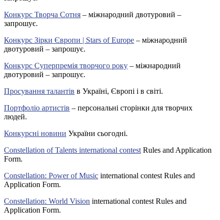
Конкурс Творча Сотня
– міжнародний двотуровий –
запрошує.
Конкурс Зірки Європи | Stars of Europe
– міжнародний
двотуровий – запрошує.
Конкурс Суперпремія творчого року
– міжнародний
двотуровий – запрошує.
Просування талантів
в Україні, Європі і в світі.
Портфоліо артистів
– персональні сторінки для творчих
людей.
Конкурсні новини
України сьогодні.
Constellation of Talents international contest
Rules and Application
Form.
Constellation: Power of Music
international contest Rules and
Application Form.
Constellation: World Vision
international contest Rules and
Application Form.