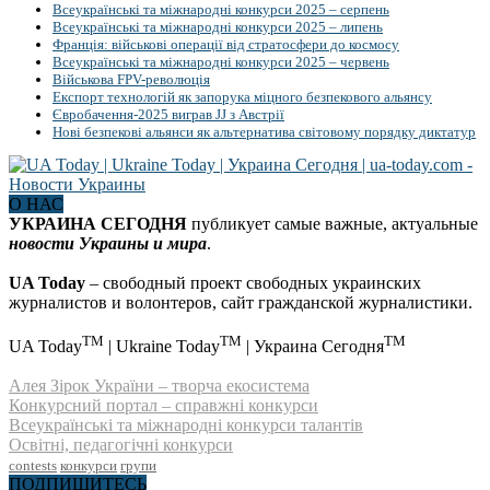
Всеукраїнські та міжнародні конкурси 2025 – серпень
Всеукраїнські та міжнародні конкурси 2025 – липень
Франція: військові операції від стратосфери до космосу
Всеукраїнські та міжнародні конкурси 2025 – червень
Військова FPV-революція
Експорт технологій як запорука міцного безпекового альянсу
Євробачення-2025 виграв JJ з Австрії
Нові безпекові альянси як альтернатива світовому порядку диктатур
О НАС
УКРАИНА СЕГОДНЯ
публикует самые важные, актуальные
новости Украины и мира
.
UA Today
– свободный проект свободных украинских
журналистов и волонтеров, сайт гражданской журналистики.
TM
TM
TM
UA Today
| Ukraine Today
| Украина Сегодня
Алея Зірок України – творча екосистема
Конкурсний портал – справжні конкурси
Всеукраїнські та міжнародні конкурси талантів
Освітні, педагогічні конкурси
contests
конкурси
групи
ПОДПИШИТЕСЬ