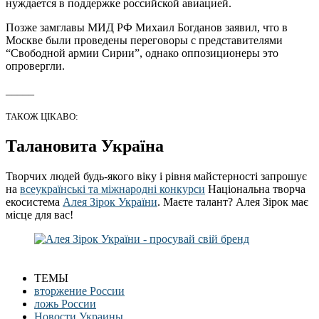
нуждается в поддержке российской авиацией.
Позже замглавы МИД РФ Михаил Богданов заявил, что в
Москве были проведены переговоры с представителями
“Свободной армии Сирии”, однако оппозиционеры это
опровергли.
_____
ТАКОЖ ЦІКАВО:
Талановита Україна
Творчих людей будь-якого віку і рівня майстерності запрошує
на
всеукраїнські та міжнародні конкурси
Національна творча
екосистема
Алея Зірок України
. Маєте талант? Алея Зірок має
місце для вас!
ТЕМЫ
вторжение России
ложь России
Новости Украины