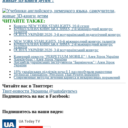
живые 3D-книги детям ↓
ЧИТАЙТЕ ТАКЖЕ:
Конкурс NEW YORK STARLIGHTS, 16-й сезон
КРИШТАЛЕВА КИЇВСЬКА ЗИМА, 2-й міжнародний конкурс
талантів
ОСВІТА УКРАЇНИ 2026, 3-й всеукраїнський педагогічний конкурс
NEW YORK STARLIGHTS, 16-й міжнародний конкурс талантів
КРИШТАЛЕВА КИЇВСЬКА ЗИМА, 2-й міжнародний конкурс
талантів
ОСВІТА УКРАЇНИ 2026, 3-й всеукраїнський конкурс
Камерний оркестр “PERPETUUM MOBILE” | Алея Зірок України
Харків-брас | Алея Зірок України
Ансамбль українських інструментів “Барвіночок” | Алея Зірок
України
18% українських підлітків хоча б 1 раз пробували накротики
Technical Translation: Precision That Powers Industries
Современные методы лечения кариеса и некариозных поражений
Читайте нас в Твиттере:
Твит-новости Украины @uatodaynews
Подпишитесь на нас в Facebook:
Подпишитесь на наши видео: