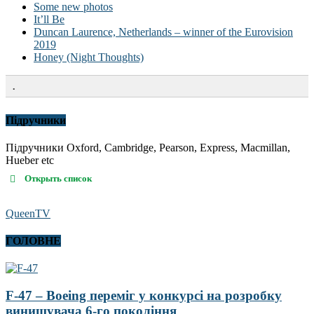
Some new photos
It’ll Be
Duncan Laurence, Netherlands – winner of the Eurovision
2019
Honey (Night Thoughts)
.
Підручники
Підручники Oxford, Cambridge, Pearson, Express, Macmillan,
Hueber etc
Открыть список
QueenTV
ГОЛОВНЕ
F-47 – Boeing переміг у конкурсі на розробку
винищувача 6-го покоління