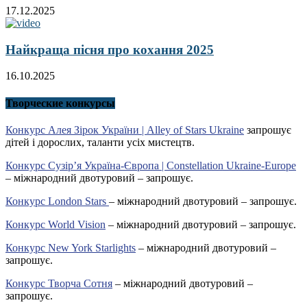
17.12.2025
Найкраща пісня про кохання 2025
16.10.2025
Творческие конкурсы
Конкурс Алея Зірок України | Alley of Stars Ukraine
запрошує
дітей і дорослих, таланти усіх мистецтв.
Конкурс Сузір’я Україна-Європа | Constellation Ukraine-Europe
– міжнародний двотуровий – запрошує.
Конкурс London Stars
– міжнародний двотуровий – запрошує.
Конкурс World Vision
– міжнародний двотуровий – запрошує.
Конкурс New York Starlights
– міжнародний двотуровий –
запрошує.
Конкурс Творча Сотня
– міжнародний двотуровий –
запрошує.