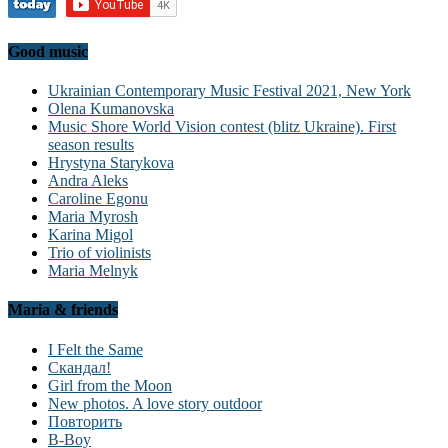
Good music
Ukrainian Contemporary Music Festival 2021, New York
Olena Kumanovska
Music Shore World Vision contest (blitz Ukraine). First
season results
Hrystyna Starykova
Andra Aleks
Caroline Egonu
Maria Myrosh
Karina Migol
Trio of violinists
Maria Melnyk
Maria & friends
I Felt the Same
Скандал!
Girl from the Moon
New photos. A love story outdoor
Повторить
B-Boy