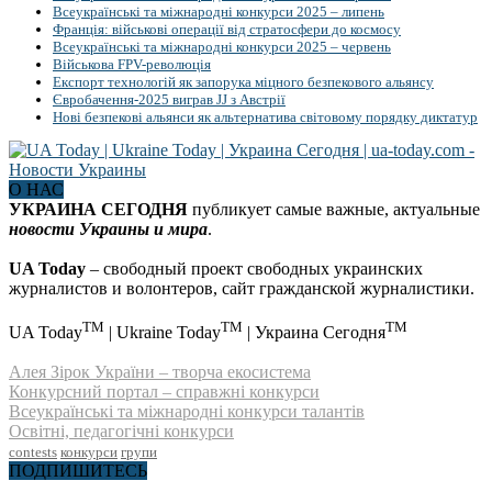
Всеукраїнські та міжнародні конкурси 2025 – липень
Франція: військові операції від стратосфери до космосу
Всеукраїнські та міжнародні конкурси 2025 – червень
Військова FPV-революція
Експорт технологій як запорука міцного безпекового альянсу
Євробачення-2025 виграв JJ з Австрії
Нові безпекові альянси як альтернатива світовому порядку диктатур
О НАС
УКРАИНА СЕГОДНЯ
публикует самые важные, актуальные
новости Украины и мира
.
UA Today
– свободный проект свободных украинских
журналистов и волонтеров, сайт гражданской журналистики.
TM
TM
TM
UA Today
| Ukraine Today
| Украина Сегодня
Алея Зірок України – творча екосистема
Конкурсний портал – справжні конкурси
Всеукраїнські та міжнародні конкурси талантів
Освітні, педагогічні конкурси
contests
конкурси
групи
ПОДПИШИТЕСЬ