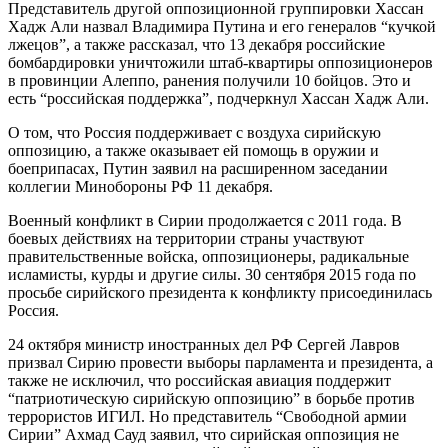
Представитель другой оппозиционной группировки Хассан
Хадж Али назвал Владимира Путина и его генералов “кучкой
лжецов”, а также рассказал, что 13 декабря российские
бомбардировки уничтожили штаб-квартиры оппозиционеров
в провинции Алеппо, ранения получили 10 бойцов. Это и
есть “российская поддержка”, подчеркнул Хассан Хадж Али.
О том, что Россия поддерживает с воздуха сирийскую
оппозицию, а также оказывает ей помощь в оружии и
боеприпасах, Путин заявил на расширенном заседании
коллегии Минобороны РФ 11 декабря.
Военный конфликт в Сирии продолжается с 2011 года. В
боевых действиях на территории страны участвуют
правительственные войска, оппозиционеры, радикальные
исламисты, курды и другие силы. 30 сентября 2015 года по
просьбе сирийского президента к конфликту присоединилась
Россия.
24 октября министр иностранных дел РФ Сергей Лавров
призвал Сирию провести выборы парламента и президента, а
также не исключил, что российская авиация поддержит
“патриотическую сирийскую оппозицию” в борьбе против
террористов ИГИЛ. Но представитель “Свободной армии
Сирии” Ахмад Сауд заявил, что сирийская оппозиция не