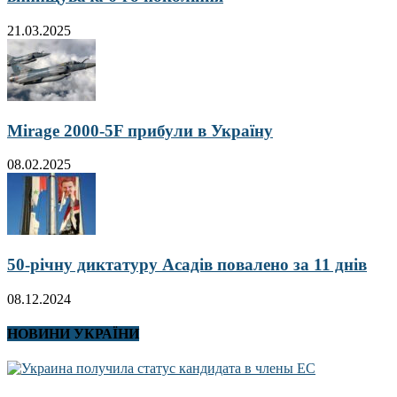
21.03.2025
Mirage 2000-5F прибули в Україну
08.02.2025
50-річну диктатуру Асадів повалено за 11 днів
08.12.2024
НОВИНИ УКРАЇНИ