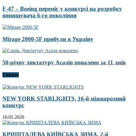
F-47 – Boeing переміг у конкурсі на розробку
винищувача 6-го покоління
Mirage 2000-5F прибули в Україну
50-річну диктатуру Асадів повалено за 11 днів
Свежее
NEW YORK STARLIGHTS, 16-й міжнародний
конкурс
10.01.2026
КРИШТАЛЕВА КИЇВСЬКА ЗИМА, 2-й