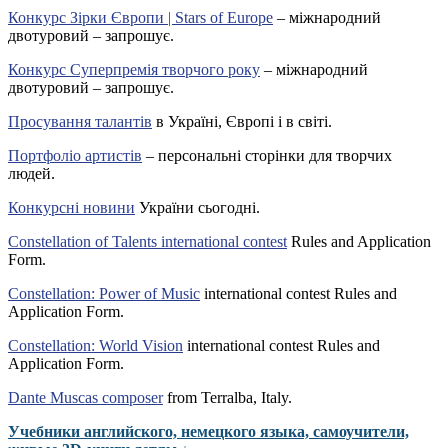
Конкурс Зірки Європи | Stars of Europe
– міжнародний
двотуровий – запрошує.
Конкурс Суперпремія творчого року
– міжнародний
двотуровий – запрошує.
Просування талантів
в Україні, Європі і в світі.
Портфоліо артистів
– персональні сторінки для творчих
людей.
Конкурсні новини
України сьогодні.
Constellation of Talents international contest
Rules and Application
Form.
Constellation: Power of Music
international contest Rules and
Application Form.
Constellation: World Vision
international contest Rules and
Application Form.
Dante Muscas composer
from Terralba, Italy.
Учебники английского, немецкого языка, самоучители,