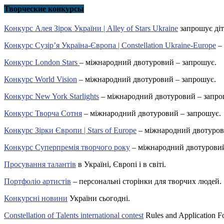
Творческие конкурсы
Конкурс Алея Зірок України | Alley of Stars Ukraine
запрошує діт
Конкурс Сузір’я Україна-Європа | Constellation Ukraine-Europe
– 
Конкурс London Stars
– міжнародний двотуровий – запрошує.
Конкурс World Vision
– міжнародний двотуровий – запрошує.
Конкурс New York Starlights
– міжнародний двотуровий – запро
Конкурс Творча Сотня
– міжнародний двотуровий – запрошує.
Конкурс Зірки Європи | Stars of Europe
– міжнародний двотуров
Конкурс Суперпремія творчого року
– міжнародний двотуровий
Просування талантів
в Україні, Європі і в світі.
Портфоліо артистів
– персональні сторінки для творчих людей.
Конкурсні новини
України сьогодні.
Constellation of Talents international contest
Rules and Application F