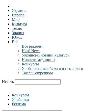
Украина
Европа
Мир
Культура
Техно
Знания
Юмор
Все
Все разделы
Head News
Українські новини культури
Новости медицины
Конкурсы
Учебники английского и немецкого
Talent Competitions
Искать
Конкурсы
Учебники
Реклама