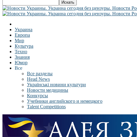
Украина
Европа
Мир
Культура
Техно
Знания
Юмор
Все
Все разделы
Head News
Українські новини культури
Новости медицины
Конкурсы
Учебники английского и немецкого
Talent Competitions