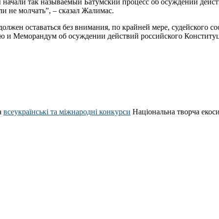
мы начали так называемый Батумский процесс об осуждении дей
и не молчать”, – сказал Жалимас.
олжен оставаться без внимания, по крайней мере, судейского с
ию и Меморандум об осуждении действий российского Конституц
а
всеукраїнські та міжнародні конкурси
Національна творча екос