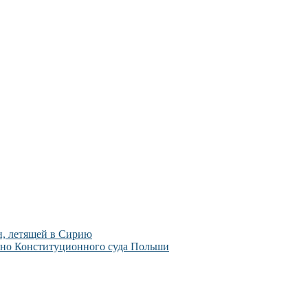
и, летящей в Сирию
ьно Конституционного суда Польши