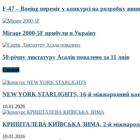
F-47 – Boeing переміг у конкурсі на розробку ви
Mirage 2000-5F прибули в Україну
50-річну диктатуру Асадів повалено за 11 днів
Свежее
NEW YORK STARLIGHTS, 16-й міжнародний ко
10.01.2026
КРИШТАЛЕВА КИЇВСЬКА ЗИМА, 2-й міжнародн
10.01.2026