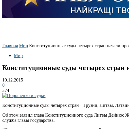
Главная
Мир
Конституционные суды четырех стран начали проц
Мир
Конституционные суды четырех стран 
19.12.2015
0
374
Конституционные суды четырех стран – Грузии, Литвы, Латви
Об этом заявил глава Конституционного суда Литвы Дейнюс Ж
служба главы государства.