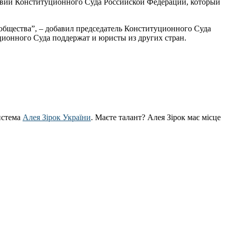
ствий Конституционного Суда Российской Федерации, который
ообщества”, – добавил председатель Конституционного Суда
ионного Суда поддержат и юристы из других стран.
истема
Алея Зірок України
. Маєте талант? Алея Зірок має місце