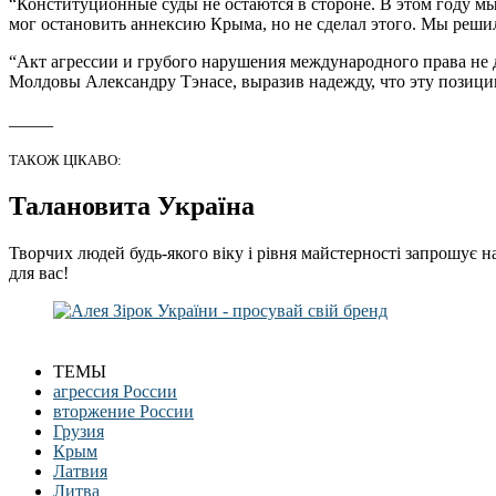
“Конституционные суды не остаются в стороне. В этом году 
мог остановить аннексию Крыма, но не сделал этого. Мы решил
“Акт агрессии и грубого нарушения международного права не д
Молдовы Александру Тэнасе, выразив надежду, что эту позиц
_____
ТАКОЖ ЦІКАВО:
Талановита Україна
Творчих людей будь-якого віку і рівня майстерності запрошує н
для вас!
ТЕМЫ
агрессия России
вторжение России
Грузия
Крым
Латвия
Литва