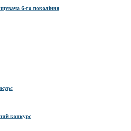
нищувача 6-го покоління
нкурс
ий конкурс