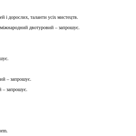
ей і дорослих, таланти усіх мистецтв.
міжнародний двотуровий – запрошує.
шує.
ий – запрошує.
 – запрошує.
orm.