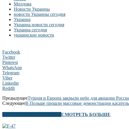
Молдова
Новости Украины
новости Украины сегодня
Украина
Украина новости сегодня
Украина сегодня
украинские новости
Facebook
Twitter
Pinterest
WhatsApp
Telegram
Viber
Linkedin
ReddIt
Предыдущее
Турция и Европа закрыли небо для авиации Росси
Следующее
В Польше прошли массовые демонстрации касател
В ЭТОМ РАЗДЕЛЕ ТАКЖЕ
СМОТРЕТЬ БОЛЬШЕ