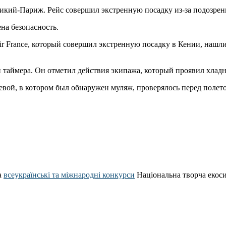
рикий-Париж. Рейс совершил экстренную посадку из-за подозрен
на безопасность.
ir France, который совершил экстренную посадку в Кении, нашли
 и таймера. Он отметил действия экипажа, который проявил хла
евой, в котором был обнаружен муляж, проверялось перед полет
а
всеукраїнські та міжнародні конкурси
Національна творча екос