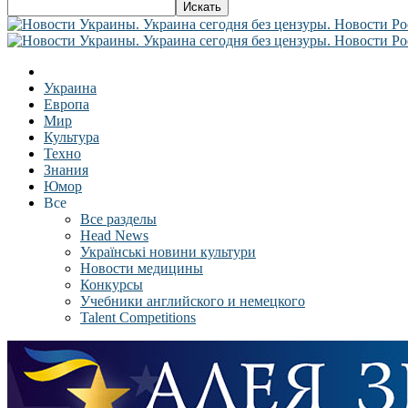
Украина
Европа
Мир
Культура
Техно
Знания
Юмор
Все
Все разделы
Head News
Українські новини культури
Новости медицины
Конкурсы
Учебники английского и немецкого
Talent Competitions