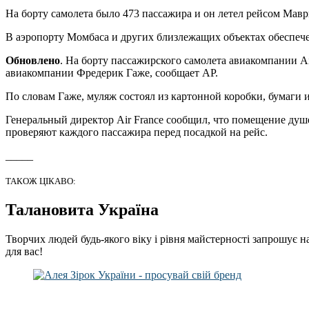
На борту самолета было 473 пассажира и он летел рейсом Мав
В аэропорту Момбаса и других близлежащих объектах обеспече
Обновлено
. На борту пассажирского самолета авиакомпании A
авиакомпании Фредерик Гаже, сообщает AP.
По словам Гаже, муляж состоял из картонной коробки, бумаги
Генеральный директор Air France сообщил, что помещение душ
проверяют каждого пассажира перед посадкой на рейс.
_____
ТАКОЖ ЦІКАВО:
Талановита Україна
Творчих людей будь-якого віку і рівня майстерності запрошує н
для вас!