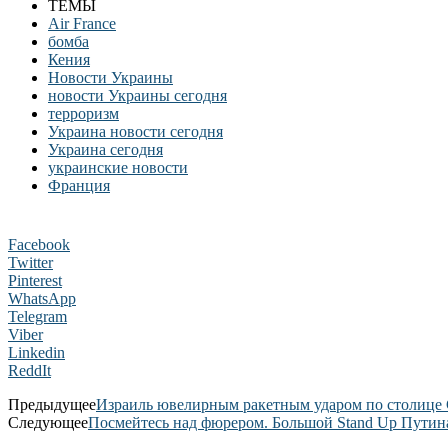
ТЕМЫ
Air France
бомба
Кения
Новости Украины
новости Украины сегодня
терроризм
Украина новости сегодня
Украина сегодня
украинские новости
Франция
Facebook
Twitter
Pinterest
WhatsApp
Telegram
Viber
Linkedin
ReddIt
Предыдущее
Израиль ювелирным ракетным ударом по столице
Следующее
Посмейтесь над фюрером. Большой Stand Up Путин