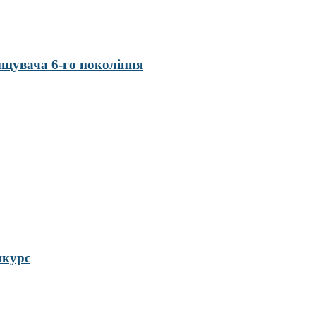
нищувача 6-го покоління
нкурс