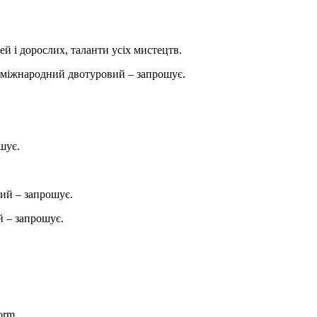
ей і дорослих, таланти усіх мистецтв.
міжнародний двотуровий – запрошує.
шує.
ий – запрошує.
 – запрошує.
orm.