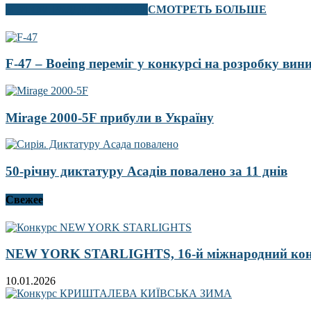
В ЭТОМ РАЗДЕЛЕ ТАКЖЕ
СМОТРЕТЬ БОЛЬШЕ
F-47 – Boeing переміг у конкурсі на розробку ви
Mirage 2000-5F прибули в Україну
50-річну диктатуру Асадів повалено за 11 днів
Свежее
NEW YORK STARLIGHTS, 16-й міжнародний ко
10.01.2026