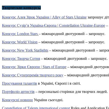
Творческие конкурсы
Конкурс Алея Зірок України | Alley of Stars Ukraine
запрошує діт
Конкурс Сузір’я Україна-Європа | Constellation Ukraine-Europe
– 
Конкурс London Stars
– міжнародний двотуровий – запрошує.
Конкурс World Vision
– міжнародний двотуровий – запрошує.
Конкурс New York Starlights
– міжнародний двотуровий – запро
Конкурс Творча Сотня
– міжнародний двотуровий – запрошує.
Конкурс Зірки Європи | Stars of Europe
– міжнародний двотуров
Конкурс Суперпремія творчого року
– міжнародний двотуровий
Просування талантів
в Україні, Європі і в світі.
Портфоліо артистів
– персональні сторінки для творчих людей.
Конкурсні новини
України сьогодні.
Constellation of Talents international contest
Rules and Application F