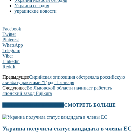
Украина новости сегодня
Украина сегодня
украинские новости
Facebook
Twitter
Pinterest
WhatsApp
Telegram
Viber
Linkedin
ReddIt
Предыдущее
Сирийская оппозиция обстреляла российскую
авиабазу ракетами “Град” 1 января
Следующее
Во Львовской области начинает работать
японский завод Fujikura
В ЭТОМ РАЗДЕЛЕ ТАКЖЕ
СМОТРЕТЬ БОЛЬШЕ
Украина получила статус кандидата в члены ЕС