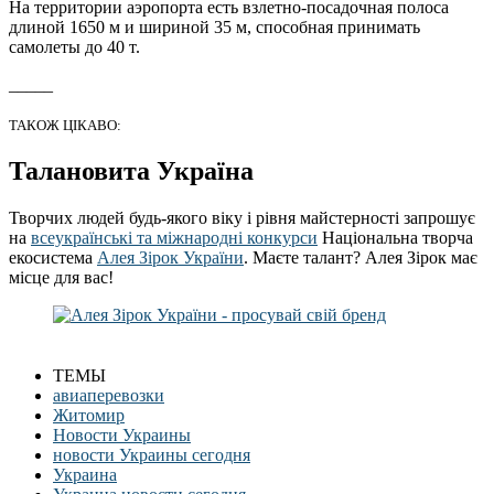
На территории аэропорта есть взлетно-посадочная полоса
длиной 1650 м и шириной 35 м, способная принимать
самолеты до 40 т.
_____
ТАКОЖ ЦІКАВО:
Талановита Україна
Творчих людей будь-якого віку і рівня майстерності запрошує
на
всеукраїнські та міжнародні конкурси
Національна творча
екосистема
Алея Зірок України
. Маєте талант? Алея Зірок має
місце для вас!
ТЕМЫ
авиаперевозки
Житомир
Новости Украины
новости Украины сегодня
Украина