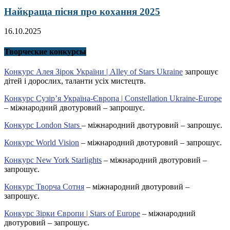
Найкраща пісня про кохання 2025
16.10.2025
Творческие конкурсы
Конкурс Алея Зірок України | Alley of Stars Ukraine
запрошує
дітей і дорослих, таланти усіх мистецтв.
Конкурс Сузір’я Україна-Європа | Constellation Ukraine-Europe
– міжнародний двотуровий – запрошує.
Конкурс London Stars
– міжнародний двотуровий – запрошує.
Конкурс World Vision
– міжнародний двотуровий – запрошує.
Конкурс New York Starlights
– міжнародний двотуровий –
запрошує.
Конкурс Творча Сотня
– міжнародний двотуровий –
запрошує.
Конкурс Зірки Європи | Stars of Europe
– міжнародний
двотуровий – запрошує.