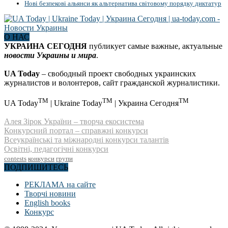
Нові безпекові альянси як альтернатива світовому порядку диктатур
О НАС
УКРАИНА СЕГОДНЯ
публикует самые важные, актуальные
новости Украины и мира
.
UA Today
– свободный проект свободных украинских
журналистов и волонтеров, сайт гражданской журналистики.
TM
TM
TM
UA Today
| Ukraine Today
| Украина Сегодня
Алея Зірок України – творча екосистема
Конкурсний портал – справжні конкурси
Всеукраїнські та міжнародні конкурси талантів
Освітні, педагогічні конкурси
contests
конкурси
групи
ПОДПИШИТЕСЬ
РЕКЛАМА на сайте
Творчі новини
English books
Конкурс