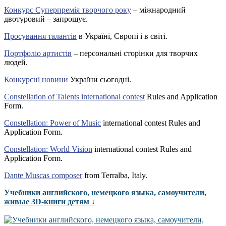
Конкурс Суперпремія творчого року
– міжнародний
двотуровий – запрошує.
Просування талантів
в Україні, Європі і в світі.
Портфоліо артистів
– персональні сторінки для творчих
людей.
Конкурсні новини
України сьогодні.
Constellation of Talents international contest
Rules and Application
Form.
Constellation: Power of Music
international contest Rules and
Application Form.
Constellation: World Vision
international contest Rules and
Application Form.
Dante Muscas composer
from Terralba, Italy.
Учебники английского, немецкого языка, самоучители,
живые 3D-книги детям ↓