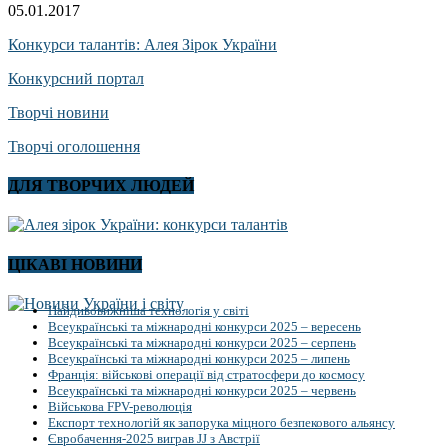
05.01.2017
Конкурси талантів: Алея Зірок України
Конкурсний портал
Творчі новини
Творчі оголошення
ДЛЯ ТВОРЧИХ ЛЮДЕЙ
ЦІКАВІ НОВИНИ
Найдивовижніша технологія у світі
Всеукраїнські та міжнародні конкурси 2025 – вересень
Всеукраїнські та міжнародні конкурси 2025 – серпень
Всеукраїнські та міжнародні конкурси 2025 – липень
Франція: військові операції від стратосфери до космосу
Всеукраїнські та міжнародні конкурси 2025 – червень
Військова FPV-революція
Експорт технологій як запорука міцного безпекового альянсу
Євробачення-2025 виграв JJ з Австрії