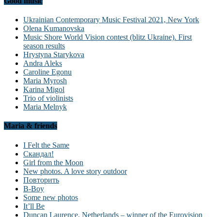
Good music
Ukrainian Contemporary Music Festival 2021, New York
Olena Kumanovska
Music Shore World Vision contest (blitz Ukraine). First
season results
Hrystyna Starykova
Andra Aleks
Caroline Egonu
Maria Myrosh
Karina Migol
Trio of violinists
Maria Melnyk
Maria & friends
I Felt the Same
Скандал!
Girl from the Moon
New photos. A love story outdoor
Повторить
B-Boy
Some new photos
It’ll Be
Duncan Laurence, Netherlands – winner of the Eurovision