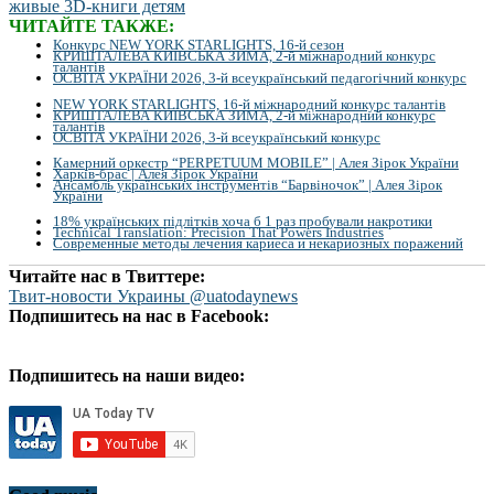
ЧИТАЙТЕ ТАКЖЕ:
Конкурс NEW YORK STARLIGHTS, 16-й сезон
КРИШТАЛЕВА КИЇВСЬКА ЗИМА, 2-й міжнародний конкурс
талантів
ОСВІТА УКРАЇНИ 2026, 3-й всеукраїнський педагогічний конкурс
NEW YORK STARLIGHTS, 16-й міжнародний конкурс талантів
КРИШТАЛЕВА КИЇВСЬКА ЗИМА, 2-й міжнародний конкурс
талантів
ОСВІТА УКРАЇНИ 2026, 3-й всеукраїнський конкурс
Камерний оркестр “PERPETUUM MOBILE” | Алея Зірок України
Харків-брас | Алея Зірок України
Ансамбль українських інструментів “Барвіночок” | Алея Зірок
України
18% українських підлітків хоча б 1 раз пробували накротики
Technical Translation: Precision That Powers Industries
Современные методы лечения кариеса и некариозных поражений
Читайте нас в Твиттере:
Твит-новости Украины @uatodaynews
Подпишитесь на нас в Facebook:
Подпишитесь на наши видео: