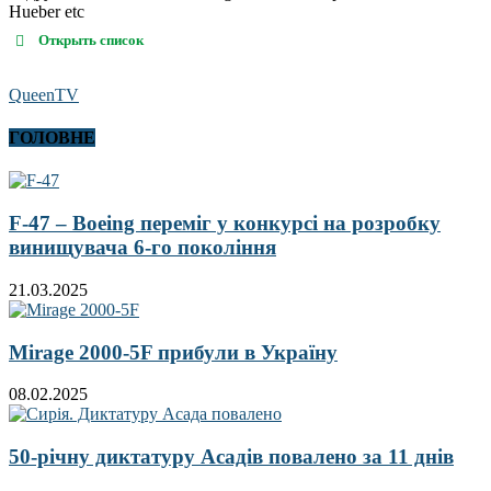
Hueber etc
Открыть список
QueenTV
ГОЛОВНЕ
F-47 – Boeing переміг у конкурсі на розробку
винищувача 6-го покоління
21.03.2025
Mirage 2000-5F прибули в Україну
08.02.2025
50-річну диктатуру Асадів повалено за 11 днів