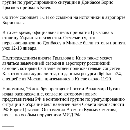
группе по урегулированию ситуации в Донбассе Борис
Грызлов прибыл в Киев.
Об этом сообщает ТСН со ссылкой на источники в аэропорте
Борисполь.
В то же время, официальная цель прибытия Грызлова в
столицу Украины неизвестна. Отмечается, что
переговорщиков по Донбассу в Минске были готовы принять
уже 12-13 января.
Подтверждением визита Грызлова в Киев также может
являться замеченный сегодня в аэропорту российский
самолет, который был запечатлен пользователями соцсетей.
Как отметили журналисты, по данным ресурса flightradar24,
спецрейс из Москвы приземлился в Киеве около 11:20.
Напомним, 26 декабря президент России Владимир Путин
издал распоряжение, согласно которому новым
представителем РФ в контактной группе по урегулированию
ситуации в Украине был назначен член Совета Безопасности
РФ Борис Грызлов. Он заменил Азамата Кульмухаметова,
посла по особым поручениям МИД РФ.
_____