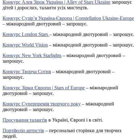
Конкурс Алея Зірок України | Alley of Stars Ukraine
запрошує
дітей і дорослих, таланти усіх мистецтв.
Конкурс Сузір’я Україна-Європа | Constellation Ukraine-Europe
– міжнародний двотуровий – запрошує.
Конкурс London Stars
– міжнародний двотуровий – запрошує.
Конкурс World Vision
– міжнародний двотуровий – запрошує.
Конкурс New York Starlights
– міжнародний двотуровий –
запрошує.
Конкурс Творча Сотня
– міжнародний двотуровий –
запрошує.
Конкурс Зірки Європи | Stars of Europe
– міжнародний
двотуровий – запрошує.
Конкурс Суперпремія творчого року
– міжнародний
двотуровий – запрошує.
Просування талантів
в Україні, Європі і в світі.
Портфоліо артистів
– персональні сторінки для творчих
людей.