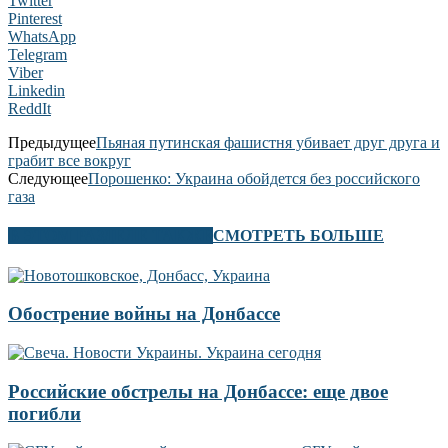
Twitter
Pinterest
WhatsApp
Telegram
Viber
Linkedin
ReddIt
Предыдущее
Пьяная путинская фашистня убивает друг друга и
грабит все вокруг
Следующее
Порошенко: Украина обойдется без российского
газа
В ЭТОМ РАЗДЕЛЕ ТАКЖЕ
СМОТРЕТЬ БОЛЬШЕ
Обострение войны на Донбассе
Российские обстрелы на Донбассе: еще двое
погибли