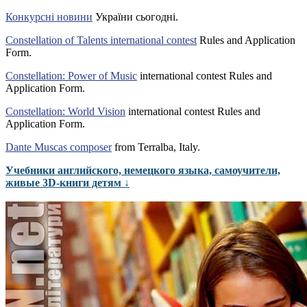
Конкурсні новини
України сьогодні.
Constellation of Talents international contest
Rules and Application
Form.
Constellation: Power of Music
international contest Rules and
Application Form.
Constellation: World Vision
international contest Rules and
Application Form.
Dante Muscas composer
from Terralba, Italy.
Учебники английского, немецкого языка, самоучители,
живые 3D-книги детям ↓