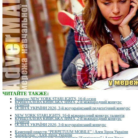
ЧИТАЙТЕ ТАКЖЕ:
Конкурс NEW YORK STARLIGHTS, 16-й сезон
КРИШТАЛЕВА КИЇВСЬКА ЗИМА, 2-й міжнародний конкурс
талантів
ОСВІТА УКРАЇНИ 2026, 3-й всеукраїнський педагогічний конкурс
NEW YORK STARLIGHTS, 16-й міжнародний конкурс талантів
КРИШТАЛЕВА КИЇВСЬКА ЗИМА, 2-й міжнародний конкурс
талантів
ОСВІТА УКРАЇНИ 2026, 3-й всеукраїнський конкурс
Камерний оркестр “PERPETUUM MOBILE” | Алея Зірок України
Харків-брас | Алея Зірок України
Ансамбль українських інструментів “Барвіночок” | Алея Зірок