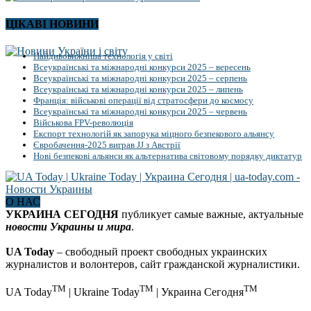
ЦІКАВІ НОВИНИ
Найдивовижніша технологія у світі
Всеукраїнські та міжнародні конкурси 2025 – вересень
Всеукраїнські та міжнародні конкурси 2025 – серпень
Всеукраїнські та міжнародні конкурси 2025 – липень
Франція: військові операції від стратосфери до космосу
Всеукраїнські та міжнародні конкурси 2025 – червень
Військова FPV-революція
Експорт технологій як запорука міцного безпекового альянсу
Євробачення-2025 виграв JJ з Австрії
Нові безпекові альянси як альтернатива світовому порядку диктатур
О НАС
УКРАИНА СЕГОДНЯ
публикует самые важные, актуальные
новости Украины и мира
.
UA Today
– свободный проект свободных украинских
журналистов и волонтеров, сайт гражданской журналистики.
TM
TM
TM
UA Today
| Ukraine Today
| Украина Сегодня