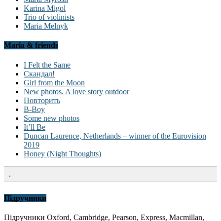
Karina Migol
Trio of violinists
Maria Melnyk
Maria & friends
I Felt the Same
Скандал!
Girl from the Moon
New photos. A love story outdoor
Повторить
B-Boy
Some new photos
It’ll Be
Duncan Laurence, Netherlands – winner of the Eurovision
2019
Honey (Night Thoughts)
.
Підручники
Підручники Oxford, Cambridge, Pearson, Express, Macmillan,