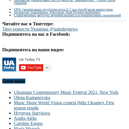
України
18% українських підлітків хоча б 1 раз пробували накротики
Technical Translation: Precision That Powers Industries
Современные методы лечения кариеса и некариозных поражений
Читайте нас в Твиттере:
Твит-новости Украины @uatodaynews
Подпишитесь на нас в Facebook:
Подпишитесь на наши видео:
Good music
Ukrainian Contemporary Music Festival 2021, New York
Olena Kumanovska
Music Shore World Vision contest (blitz Ukraine). First
season results
Hrystyna Starykova
Andra Aleks
Caroline Egonu
Maria Myrosh