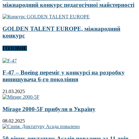
міжнародний конкурс педагогічної майстерності
GOLDEN TALENT EUROPE, міжнародний
конкурс
ГОЛОВНЕ
F-47 – Boeing переміг у конкурсі на розробку
винищувача 6-го покоління
21.03.2025
Mirage 2000-5F прибули в Україну
08.02.2025
50-річну диктатуру Асадів повалено за 11 днів