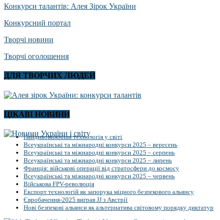
Конкурси талантів: Алея Зірок України
Конкурсний портал
Творчі новини
Творчі оголошення
ДЛЯ ТВОРЧИХ ЛЮДЕЙ
ЦІКАВІ НОВИНИ
Найдивовижніша технологія у світі
Всеукраїнські та міжнародні конкурси 2025 – вересень
Всеукраїнські та міжнародні конкурси 2025 – серпень
Всеукраїнські та міжнародні конкурси 2025 – липень
Франція: військові операції від стратосфери до космосу
Всеукраїнські та міжнародні конкурси 2025 – червень
Військова FPV-революція
Експорт технологій як запорука міцного безпекового альянсу
Євробачення-2025 виграв JJ з Австрії
Нові безпекові альянси як альтернатива світовому порядку диктатур