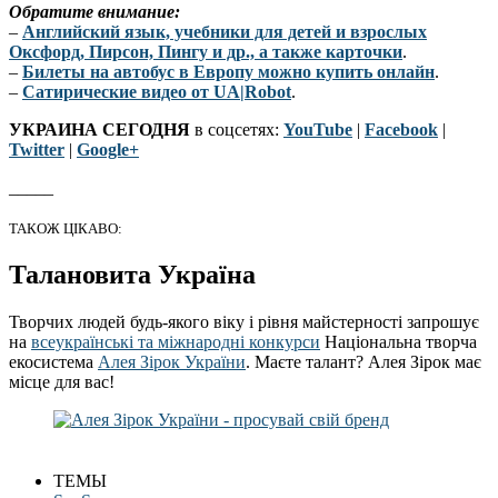
Обратите внимание:
–
Английский язык, учебники для детей и взрослых
Оксфорд, Пирсон, Пингу и др., а также карточки
.
–
Билеты на автобус в Европу можно купить онлайн
.
–
Сатирические видео от UA|Robot
.
УКРАИНА СЕГОДНЯ
в соцсетях:
YouTube
|
Facebook
|
Twitter
|
Google+
_____
ТАКОЖ ЦІКАВО:
Талановита Україна
Творчих людей будь-якого віку і рівня майстерності запрошує
на
всеукраїнські та міжнародні конкурси
Національна творча
екосистема
Алея Зірок України
. Маєте талант? Алея Зірок має
місце для вас!
ТЕМЫ