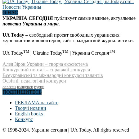
О НАС
УКРАИНА СЕГОДНЯ
публикует самые важные, актуальные
новости Украины и мира
.
UA Today
– свободный проект свободных украинских
журналистов и волонтеров, сайт гражданской журналистики.
TM
TM
TM
UA Today
| Ukraine Today
| Украина Сегодня
Алея Зірок України – творча екосистема
Конкурсний портал – справжні конкурси
Всеукраїнські та міжнародні конкурси талантів
Освітні, педагогічні конкурси
contests
конкурси
групи
ПОДПИШИТЕСЬ
РЕКЛАМА на сайте
Творчі новини
English books
Конкурс
© 1998-2024. Украина сегодня | UA Today. All rights reserved