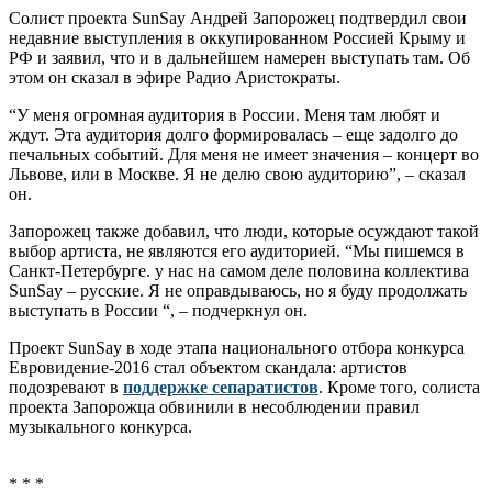
Солист проекта SunSay Андрей Запорожец подтвердил свои
недавние выступления в оккупированном Россией Крыму и
РФ и заявил, что и в дальнейшем намерен выступать там. Об
этом он сказал в эфире Радио Аристократы.
“У меня огромная аудитория в России. Меня там любят и
ждут. Эта аудитория долго формировалась – еще задолго до
печальных событий. Для меня не имеет значения – концерт во
Львове, или в Москве. Я не делю свою аудиторию”, – сказал
он.
Запорожец также добавил, что люди, которые осуждают такой
выбор артиста, не являются его аудиторией. “Мы пишемся в
Санкт-Петербурге. у нас на самом деле половина коллектива
SunSay – русские. Я не оправдываюсь, но я буду продолжать
выступать в России “, – подчеркнул он.
Проект SunSay в ходе этапа национального отбора конкурса
Евровидение-2016 стал объектом скандала: артистов
подозревают в
поддержке сепаратистов
. Кроме того, солиста
проекта Запорожца обвинили в несоблюдении правил
музыкального конкурса.
* * *