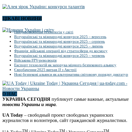
ЦІКАВІ НОВИНИ
Найдивовижніша технологія у світі
Всеукраїнські та міжнародні конкурси 2025 – вересень
Всеукраїнські та міжнародні конкурси 2025 – серпень
Всеукраїнські та міжнародні конкурси 2025 – липень
Франція: військові операції від стратосфери до космосу
Всеукраїнські та міжнародні конкурси 2025 – червень
Військова FPV-революція
Експорт технологій як запорука міцного безпекового альянсу
Євробачення-2025 виграв JJ з Австрії
Нові безпекові альянси як альтернатива світовому порядку диктатур
О НАС
УКРАИНА СЕГОДНЯ
публикует самые важные, актуальные
новости Украины и мира
.
UA Today
– свободный проект свободных украинских
журналистов и волонтеров, сайт гражданской журналистики.
TM
TM
TM