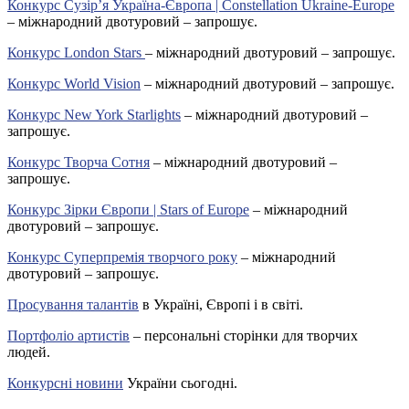
Конкурс Сузір’я Україна-Європа | Constellation Ukraine-Europe
– міжнародний двотуровий – запрошує.
Конкурс London Stars
– міжнародний двотуровий – запрошує.
Конкурс World Vision
– міжнародний двотуровий – запрошує.
Конкурс New York Starlights
– міжнародний двотуровий –
запрошує.
Конкурс Творча Сотня
– міжнародний двотуровий –
запрошує.
Конкурс Зірки Європи | Stars of Europe
– міжнародний
двотуровий – запрошує.
Конкурс Суперпремія творчого року
– міжнародний
двотуровий – запрошує.
Просування талантів
в Україні, Європі і в світі.
Портфоліо артистів
– персональні сторінки для творчих
людей.
Конкурсні новини
України сьогодні.