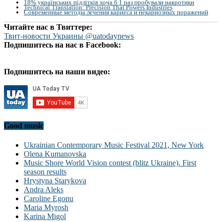
18% українських підлітків хоча б 1 раз пробували накротики
Technical Translation: Precision That Powers Industries
Современные методы лечения кариеса и некариозных поражений
Читайте нас в Твиттере:
Твит-новости Украины @uatodaynews
Подпишитесь на нас в Facebook:
Подпишитесь на наши видео:
Good music
Ukrainian Contemporary Music Festival 2021, New York
Olena Kumanovska
Music Shore World Vision contest (blitz Ukraine). First
season results
Hrystyna Starykova
Andra Aleks
Caroline Egonu
Maria Myrosh
Karina Migol