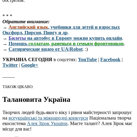
обстрелов.
* * *
Обратите внимание:
→
Английский язык
, учебники для детей и взрослых
Оксфорд, Пирсон, Пингу и др
.
→
Билеты
на автобус в Европу можно купить онлайн
.
→
Помощь
солдатам, раненым и семьям фронтовиков
.
→
Сатирические видео от UA|Robot
. :)
УКРАИНА СЕГОДНЯ
в соцсетях:
YouTube
|
Facebook
|
Twitter
|
Google+
_____
ТАКОЖ ЦІКАВО:
Талановита Україна
Творчих людей будь-якого віку і рівня майстерності запрошує
на
всеукраїнські та міжнародні конкурси
Національна творча
екосистема
Алея Зірок України
. Маєте талант? Алея Зірок має
місце для вас!