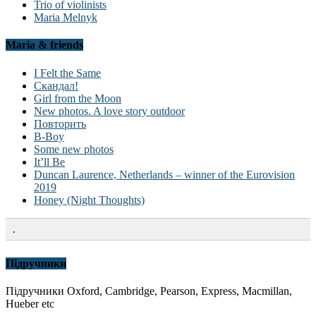
Trio of violinists
Maria Melnyk
Maria & friends
I Felt the Same
Скандал!
Girl from the Moon
New photos. A love story outdoor
Повторить
B-Boy
Some new photos
It’ll Be
Duncan Laurence, Netherlands – winner of the Eurovision
2019
Honey (Night Thoughts)
.
Підручники
Підручники Oxford, Cambridge, Pearson, Express, Macmillan,
Hueber etc