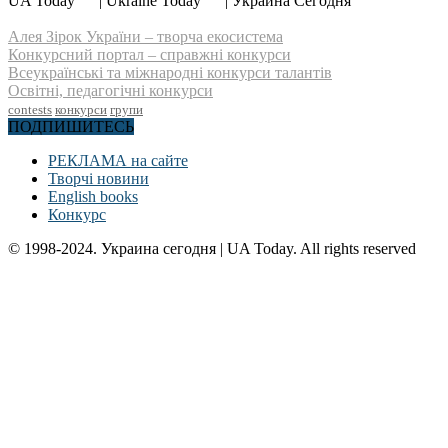
UA Today
| Ukraine Today
| Украина Сегодня
Алея Зірок України – творча екосистема
Конкурсний портал – справжні конкурси
Всеукраїнські та міжнародні конкурси талантів
Освітні, педагогічні конкурси
contests
конкурси
групи
ПОДПИШИТЕСЬ
РЕКЛАМА на сайте
Творчі новини
English books
Конкурс
© 1998-2024. Украина сегодня | UA Today. All rights reserved