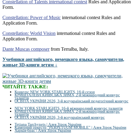
Constellation of Talents international contest
Rules and Application
Form.
Constellation: Power of Music
international contest Rules and
Application Form.
Constellation: World Vision
international contest Rules and
Application Form.
Dante Muscas composer
from Terralba, Italy.
Учебники английского, немецкого языка, самоучители,
живые 3D-книги детям ↓
ЧИТАЙТЕ ТАКЖЕ:
Конкурс NEW YORK STARLIGHTS, 16-й сезон
КРИШТАЛЕВА КИЇВСЬКА ЗИМА, 2-й міжнародний конкурс
талантів
ОСВІТА УКРАЇНИ 2026, 3-й всеукраїнський педагогічний конкурс
NEW YORK STARLIGHTS, 16-й міжнародний конкурс талантів
КРИШТАЛЕВА КИЇВСЬКА ЗИМА, 2-й міжнародний конкурс
талантів
ОСВІТА УКРАЇНИ 2026, 3-й всеукраїнський конкурс
Tetiana Tarchynets | Алея Зірок України
Камерний оркестр “PERPETUUM MOBILE” | Алея Зірок України
Харків-брас | Алея Зірок України