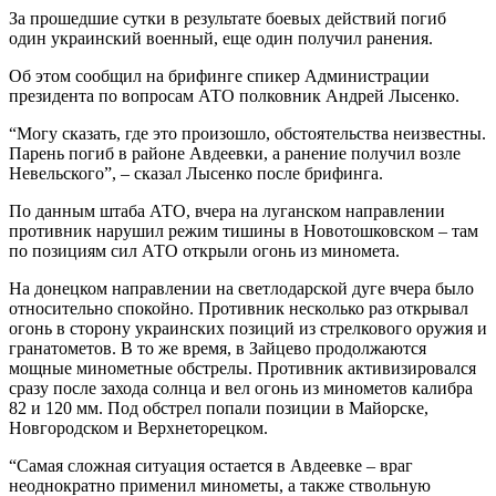
За прошедшие сутки в результате боевых действий погиб
один украинский военный, еще один получил ранения.
Об этом сообщил на брифинге спикер Администрации
президента по вопросам АТО полковник Андрей Лысенко.
“Могу сказать, где это произошло, обстоятельства неизвестны.
Парень погиб в районе Авдеевки, а ранение получил возле
Невельского”, – сказал Лысенко после брифинга.
По данным штаба АТО, вчера на луганском направлении
противник нарушил режим тишины в Новотошковском – там
по позициям сил АТО открыли огонь из миномета.
На донецком направлении на светлодарской дуге вчера было
относительно спокойно. Противник несколько раз открывал
огонь в сторону украинских позиций из стрелкового оружия и
гранатометов. В то же время, в Зайцево продолжаются
мощные минометные обстрелы. Противник активизировался
сразу после захода солнца и вел огонь из минометов калибра
82 и 120 мм. Под обстрел попали позиции в Майорске,
Новгородском и Верхнеторецком.
“Самая сложная ситуация остается в Авдеевке – враг
неоднократно применил минометы, а также ствольную