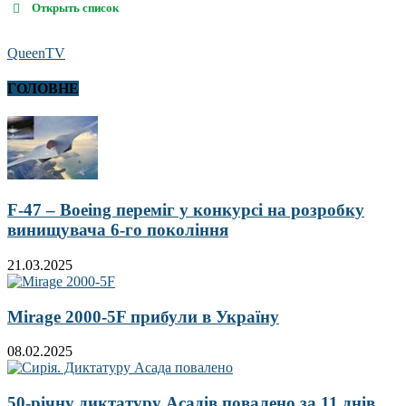
Открыть список
QueenTV
ГОЛОВНЕ
F-47 – Boeing переміг у конкурсі на розробку
винищувача 6-го покоління
21.03.2025
Mirage 2000-5F прибули в Україну
08.02.2025
50-річну диктатуру Асадів повалено за 11 днів