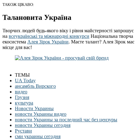
ТАКОЖ ЦІКАВО:
Талановита Україна
Творчих людей будь-якого віку і рівня майстерності запрошує
на
всеукраїнські та міжнародні конкурси
Національна творча
екосистема
Алея Зірок України
. Маєте талант? Алея Зірок має
місце для вас!
ТЕМЫ
UA Today
ансамбль Вирского
видео
Грузия
культура
Новости Украины
новости Украины видео
новости Украины за последний час без цензуры
новости Украины сегодня
Рустави
сми украины сегодня