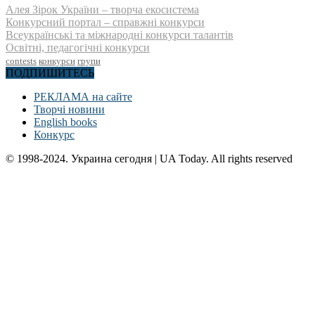
Алея Зірок України – творча екосистема
Конкурсний портал – справжні конкурси
Всеукраїнські та міжнародні конкурси талантів
Освітні, педагогічні конкурси
contests
конкурси
групи
ПОДПИШИТЕСЬ
РЕКЛАМА на сайте
Творчі новини
English books
Конкурс
© 1998-2024. Украина сегодня | UA Today. All rights reserved