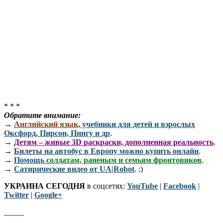
* * *
Обратите внимание:
→
Английский язык
, учебники для детей и взрослых
Оксфорд, Пирсон, Пингу и др
.
→
Детям – живые 3D раскраски, дополненная реальность
.
→
Билеты
на автобус в Европу можно купить онлайн
.
→
Помощь
солдатам, раненым и семьям фронтовиков
.
→
Сатирические видео от UA|Robot
. :)
УКРАИНА СЕГОДНЯ
в соцсетях:
YouTube
|
Facebook
|
Twitter
|
Google+
_____