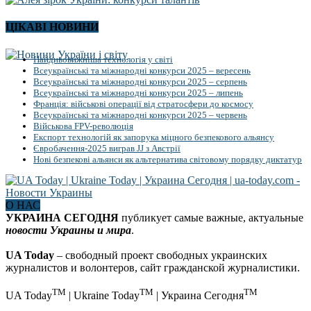
ЦІКАВІ НОВИНИ
Найдивовижніша технологія у світі
Всеукраїнські та міжнародні конкурси 2025 – вересень
Всеукраїнські та міжнародні конкурси 2025 – серпень
Всеукраїнські та міжнародні конкурси 2025 – липень
Франція: військові операції від стратосфери до космосу
Всеукраїнські та міжнародні конкурси 2025 – червень
Військова FPV-революція
Експорт технологій як запорука міцного безпекового альянсу
Євробачення-2025 виграв JJ з Австрії
Нові безпекові альянси як альтернатива світовому порядку диктатур
О НАС
УКРАИНА СЕГОДНЯ
публикует самые важные, актуальные
новости Украины и мира
.
UA Today
– свободный проект свободных украинских
журналистов и волонтеров, сайт гражданской журналистики.
TM
TM
TM
UA Today
| Ukraine Today
| Украина Сегодня