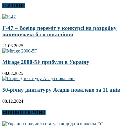
ГОЛОВНЕ
F-47 – Boeing переміг у конкурсі на розробку
винищувача 6-го покоління
21.03.2025
Mirage 2000-5F прибули в Україну
08.02.2025
50-річну диктатуру Асадів повалено за 11 днів
08.12.2024
НОВИНИ УКРАЇНИ