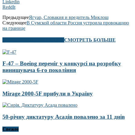
Linkedin
ReddIt
Предыдущее
Ягуар, Словакия и вредитель Миклош
Следующее
В Сумской области Россия устроила провокацию
на границе
В ЭТОМ РАЗДЕЛЕ ТАКЖЕ
СМОТРЕТЬ БОЛЬШЕ
F-47 – Boeing переміг у конкурсі на розробку
винищувача 6-го покоління
Mirage 2000-5F прибули в Україну
50-річну диктатуру Асадів повалено за 11 днів
Свежее