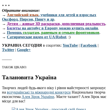
* * *
Обратите внимание:
→
Английский язык
, учебники для детей и взрослых
Оксфорд, Пирсон, Пингу и др
.
→
Детям – живые 3D раскраски, дополненная реальность
.
→
Билеты
на автобус в Европу можно купить онлайн
.
→
Помощь
солдатам, раненым и семьям фронтовиков
.
→
Сатирические видео от UA|Robot
. :)
УКРАИНА СЕГОДНЯ
в соцсетях:
YouTube
|
Facebook
|
Twitter
|
Google+
_____
ТАКОЖ ЦІКАВО:
Талановита Україна
Творчих людей будь-якого віку і рівня майстерності запрошує
на
всеукраїнські та міжнародні конкурси
Національна творча
екосистема
Алея Зірок України
. Маєте талант? Алея Зірок має
місце для вас!