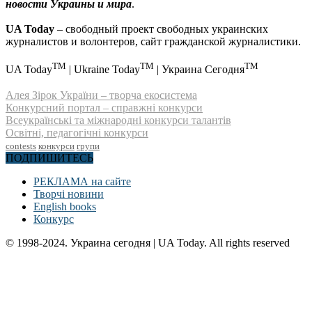
новости Украины и мира
.
UA Today
– свободный проект свободных украинских
журналистов и волонтеров, сайт гражданской журналистики.
TM
TM
TM
UA Today
| Ukraine Today
| Украина Сегодня
Алея Зірок України – творча екосистема
Конкурсний портал – справжні конкурси
Всеукраїнські та міжнародні конкурси талантів
Освітні, педагогічні конкурси
contests
конкурси
групи
ПОДПИШИТЕСЬ
РЕКЛАМА на сайте
Творчі новини
English books
Конкурс
© 1998-2024. Украина сегодня | UA Today. All rights reserved