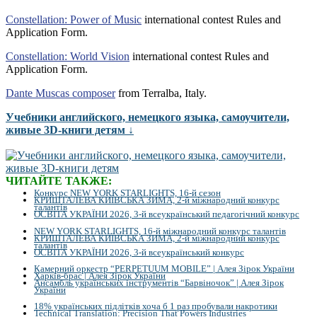
Constellation: Power of Music
international contest Rules and
Application Form.
Constellation: World Vision
international contest Rules and
Application Form.
Dante Muscas composer
from Terralba, Italy.
Учебники английского, немецкого языка, самоучители,
живые 3D-книги детям ↓
ЧИТАЙТЕ ТАКЖЕ:
Конкурс NEW YORK STARLIGHTS, 16-й сезон
КРИШТАЛЕВА КИЇВСЬКА ЗИМА, 2-й міжнародний конкурс
талантів
ОСВІТА УКРАЇНИ 2026, 3-й всеукраїнський педагогічний конкурс
NEW YORK STARLIGHTS, 16-й міжнародний конкурс талантів
КРИШТАЛЕВА КИЇВСЬКА ЗИМА, 2-й міжнародний конкурс
талантів
ОСВІТА УКРАЇНИ 2026, 3-й всеукраїнський конкурс
Камерний оркестр “PERPETUUM MOBILE” | Алея Зірок України
Харків-брас | Алея Зірок України
Ансамбль українських інструментів “Барвіночок” | Алея Зірок
України
18% українських підлітків хоча б 1 раз пробували накротики
Technical Translation: Precision That Powers Industries