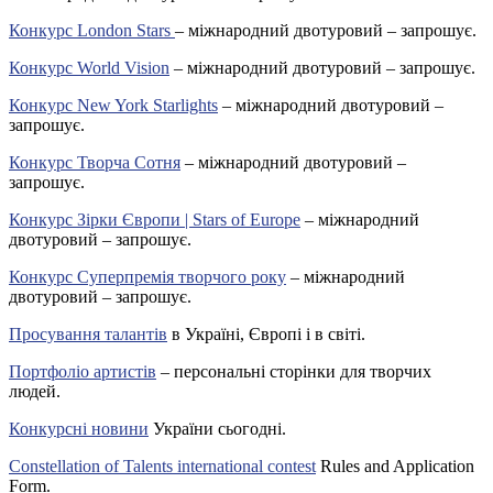
Конкурс London Stars
– міжнародний двотуровий – запрошує.
Конкурс World Vision
– міжнародний двотуровий – запрошує.
Конкурс New York Starlights
– міжнародний двотуровий –
запрошує.
Конкурс Творча Сотня
– міжнародний двотуровий –
запрошує.
Конкурс Зірки Європи | Stars of Europe
– міжнародний
двотуровий – запрошує.
Конкурс Суперпремія творчого року
– міжнародний
двотуровий – запрошує.
Просування талантів
в Україні, Європі і в світі.
Портфоліо артистів
– персональні сторінки для творчих
людей.
Конкурсні новини
України сьогодні.
Constellation of Talents international contest
Rules and Application
Form.