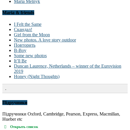
Maria Melnyk
Maria & friends
I Felt the Same
Скандал!
Girl from the Moon
New photos. A love story outdoor
Повторить
B-Boy
Some new photos
It’ll Be
Duncan Laurence, Netherlands – winner of the Eurovision
2019
Honey (Night Thoughts)
.
Підручники
Підручники Oxford, Cambridge, Pearson, Express, Macmillan,
Hueber etc
Открыть список