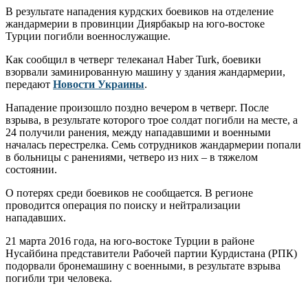
В результате нападения курдских боевиков на отделение
жандармерии в провинции Диярбакыр на юго-востоке
Турции погибли военнослужащие.
Как сообщил в четверг телеканал Haber Turk, боевики
взорвали заминированную машину у здания жандармерии,
передают
Новости Украины
.
Нападение произошло поздно вечером в четверг. После
взрыва, в результате которого трое солдат погибли на месте, а
24 получили ранения, между нападавшими и военными
началась перестрелка. Семь сотрудников жандармерии попали
в больницы с ранениями, четверо из них – в тяжелом
состоянии.
О потерях среди боевиков не сообщается. В регионе
проводится операция по поиску и нейтрализации
нападавших.
21 марта 2016 года, на юго-востоке Турции в районе
Нусайбина представители Рабочей партии Курдистана (РПК)
подорвали бронемашину с военными, в результате взрыва
погибли три человека.