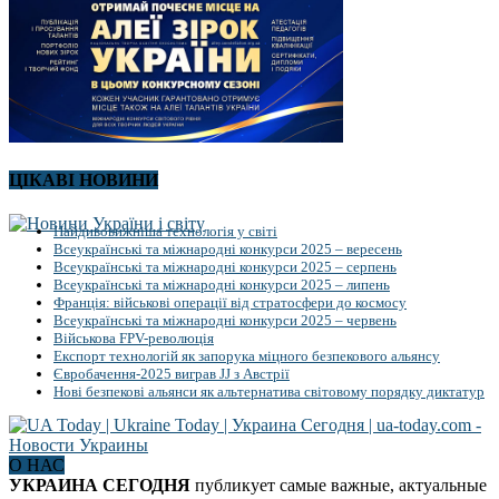
ЦІКАВІ НОВИНИ
Найдивовижніша технологія у світі
Всеукраїнські та міжнародні конкурси 2025 – вересень
Всеукраїнські та міжнародні конкурси 2025 – серпень
Всеукраїнські та міжнародні конкурси 2025 – липень
Франція: військові операції від стратосфери до космосу
Всеукраїнські та міжнародні конкурси 2025 – червень
Військова FPV-революція
Експорт технологій як запорука міцного безпекового альянсу
Євробачення-2025 виграв JJ з Австрії
Нові безпекові альянси як альтернатива світовому порядку диктатур
О НАС
УКРАИНА СЕГОДНЯ
публикует самые важные, актуальные