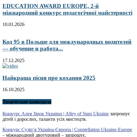
EDUCATION AWARD EUROPE, 2-й
міжнародний конкурс педагогічної майстерності
10.01.2026
Код 95 в Польше для международных водителей
— обучение и работа...
17.12.2025
Найкраща пісня про кохання 2025
16.10.2025
Творческие конкурсы
Конкурс Алея Зірок України | Alley of Stars Ukraine
запрошує
дітей і дорослих, таланти усіх мистецтв.
Конкурс Сузір’я Україна-Європа | Constellation Ukraine-Europe
– міжнародний двотуровий – запрошує.