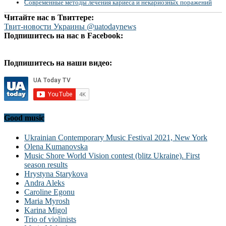
Современные методы лечения кариеса и некариозных поражений
Читайте нас в Твиттере:
Твит-новости Украины @uatodaynews
Подпишитесь на нас в Facebook:
Подпишитесь на наши видео:
Good music
Ukrainian Contemporary Music Festival 2021, New York
Olena Kumanovska
Music Shore World Vision contest (blitz Ukraine). First
season results
Hrystyna Starykova
Andra Aleks
Caroline Egonu
Maria Myrosh
Karina Migol
Trio of violinists