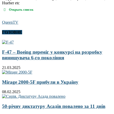
Hueber etc
Открыть список
QueenTV
ГОЛОВНЕ
F-47 – Boeing переміг у конкурсі на розробку
винищувача 6-го покоління
21.03.2025
Mirage 2000-5F прибули в Україну
08.02.2025
50-річну диктатуру Асадів повалено за 11 днів