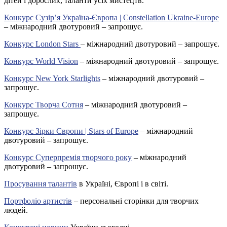
дітей і дорослих, таланти усіх мистецтв.
Конкурс Сузір’я Україна-Європа | Constellation Ukraine-Europe
– міжнародний двотуровий – запрошує.
Конкурс London Stars
– міжнародний двотуровий – запрошує.
Конкурс World Vision
– міжнародний двотуровий – запрошує.
Конкурс New York Starlights
– міжнародний двотуровий –
запрошує.
Конкурс Творча Сотня
– міжнародний двотуровий –
запрошує.
Конкурс Зірки Європи | Stars of Europe
– міжнародний
двотуровий – запрошує.
Конкурс Суперпремія творчого року
– міжнародний
двотуровий – запрошує.
Просування талантів
в Україні, Європі і в світі.
Портфоліо артистів
– персональні сторінки для творчих
людей.