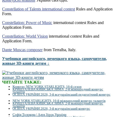
Конкурсні новини
України сьогодні.
Constellation of Talents international contest
Rules and Application
Form.
Constellation: Power of Music
international contest Rules and
Application Form.
Constellation: World Vision
international contest Rules and
Application Form.
Dante Muscas composer
from Terralba, Italy.
Учебники английского, немецкого языка, самоучители,
живые 3D-книги детям ↓
ЧИТАЙТЕ ТАКЖЕ:
Конкурс NEW YORK STARLIGHTS, 16-й сезон
КРИШТАЛЕВА КИЇВСЬКА ЗИМА, 2-й міжнародний конкурс
талантів
ОСВІТА УКРАЇНИ 2026, 3-й всеукраїнський педагогічний конкурс
NEW YORK STARLIGHTS, 16-й міжнародний конкурс талантів
КРИШТАЛЕВА КИЇВСЬКА ЗИМА, 2-й міжнародний конкурс
талантів
ОСВІТА УКРАЇНИ 2026, 3-й всеукраїнський конкурс
Софія Толокова | Алея Зірок України