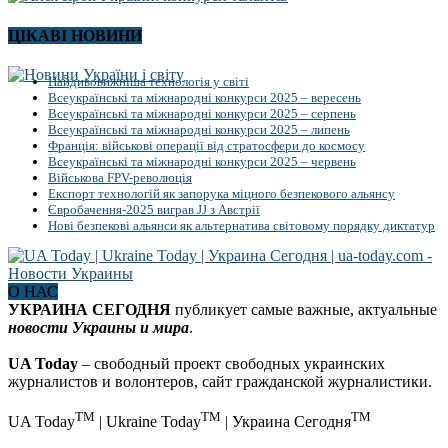
ЦІКАВІ НОВИНИ
Найдивовижніша технологія у світі
Всеукраїнські та міжнародні конкурси 2025 – вересень
Всеукраїнські та міжнародні конкурси 2025 – серпень
Всеукраїнські та міжнародні конкурси 2025 – липень
Франція: військові операції від стратосфери до космосу
Всеукраїнські та міжнародні конкурси 2025 – червень
Військова FPV-революція
Експорт технологій як запорука міцного безпекового альянсу
Євробачення-2025 виграв JJ з Австрії
Нові безпекові альянси як альтернатива світовому порядку диктатур
О НАС
УКРАИНА СЕГОДНЯ
публикует самые важные, актуальные
новости Украины и мира
.
UA Today
– свободный проект свободных украинских
журналистов и волонтеров, сайт гражданской журналистики.
TM
TM
TM
UA Today
| Ukraine Today
| Украина Сегодня