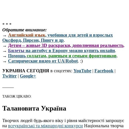
* * *
Обратите внимание:
→
Английский язык
, учебники для детей и взрослых
Оксфорд, Пирсон, Пингу и др
.
→
Детям – живые 3D раскраски, дополненная реальность
.
→
Билеты
на автобус в Европу можно купить онлайн
.
→
Помощь
солдатам, раненым и семьям фронтовиков
.
→
Сатирические видео от UA|Robot
. :)
УКРАИНА СЕГОДНЯ
в соцсетях:
YouTube
|
Facebook
|
Twitter
|
Google+
_____
ТАКОЖ ЦІКАВО:
Талановита Україна
Творчих людей будь-якого віку і рівня майстерності запрошує
на
всеукраїнські та міжнародні конкурси
Національна творча