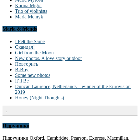
Karina Migol
Trio of violinists
Maria Melnyk
Maria & friends
I Felt the Same
Скандал!
Girl from the Moon
New photos. A love story outdoor
Повторить
B-Boy
Some new photos
It’ll Be
Duncan Laurence, Netherlands – winner of the Eurovision
2019
Honey (Night Thoughts)
.
Підручники
Підручники Oxford, Cambridge, Pearson, Express, Macmillan,