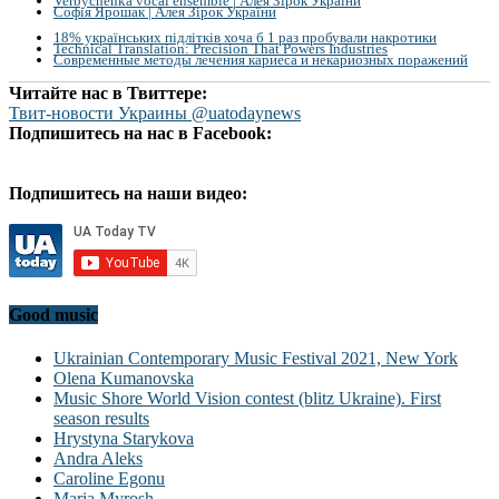
Verbychenka vocal ensemble | Алея Зірок України
Софія Ярошак | Алея Зірок України
18% українських підлітків хоча б 1 раз пробували накротики
Technical Translation: Precision That Powers Industries
Современные методы лечения кариеса и некариозных поражений
Читайте нас в Твиттере:
Твит-новости Украины @uatodaynews
Подпишитесь на нас в Facebook:
Подпишитесь на наши видео:
Good music
Ukrainian Contemporary Music Festival 2021, New York
Olena Kumanovska
Music Shore World Vision contest (blitz Ukraine). First
season results
Hrystyna Starykova
Andra Aleks
Caroline Egonu
Maria Myrosh