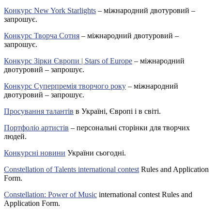
Конкурс New York Starlights
– міжнародний двотуровий –
запрошує.
Конкурс Творча Сотня
– міжнародний двотуровий –
запрошує.
Конкурс Зірки Європи | Stars of Europe
– міжнародний
двотуровий – запрошує.
Конкурс Суперпремія творчого року
– міжнародний
двотуровий – запрошує.
Просування талантів
в Україні, Європі і в світі.
Портфоліо артистів
– персональні сторінки для творчих
людей.
Конкурсні новини
України сьогодні.
Constellation of Talents international contest
Rules and Application
Form.
Constellation: Power of Music
international contest Rules and
Application Form.