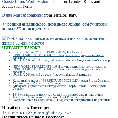
Constellation: World Vision
international contest Rules and
Application Form.
Dante Muscas composer
from Terralba, Italy.
Учебники английского, немецкого языка, самоучители,
живые 3D-книги детям ↓
ЧИТАЙТЕ ТАКЖЕ:
Конкурс NEW YORK STARLIGHTS, 16-й сезон
КРИШТАЛЕВА КИЇВСЬКА ЗИМА, 2-й міжнародний конкурс
талантів
ОСВІТА УКРАЇНИ 2026, 3-й всеукраїнський педагогічний конкурс
NEW YORK STARLIGHTS, 16-й міжнародний конкурс талантів
КРИШТАЛЕВА КИЇВСЬКА ЗИМА, 2-й міжнародний конкурс
талантів
ОСВІТА УКРАЇНИ 2026, 3-й всеукраїнський конкурс
Камерний оркестр “PERPETUUM MOBILE” | Алея Зірок України
Харків-брас | Алея Зірок України
Ансамбль українських інструментів “Барвіночок” | Алея Зірок
України
18% українських підлітків хоча б 1 раз пробували накротики
Technical Translation: Precision That Powers Industries
Современные методы лечения кариеса и некариозных поражений
Читайте нас в Твиттере:
Твит-новости Украины @uatodaynews
Подпишитесь на нас в Facebook: