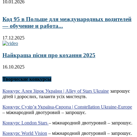
10.01.2026
Код 95 в Польше для международных водителей
— обучение и работа...
17.12.2025
Найкраща пісня про кохання 2025
16.10.2025
Творческие конкурсы
Конкурс Алея Зірок України | Alley of Stars Ukraine
запрошує
дітей і дорослих, таланти усіх мистецтв.
Конкурс Сузір’я Україна-Європа | Constellation Ukraine-Europe
– міжнародний двотуровий – запрошує.
Конкурс London Stars
– міжнародний двотуровий – запрошує.
Конкурс World Vision
– міжнародний двотуровий – запрошує.