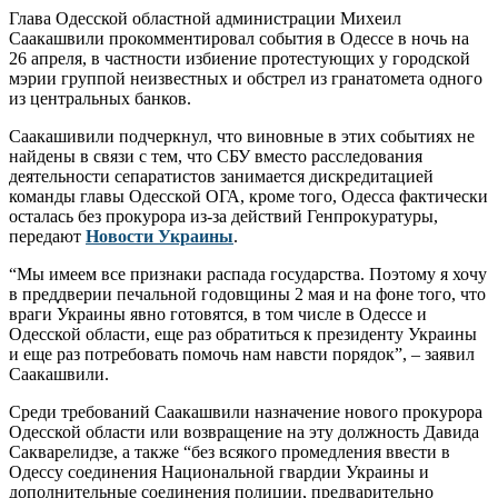
Глава Одесской областной администрации Михеил
Саакашвили прокомментировал события в Одессе в ночь на
26 апреля, в частности избиение протестующих у городской
мэрии группой неизвестных и обстрел из гранатомета одного
из центральных банков.
Саакашивили подчеркнул, что виновные в этих событиях не
найдены в связи с тем, что СБУ вместо расследования
деятельности сепаратистов занимается дискредитацией
команды главы Одесской ОГА, кроме того, Одесса фактически
осталась без прокурора из-за действий Генпрокуратуры,
передают
Новости Украины
.
“Мы имеем все признаки распада государства. Поэтому я хочу
в преддверии печальной годовщины 2 мая и на фоне того, что
враги Украины явно готовятся, в том числе в Одессе и
Одесской области, еще раз обратиться к президенту Украины
и еще раз потребовать помочь нам навсти порядок”, – заявил
Саакашвили.
Среди требований Саакашвили назначение нового прокурора
Одесской области или возвращение на эту должность Давида
Сакварелидзе, а также “без всякого промедления ввести в
Одессу соединения Национальной гвардии Украины и
дополнительные соединения полиции, предварительно