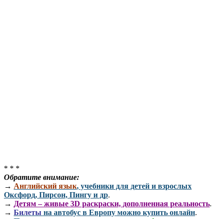
* * *
Обратите внимание:
→
Английский язык
, учебники для детей и взрослых
Оксфорд, Пирсон, Пингу и др
.
→
Детям – живые 3D раскраски, дополненная реальность
.
→
Билеты
на автобус в Европу можно купить онлайн
.