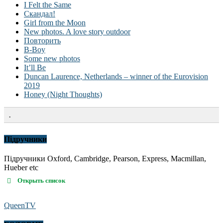
I Felt the Same
Скандал!
Girl from the Moon
New photos. A love story outdoor
Повторить
B-Boy
Some new photos
It’ll Be
Duncan Laurence, Netherlands – winner of the Eurovision
2019
Honey (Night Thoughts)
.
Підручники
Підручники Oxford, Cambridge, Pearson, Express, Macmillan,
Hueber etc
Открыть список
QueenTV