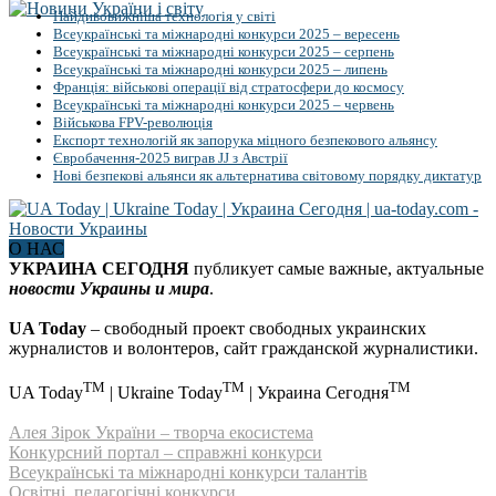
Найдивовижніша технологія у світі
Всеукраїнські та міжнародні конкурси 2025 – вересень
Всеукраїнські та міжнародні конкурси 2025 – серпень
Всеукраїнські та міжнародні конкурси 2025 – липень
Франція: військові операції від стратосфери до космосу
Всеукраїнські та міжнародні конкурси 2025 – червень
Військова FPV-революція
Експорт технологій як запорука міцного безпекового альянсу
Євробачення-2025 виграв JJ з Австрії
Нові безпекові альянси як альтернатива світовому порядку диктатур
О НАС
УКРАИНА СЕГОДНЯ
публикует самые важные, актуальные
новости Украины и мира
.
UA Today
– свободный проект свободных украинских
журналистов и волонтеров, сайт гражданской журналистики.
TM
TM
TM
UA Today
| Ukraine Today
| Украина Сегодня
Алея Зірок України – творча екосистема
Конкурсний портал – справжні конкурси
Всеукраїнські та міжнародні конкурси талантів
Освітні, педагогічні конкурси