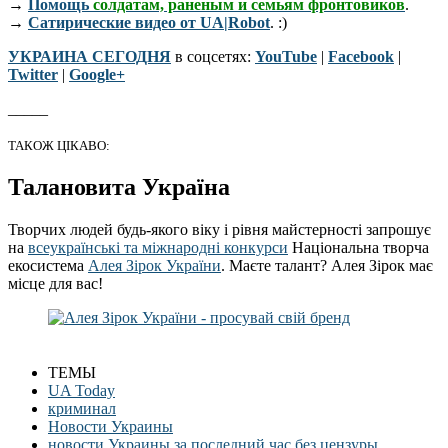
→
Помощь
солдатам, раненым и семьям фронтовиков
.
→
Сатирические видео от UA|Robot
. :)
УКРАИНА СЕГОДНЯ
в соцсетях:
YouTube
|
Facebook
|
Twitter
|
Google+
_____
ТАКОЖ ЦІКАВО:
Талановита Україна
Творчих людей будь-якого віку і рівня майстерності запрошує
на
всеукраїнські та міжнародні конкурси
Національна творча
екосистема
Алея Зірок України
. Маєте талант? Алея Зірок має
місце для вас!
ТЕМЫ
UA Today
криминал
Новости Украины
новости Украины за последний час без цензуры