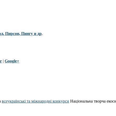
рд, Пирсон, Пингу и др
.
r
|
Google+
а
всеукраїнські та міжнародні конкурси
Національна творча екос