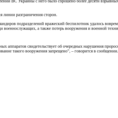
ений ВС Украины с него было сброшено более десяти взрывных у
 линии разграничения сторон.
мандиров подразделений вражеский беспилотник удалось воврем
еди военнослужащих, а также потерь вооружения и военной техни
ьных аппаратов свидетельствует об очередных нарушения про
вание такого вооружения запрещено”, – говорится в сообщении