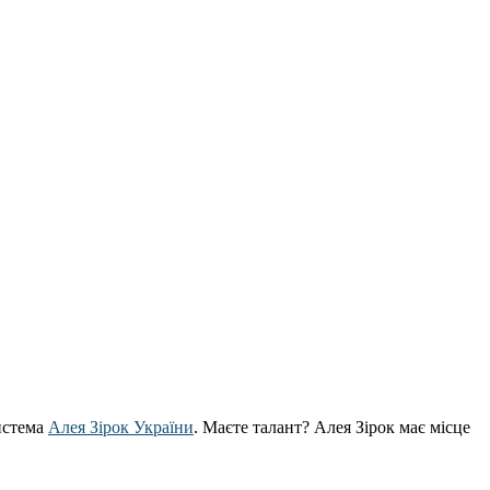
истема
Алея Зірок України
. Маєте талант? Алея Зірок має місце