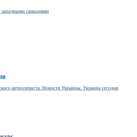
 с западными санкциями
ли
нкурс