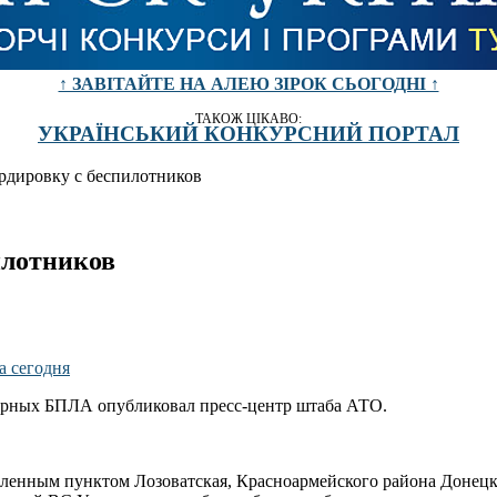
↑ ЗАВІТАЙТЕ НА АЛЕЮ ЗІРОК СЬОГОДНІ ↑
ТАКОЖ ЦІКАВО:
УКРАЇНСЬКИЙ КОНКУРСНИЙ ПОРТАЛ
рдировку с беспилотников
илотников
арных БПЛА опубликовал пресс-центр штаба АТО.
селенным пунктом Лозоватская, Красноармейского района Донец