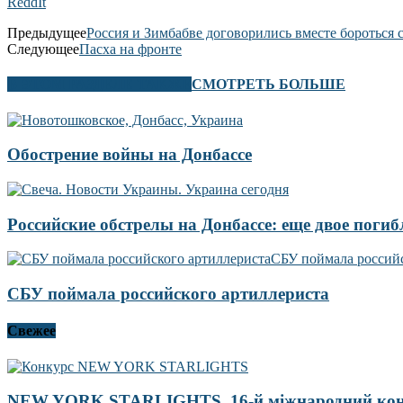
ReddIt
Предыдущее
Россия и Зимбабве договорились вместе бороться
Следующее
Пасха на фронте
В ЭТОМ РАЗДЕЛЕ ТАКЖЕ
СМОТРЕТЬ БОЛЬШЕ
Обострение войны на Донбассе
Российские обстрелы на Донбассе: еще двое погиб
СБУ поймала российского артиллериста
Свежее
NEW YORK STARLIGHTS, 16-й міжнародний ко