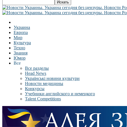
Украина
Европа
Мир
Культура
Техно
Знания
Юмор
Все
Все разделы
Head News
Українські новини культури
Новости медицины
Конкурсы
Учебники английского и немецкого
Talent Competitions