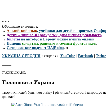
* * *
Обратите внимание:
→
Английский язык
, учебники для детей и взрослых Оксфо
→
Детям – живые 3D раскраски, дополненная реальность
.
→
Билеты
на автобус в Европу можно купить онлайн
.
→
Помощь
солдатам, раненым и семьям фронтовиков
.
→
Сатирические видео от UA|Robot
. :)
УКРАИНА СЕГОДНЯ
в соцсетях:
YouTube
|
Facebook
|
Twitte
_____
ТАКОЖ ЦІКАВО:
Талановита Україна
Творчих людей будь-якого віку і рівня майстерності запрошує н
для вас!