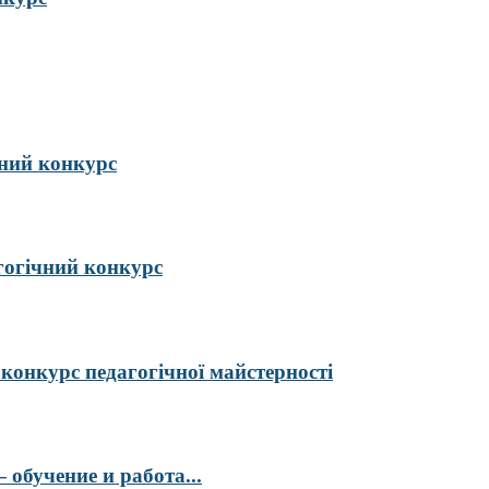
ий конкурс
гогічний конкурс
курс педагогічної майстерності
обучение и работа...