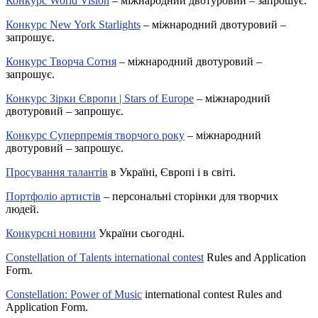
Конкурс World Vision
– міжнародний двотуровий – запрошує.
Конкурс New York Starlights
– міжнародний двотуровий –
запрошує.
Конкурс Творча Сотня
– міжнародний двотуровий –
запрошує.
Конкурс Зірки Європи | Stars of Europe
– міжнародний
двотуровий – запрошує.
Конкурс Суперпремія творчого року
– міжнародний
двотуровий – запрошує.
Просування талантів
в Україні, Європі і в світі.
Портфоліо артистів
– персональні сторінки для творчих
людей.
Конкурсні новини
України сьогодні.
Constellation of Talents international contest
Rules and Application
Form.
Constellation: Power of Music
international contest Rules and
Application Form.