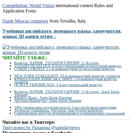
Constellation: World Vision
international contest Rules and
Application Form.
Dante Muscas composer
from Terralba, Italy.
Учебники английского, немецкого языка, самоучители,
живые 3D-книги детям ↓
ЧИТАЙТЕ ТАКЖЕ:
Конкурс ПАРИЖ: ТАЛАНТИ ЄВРОПИ, 11-й сезон
ТАЛАНТ ПЕДАГОГА, 8-й всеукраїнський педагогічний конкурс
СОНЦЕ СОКРАТА, 12-й міжнародний педагогічний конкурс
NEW YORK STARLIGHTS, 16-й міжнародний конкурс талантів
КРИШТАЛЕВА КИЇВСЬКА ЗИМА, 2-й міжнародний конкурс
талантів
ОСВІТА УКРАЇНИ 2026, 3-й всеукраїнський конкурс
Конкурс ПАРИЖ: ТАЛАНТИ ЄВРОПИ, 11-й сезон | Алея Зірок
України
Kharkiv Brass | Алея Зірок України
Alevtina Mamalyha | Алея Зірок України
18% українських підлітків хоча б 1 раз пробували накротики
Technical Translation: Precision That Powers Industries
Современные методы лечения кариеса и некариозных поражений
Читайте нас в Твиттере:
Твит-новости Украины @uatodaynews
Подпишитесь на нас в Facebook: