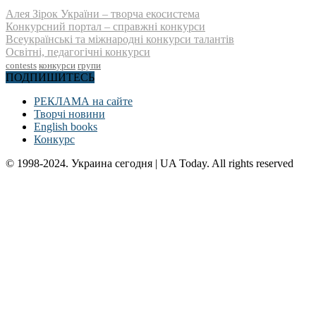
Алея Зірок України – творча екосистема
Конкурсний портал – справжні конкурси
Всеукраїнські та міжнародні конкурси талантів
Освітні, педагогічні конкурси
contests
конкурси
групи
ПОДПИШИТЕСЬ
РЕКЛАМА на сайте
Творчі новини
English books
Конкурс
© 1998-2024. Украина сегодня | UA Today. All rights reserved