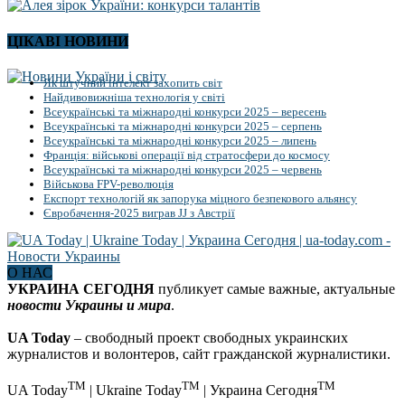
ЦІКАВІ НОВИНИ
Як штучний інтелект захопить світ
Найдивовижніша технологія у світі
Всеукраїнські та міжнародні конкурси 2025 – вересень
Всеукраїнські та міжнародні конкурси 2025 – серпень
Всеукраїнські та міжнародні конкурси 2025 – липень
Франція: військові операції від стратосфери до космосу
Всеукраїнські та міжнародні конкурси 2025 – червень
Військова FPV-революція
Експорт технологій як запорука міцного безпекового альянсу
Євробачення-2025 виграв JJ з Австрії
О НАС
УКРАИНА СЕГОДНЯ
публикует самые важные, актуальные
новости Украины и мира
.
UA Today
– свободный проект свободных украинских
журналистов и волонтеров, сайт гражданской журналистики.
TM
TM
TM
UA Today
| Ukraine Today
| Украина Сегодня