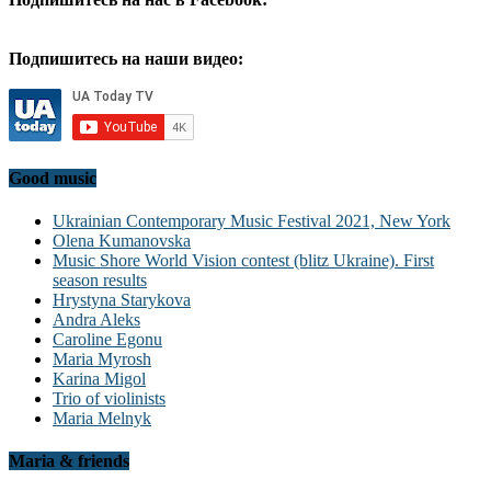
Подпишитесь на наши видео:
Good music
Ukrainian Contemporary Music Festival 2021, New York
Olena Kumanovska
Music Shore World Vision contest (blitz Ukraine). First
season results
Hrystyna Starykova
Andra Aleks
Caroline Egonu
Maria Myrosh
Karina Migol
Trio of violinists
Maria Melnyk
Maria & friends