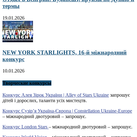
термы
19.01.2026
NEW YORK STARLIGHTS, 16-й міжнародний
конкурс
10.01.2026
Творческие конкурсы
Конкурс Алея Зірок України | Alley of Stars Ukraine
запрошує
дітей і дорослих, таланти усіх мистецтв.
Конкурс Сузір’я Україна-Європа | Constellation Ukraine-Europe
– міжнародний двотуровий – запрошує.
Конкурс London Stars
– міжнародний двотуровий – запрошує.