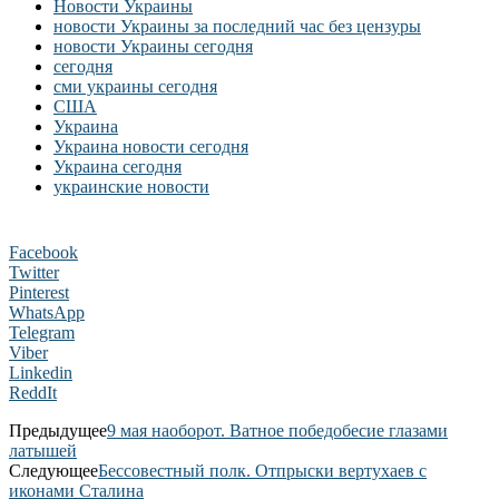
Новости Украины
новости Украины за последний час без цензуры
новости Украины сегодня
сегодня
сми украины сегодня
США
Украина
Украина новости сегодня
Украина сегодня
украинские новости
Facebook
Twitter
Pinterest
WhatsApp
Telegram
Viber
Linkedin
ReddIt
Предыдущее
9 мая наоборот. Ватное победобесие глазами
латышей
Следующее
Бессовестный полк. Отпрыски вертухаев с
иконами Сталина