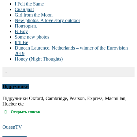
I Felt the Same
Скандал!
Girl from the Moon
New photos. A love story outdoor
Повторить
B-Boy
Some new photos
It’ll Be
Duncan Laurence, Netherlands – winner of the Eurovision
2019
Honey (Night Thoughts)
.
Підручники
Підручники Oxford, Cambridge, Pearson, Express, Macmillan,
Hueber etc
Открыть список
QueenTV