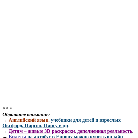
* * *
Обратите внимание:
→
Английский язык
, учебники для детей и взрослых
Оксфорд, Пирсон, Пингу и др
.
→
Детям – живые 3D раскраски, дополненная реальность
.
→
Билеты
на автобус в Европу можно купить онлайн
.