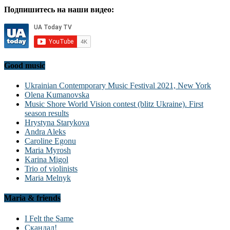
Подпишитесь на наши видео:
Good music
Ukrainian Contemporary Music Festival 2021, New York
Olena Kumanovska
Music Shore World Vision contest (blitz Ukraine). First
season results
Hrystyna Starykova
Andra Aleks
Caroline Egonu
Maria Myrosh
Karina Migol
Trio of violinists
Maria Melnyk
Maria & friends
I Felt the Same
Скандал!