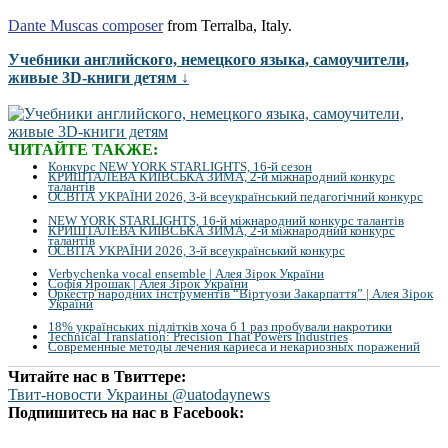
Dante Muscas composer
from Terralba, Italy.
Учебники английского, немецкого языка, самоучители,
живые 3D-книги детям ↓
ЧИТАЙТЕ ТАКЖЕ:
Конкурс NEW YORK STARLIGHTS, 16-й сезон
КРИШТАЛЕВА КИЇВСЬКА ЗИМА, 2-й міжнародний конкурс
талантів
ОСВІТА УКРАЇНИ 2026, 3-й всеукраїнський педагогічний конкурс
NEW YORK STARLIGHTS, 16-й міжнародний конкурс талантів
КРИШТАЛЕВА КИЇВСЬКА ЗИМА, 2-й міжнародний конкурс
талантів
ОСВІТА УКРАЇНИ 2026, 3-й всеукраїнський конкурс
Verbychenka vocal ensemble | Алея Зірок України
Софія Ярошак | Алея Зірок України
Оркестр народних інструментів “Віртуози Закарпаття” | Алея Зірок
України
18% українських підлітків хоча б 1 раз пробували накротики
Technical Translation: Precision That Powers Industries
Современные методы лечения кариеса и некариозных поражений
Читайте нас в Твиттере:
Твит-новости Украины @uatodaynews
Подпишитесь на нас в Facebook: