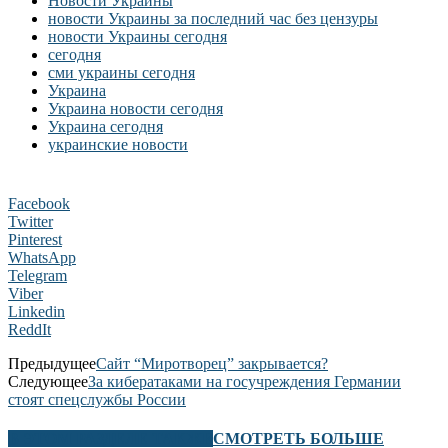
Новости Украины
новости Украины за последний час без цензуры
новости Украины сегодня
сегодня
сми украины сегодня
Украина
Украина новости сегодня
Украина сегодня
украинские новости
Facebook
Twitter
Pinterest
WhatsApp
Telegram
Viber
Linkedin
ReddIt
Предыдущее
Сайт “Миротворец” закрывается?
Следующее
За кибератаками на госучреждения Германии
стоят спецслужбы России
В ЭТОМ РАЗДЕЛЕ ТАКЖЕ
СМОТРЕТЬ БОЛЬШЕ