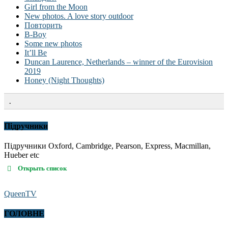
Girl from the Moon
New photos. A love story outdoor
Повторить
B-Boy
Some new photos
It’ll Be
Duncan Laurence, Netherlands – winner of the Eurovision
2019
Honey (Night Thoughts)
.
Підручники
Підручники Oxford, Cambridge, Pearson, Express, Macmillan,
Hueber etc
Открыть список
QueenTV
ГОЛОВНЕ