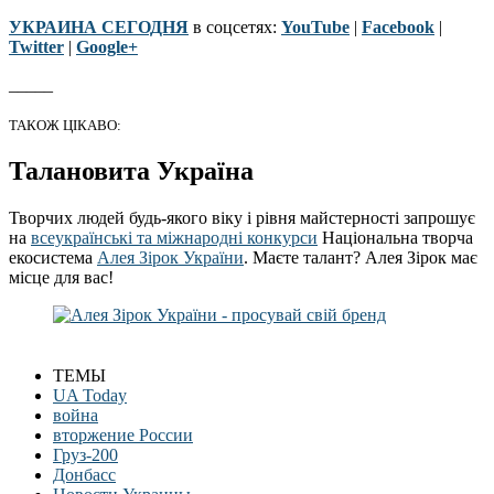
УКРАИНА СЕГОДНЯ
в соцсетях:
YouTube
|
Facebook
|
Twitter
|
Google+
_____
ТАКОЖ ЦІКАВО:
Талановита Україна
Творчих людей будь-якого віку і рівня майстерності запрошує
на
всеукраїнські та міжнародні конкурси
Національна творча
екосистема
Алея Зірок України
. Маєте талант? Алея Зірок має
місце для вас!
ТЕМЫ
UA Today
война
вторжение России
Груз-200
Донбасс