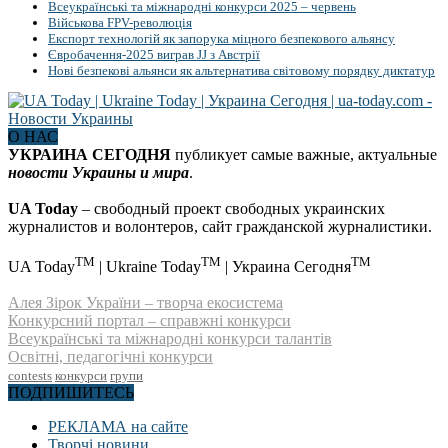
Всеукраїнські та міжнародні конкурси 2025 – червень
Військова FPV-революція
Експорт технологій як запорука міцного безпекового альянсу
Євробачення-2025 виграв JJ з Австрії
Нові безпекові альянси як альтернатива світовому порядку диктатур
О НАС
УКРАИНА СЕГОДНЯ
публикует самые важные, актуальные
новости Украины и мира
.
UA Today
– свободный проект свободных украинских
журналистов и волонтеров, сайт гражданской журналистики.
TM
TM
TM
UA Today
| Ukraine Today
| Украина Сегодня
Алея Зірок України – творча екосистема
Конкурсний портал – справжні конкурси
Всеукраїнські та міжнародні конкурси талантів
Освітні, педагогічні конкурси
contests
конкурси
групи
ПОДПИШИТЕСЬ
РЕКЛАМА на сайте
Творчі новини