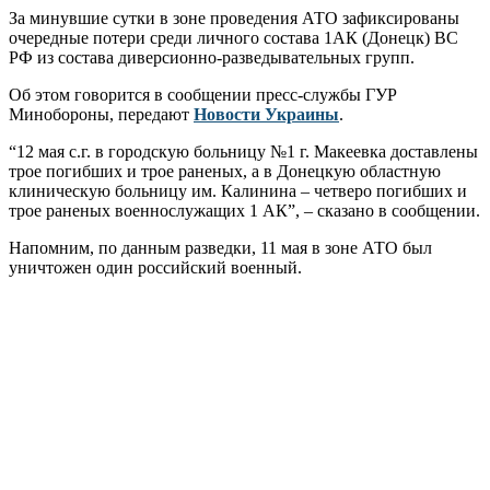
За минувшие сутки в зоне проведения АТО зафиксированы
очередные потери среди личного состава 1АК (Донецк) ВС
РФ из состава диверсионно-разведывательных групп.
Об этом говорится в сообщении пресс-службы ГУР
Минобороны, передают
Новости Украины
.
“12 мая с.г. в городскую больницу №1 г. Макеевка доставлены
трое погибших и трое раненых, а в Донецкую областную
клиническую больницу им. Калинина – четверо погибших и
трое раненых военнослужащих 1 АК”, – сказано в сообщении.
Напомним, по данным разведки, 11 мая в зоне АТО был
уничтожен один российский военный.