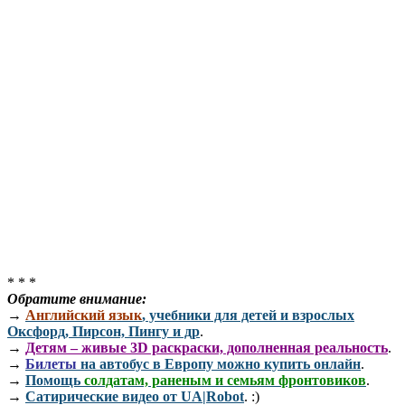
* * *
Обратите внимание:
→
Английский язык
, учебники для детей и взрослых
Оксфорд, Пирсон, Пингу и др
.
→
Детям – живые 3D раскраски, дополненная реальность
.
→
Билеты
на автобус в Европу можно купить онлайн
.
→
Помощь
солдатам, раненым и семьям фронтовиков
.
→
Сатирические видео от UA|Robot
. :)