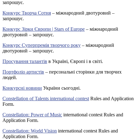
запрошує.
Конкурс Творча Сотня
– міжнародний двотуровий –
запрошує.
Конкурс Зірки Європи | Stars of Europe
– міжнародний
двотуровий – запрошує.
Конкурс Суперпремія творчого року
– міжнародний
двотуровий – запрошує.
Просування талантів
в Україні, Європі і в світі.
Портфоліо артистів
– персональні сторінки для творчих
людей.
Конкурсні новини
України сьогодні.
Constellation of Talents international contest
Rules and Application
Form.
Constellation: Power of Music
international contest Rules and
Application Form.
Constellation: World Vision
international contest Rules and
Application Form.